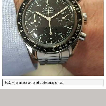
Joserra56
,
antused
,
Geómetra
y 6 más
R
e
a
c
c
i