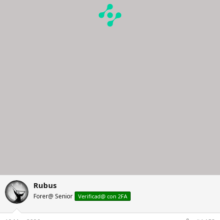
Rubus
Forer@ Senior
Verificad@ con 2FA