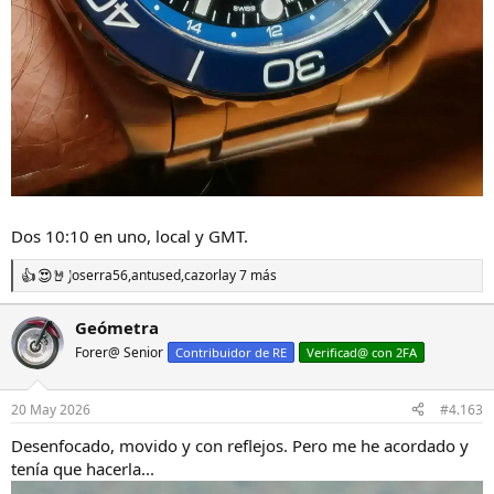
Dos 10:10 en uno, local y GMT.
Joserra56
,
antused
,
cazorla
y 7 más
R
e
a
Geómetra
c
Forer@ Senior
c
Contribuidor de RE
Verificad@ con 2FA
i
o
n
20 May 2026
#4.163
e
s
Desenfocado, movido y con reflejos. Pero me he acordado y
:
tenía que hacerla...