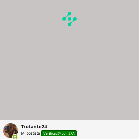
Trotante24
Milpostista
Verificad@ con 2FA