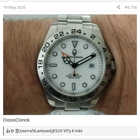
19 May 2026
#4.156
OoooClonck
Joserra56
,
antused
,
JESUS VIT
y 6 más
R
e