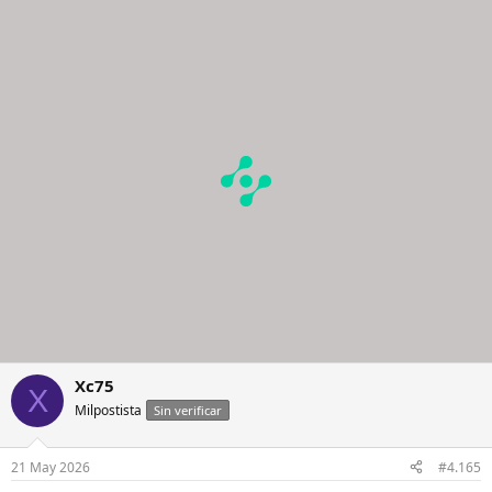
a
c
c
i
o
n
e
s
:
Xc75
X
Milpostista
Sin verificar
21 May 2026
#4.165