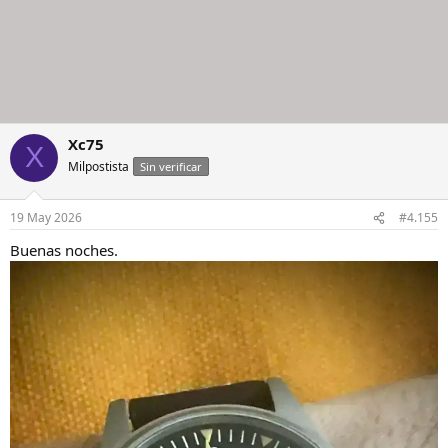
Xc75
X
Milpostista
Sin verificar
19 May 2026
#4.155
Buenas noches.