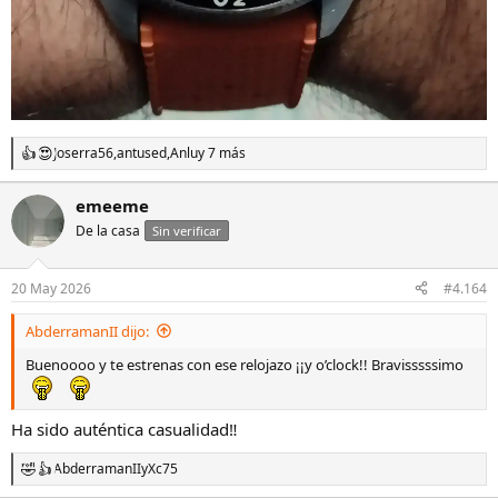
Joserra56
,
antused
,
Anlu
y 7 más
R
e
a
emeeme
c
De la casa
c
Sin verificar
i
o
n
20 May 2026
#4.164
e
s
AbderramanII dijo:
:
Buenoooo y te estrenas con ese relojazo ¡¡y o’clock!! Bravisssssimo
Ha sido auténtica casualidad‼️
AbderramanII
y
Xc75
R
e