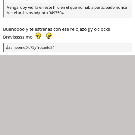
:
Venga, doy vidilla en este hilo en el que no había participado nunca
Ver el archivos adjunto 3497594
Buenoooo y te estrenas con ese relojazo ¡¡y o’clock!!
Bravisssssimo
emeeme
,
Xc75
y
Trotante24
R
e
a
c
c
i
o
n
e
s
: