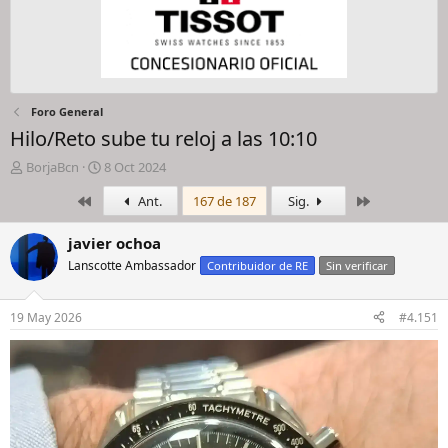
Foro General
Hilo/Reto sube tu reloj a las 10:10
I
F
BorjaBcn
8 Oct 2024
n
e
Primero
Último
Ant.
167 de 187
Sig.
i
c
c
h
i
a
javier ochoa
a
d
Lanscotte Ambassador
Contribuidor de RE
Sin verificar
d
e
o
i
r
n
19 May 2026
#4.151
d
i
e
c
l
i
h
o
i
l
o