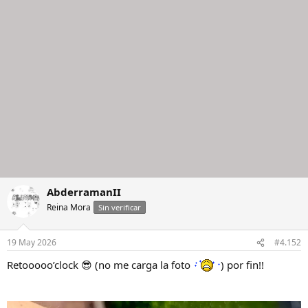
o
n
e
s
:
AbderramanII
Reina Mora
Sin verificar
19 May 2026
#4.152
Retooooo’clock 😎 (no me carga la foto
) por fin!!