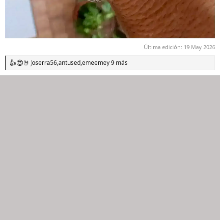
Última edición:
19 May 2026
Joserra56
,
antused
,
emeeme
y 9 más
R
e
a
c
c
i
o
n
e
s
: