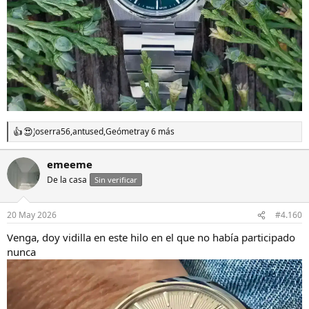
Joserra56
,
antused
,
Geómetra
y 6 más
R
e
a
emeeme
c
De la casa
c
Sin verificar
i
o
n
20 May 2026
#4.160
e
s
Venga, doy vidilla en este hilo en el que no había participado
:
nunca