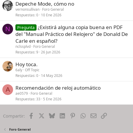
Depeche Mode, cómo no
vernonsullivan
Foro General
Respuestas
0
10 Ene 2026
¿Existirá alguna copia buena en PDF
Pregunta
N
del "Manual Práctico del Relojero" de Donald De
Carle en español?
nclssplvd
Foro General
Respuestas
9
26 Jun 2026
Hoy toca.
6aly
Off Topic
Respuestas
0
14 May 2026
Recomendación de reloj automático
A
ae0579
Foro General
Respuestas
33
5 Ene 2026
Facebook
X
Bluesky
LinkedIn
Pinterest
WhatsApp
Email
Enlace
Compartir:
Foro General