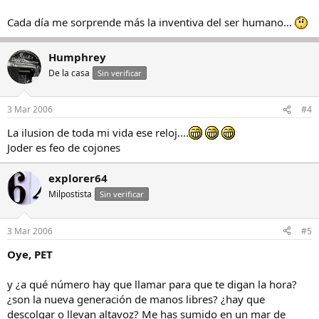
Cada día me sorprende más la inventiva del ser humano...
Humphrey
De la casa
Sin verificar
3 Mar 2006
#4
La ilusion de toda mi vida ese reloj....
Joder es feo de cojones
explorer64
Milpostista
Sin verificar
3 Mar 2006
#5
Oye, PET
y ¿a qué número hay que llamar para que te digan la hora?
¿son la nueva generación de manos libres? ¿hay que
descolgar o llevan altavoz? Me has sumido en un mar de