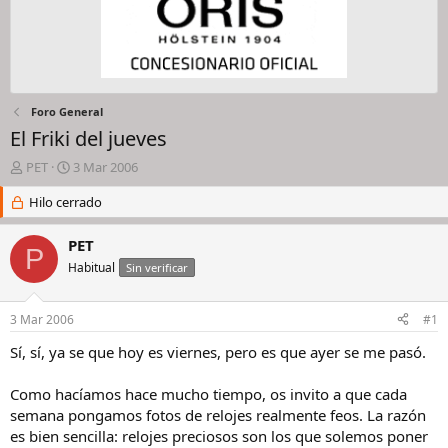
Foro General
El Friki del jueves
I
F
PET
3 Mar 2006
n
e
i
Hilo cerrado
c
c
h
i
a
PET
P
a
d
Habitual
Sin verificar
d
e
o
i
r
n
3 Mar 2006
#1
d
i
e
c
Sí, sí, ya se que hoy es viernes, pero es que ayer se me pasó.
l
i
h
o
Como hacíamos hace mucho tiempo, os invito a que cada
i
semana pongamos fotos de relojes realmente feos. La razón
l
es bien sencilla: relojes preciosos son los que solemos poner
o