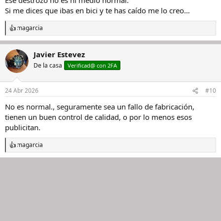
:
Si me dices que ibas en bici y te has caído me lo creo…
magarcia
R
e
a
Javier Estevez
c
c
De la casa
Verificad@ con 2FA
i
o
n
24 Abr 2026
#10
e
s
No es normal., seguramente sea un fallo de fabricación,
:
tienen un buen control de calidad, o por lo menos esos
publicitan.
magarcia
R
e
a
c
c
i
o
n
e
s