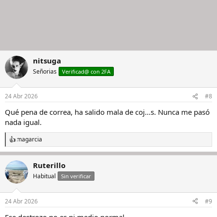
nitsuga
Señorias
Verificad@ con 2FA
24 Abr 2026
#8
Qué pena de correa, ha salido mala de coj...s. Nunca me pasó
nada igual.
magarcia
R
e
a
Ruterillo
c
c
Habitual
Sin verificar
i
o
n
24 Abr 2026
#9
e
s
Ese destrozo no es ni medio normal.