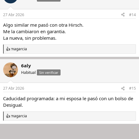
27 Abr 2026
#14
Algo similar me pasó con otra Hirsch.
Me la cambiaron en garantia.
La nueva, sin problemas.
magarcia
R
e
a
6aly
c
c
Habitual
Sin verificar
i
o
n
27 Abr 2026
#15
e
s
Caducidad programada: a mi esposa le pasó con un bolso de
:
Desigual.
magarcia
R
e
a
c
c