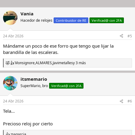
Vania
Hacedor de relojes
Contribuidor de RE
Verificad@ con 2FA
24 Abr 2026
#5
Mándame un poco de ese forro que tengo que lijar la
barandilla de las escaleras.
Monsignore
,
ALMARES
,
Javimetalles
y 3 más
R
e
a
itsmemario
c
c
SuperMario, bro
Verificad@ con 2FA
i
o
n
24 Abr 2026
#6
e
s
Tela...
:
Precioso reloj por cierto
magarcia