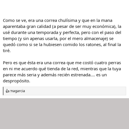
Como se ve, era una correa chulísima y que en la mana
aparentaba gran calidad (a pesar de ser muy económica), la
usé durante una temporada y perfecta, pero con el paso del
tiempo (y sin apenas usarla, por el mero almacenaje) se
quedó como si se la hubiesen comido los ratones, al final la
tiré.
Pero es que ésta era una correa que me costó cuatro perras
en ni me acuerdo qué tienda de la red, mientras que la tuya
parece más seria y además recién estrenada.... es un
despropósito.
magarcia
R
e
a
c
c
i
o
n