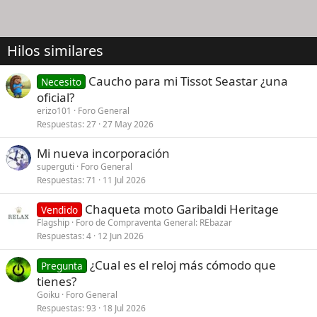
Hilos similares
Caucho para mi Tissot Seastar ¿una
Necesito
oficial?
erizo101
Foro General
Respuestas
27
27 May 2026
Mi nueva incorporación
superguti
Foro General
Respuestas
71
11 Jul 2026
Chaqueta moto Garibaldi Heritage
Vendido
Flagship
Foro de Compraventa General: REbazar
Respuestas
4
12 Jun 2026
¿Cual es el reloj más cómodo que
Pregunta
tienes?
Goiku
Foro General
Respuestas
93
18 Jul 2026