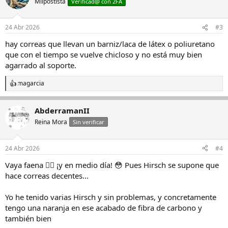
Milpostista
Verificad@ con 2FA
i
o
n
24 Abr 2026
#3
e
s
hay correas que llevan un barniz/laca de látex o poliuretano
:
que con el tiempo se vuelve chicloso y no está muy bien
agarrado al soporte.
magarcia
R
e
a
AbderramanII
c
c
Reina Mora
Sin verificar
i
o
n
24 Abr 2026
#4
e
s
Vaya faena 🙆‍♀️ ¡y en medio día! 😳 Pues Hirsch se supone que
:
hace correas decentes…
Yo he tenido varias Hirsch y sin problemas, y concretamente
tengo una naranja en ese acabado de fibra de carbono y
también bien