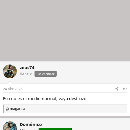
s
:
zeus74
Habitual
Sin verificar
24 Abr 2026
#2
Eso no es ni medio normal, vaya destrozo
magarcia
R
e
a
Doménico
c
c