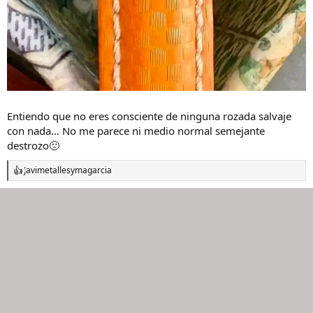
Entiendo que no eres consciente de ninguna rozada salvaje
con nada… No me parece ni medio normal semejante
destrozo🙁
Javimetalles
y
magarcia
R
e
a
c
c
i
o
n
e
s
: