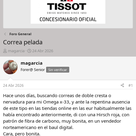
Foro General
Correa pelada
I
F
magarcia
24 Abr 2026
n
e
i
c
magarcia
c
h
Forer@ Senior
Sin verificar
i
a
a
d
d
e
24 Abr 2026
#1
o
i
r
n
Hace unos días, buscando correas de doble cresta o
d
i
nervadura para mi Omega x-33, y ante la repentina ausencia
e
c
de este tipo en las tiendas online en las eur habitualmente las
l
i
había encontrado anteriormente, di con una Hirsch roja, con
h
o
patrón de fibra de carbono, muy bonita, en un vendedor
i
norteamericano en el baul digital.
l
o
Cara, pero bonita.