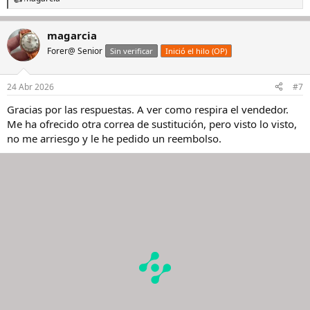
R
e
a
magarcia
c
c
Forer@ Senior
Sin verificar
Inició el hilo (OP)
i
o
n
24 Abr 2026
#7
e
s
Gracias por las respuestas. A ver como respira el vendedor.
:
Me ha ofrecido otra correa de sustitución, pero visto lo visto,
no me arriesgo y le he pedido un reembolso.