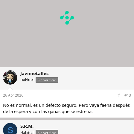
e
s
:
Javimetalles
Habitual
Sin verificar
26 Abr 2026
#13
No es normal, es un defecto seguro. Pero vaya faena después
de la espera y con las ganas que se estrena.
S.R.M.
S
Habitual
Sin verificar