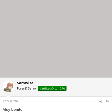
c
c
i
o
n
e
s
:
Samwise
Forer@ Senior
Verificad@ con 2FA
22 Mar 2026
#2
Muy bonito.