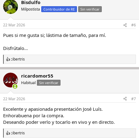
Bisdulfo
c
c
Milpostista
Contribuidor de RE
Sin verificar
i
o
n
22 Mar 2026
#6
e
s
Pues si me gusta si; lástima de tamaño, para mí.
:
Disfrútalo…
cibertris
R
e
a
ricardomor55
c
c
Habitual
Sin verificar
i
o
n
22 Mar 2026
#7
e
s
Excelente y apasionada presentación José Luís.
:
Enhorabuena por la compra.
Deseando poder verlo y tocarlo en vivo y en directo.
cibertris
R