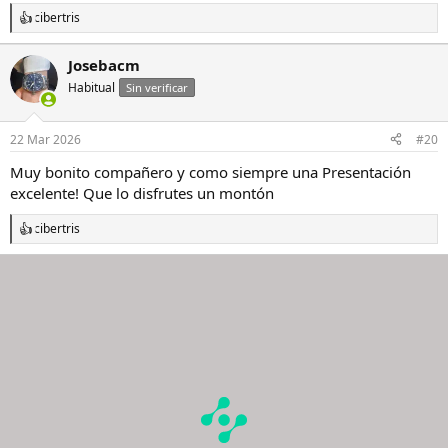
cibertris
R
e
a
Josebacm
c
Habitual
c
Sin verificar
i
o
n
22 Mar 2026
#20
e
s
Muy bonito compañero y como siempre una Presentación
:
excelente! Que lo disfrutes un montón
cibertris
R
e
a
c
c
i
o
n
e
s
: