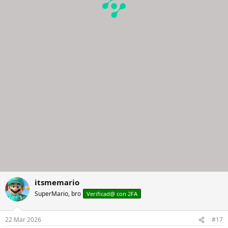
itsmemario
SuperMario, bro
Verificad@ con 2FA
22 Mar 2026
#17