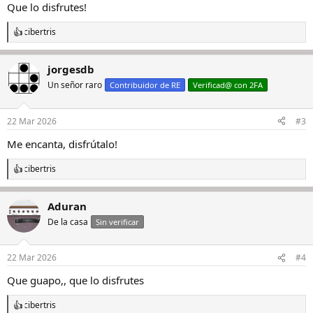
Que lo disfrutes!
cibertris
R
e
a
jorgesdb
c
c
Un señor raro
Contribuidor de RE
Verificad@ con 2FA
i
o
n
22 Mar 2026
#3
e
s
Me encanta, disfrútalo!
:
cibertris
R
e
a
Aduran
c
c
De la casa
Sin verificar
i
o
n
22 Mar 2026
#4
e
s
Que guapo,, que lo disfrutes
:
cibertris
R