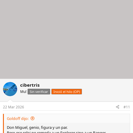
cibertris
Mu!
Sin verificar
Inició el hilo (OP)
22 Mar 2026
#11
Goldoff dijo:
Don Miguel, genio, figura y un par.
Pero ese reloj no remeda a un Explorer sino a un Ranger