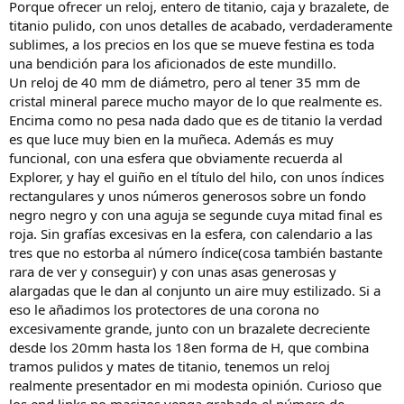
Porque ofrecer un reloj, entero de titanio, caja y brazalete, de
titanio pulido, con unos detalles de acabado, verdaderamente
sublimes, a los precios en los que se mueve festina es toda
una bendición para los aficionados de este mundillo.
Un reloj de 40 mm de diámetro, pero al tener 35 mm de
cristal mineral parece mucho mayor de lo que realmente es.
Encima como no pesa nada dado que es de titanio la verdad
es que luce muy bien en la muñeca. Además es muy
funcional, con una esfera que obviamente recuerda al
Explorer, y hay el guiño en el título del hilo, con unos índices
rectangulares y unos números generosos sobre un fondo
negro negro y con una aguja se segunde cuya mitad final es
roja. Sin grafías excesivas en la esfera, con calendario a las
tres que no estorba al número índice(cosa también bastante
rara de ver y conseguir) y con unas asas generosas y
alargadas que le dan al conjunto un aire muy estilizado. Si a
eso le añadimos los protectores de una corona no
excesivamente grande, junto con un brazalete decreciente
desde los 20mm hasta los 18en forma de H, que combina
tramos pulidos y mates de titanio, tenemos un reloj
realmente presentador en mi modesta opinión. Curioso que
los end links no macizos venga grabado el número de