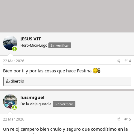
JESUS VIT
Horo-Mico-Logo
Sin verificar
22 Mar 2026
#14
Bien por ti y por las cosas que hace Festina
cibertris
R
e
a
luismiguel
c
c
De la vieja guardia
Sin verificar
i
o
n
22 Mar 2026
#15
e
s
Un reloj campero bien chulo y seguro que comodísimo en la
: