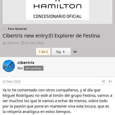
Foro General
Cibertris new entry:El Explorer de Festina
I
F
cibertris
22 Mar 2026
n
e
Último
1 de 2
Sig.
i
c
c
h
i
a
cibertris
a
d
Mu!
Sin verificar
d
e
o
i
r
n
22 Mar 2026
#1
d
i
e
c
Ya lo he comentado con otros compañeros, y el día que
l
i
Miguel Rodríguez no esté al timón del grupo Festina, vamos a
h
o
ser muchos los que le vamos a echar de menos, sobre todo
i
por la pasión que pone en mantener viva esta locura, que es
l
la relojería analógica en estos tiempos.
o