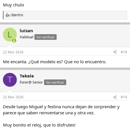
Muy chulo
cibertris
R
e
a
luisan
c
L
c
Habitual
Sin verificar
i
o
n
22 Mar 2026
#18
e
s
Me encanta. ¿Qué modelo es? Que no lo encuentro.
:
Tekele
T
Forer@ Senior
Sin verificar
22 Mar 2026
#19
Desde luego Miguel y festina nunca dejan de sorprender y
parece que saben reinventarse una y otra vez.
Muy bonito el reloj, que lo disfrutes!