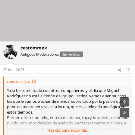
cestommek
Antiguos Moderadores
Sin verificar
22 Mar 2026
#21
cibertris dijo:
Ya lo he comentado con otros compañeros, y el día que Miguel
Rodríguez no esté al timón del grupo Festina, vamos a ser muchos
los que le vamos a echar de menos, sobre todo por la pasión que
pone en mantener viva esta locura, que es la relojería analógica en
estos tiempos.
Porque ofrecer un reloj, entero de titanio, caja y brazalete, de titanio
pulido, con unos detalles de acabado, verdaderamente sublimes, a
los precios en los que se mueve festina es toda una bendición para
Haz clic para expandir...
los aficionados de este mundillo.