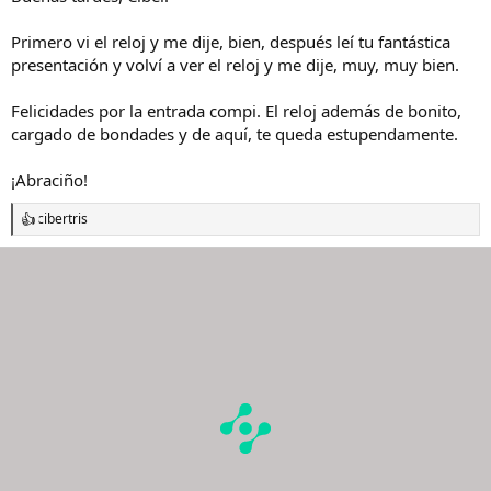
:
Primero vi el reloj y me dije, bien, después leí tu fantástica
presentación y volví a ver el reloj y me dije, muy, muy bien.
Felicidades por la entrada compi. El reloj además de bonito,
cargado de bondades y de aquí, te queda estupendamente.
¡Abraciño!
cibertris
R
e
a
c
c
i
o
n
e
s
: