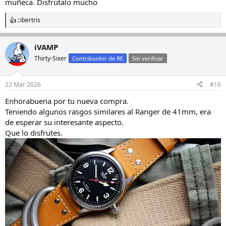
muñeca. Disfrútalo mucho
cibertris
R
e
a
iVAMP
c
c
Thirty-Sixer
Contribuidor de RE
Sin verificar
i
o
n
22 Mar 2026
#16
e
s
Enhorabuena por tu nueva compra.
:
Teniendo algunos rasgos similares al Ranger de 41mm, era
de esperar su interesante aspecto.
Que lo disfrutes.