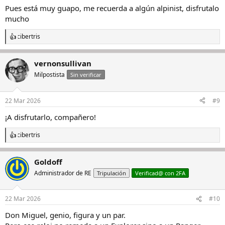
Pues está muy guapo, me recuerda a algún alpinist, disfrutalo
mucho
cibertris
R
e
a
vernonsullivan
c
c
Milpostista
Sin verificar
i
o
n
22 Mar 2026
#9
e
s
¡A disfrutarlo, compañero!
:
cibertris
R
e
a
Goldoff
c
c
Administrador de RE
Tripulación
Verificad@ con 2FA
i
o
n
22 Mar 2026
#10
e
s
Don Miguel, genio, figura y un par.
: