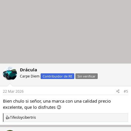
Drácula
Carpe Diem
Contribuidor de RE
Sin verificar
22 Mar 2026
#5
Bien chulo si señor, una marca con una calidad precio
excelente, que lo disfrutes 😉
Tifeslo
y
cibertris
R
e
a