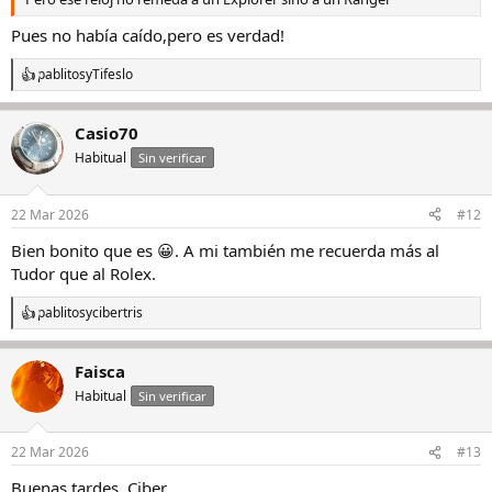
Pues no había caído,pero es verdad!
pablitos
y
Tifeslo
R
e
a
Casio70
c
c
Habitual
Sin verificar
i
o
n
22 Mar 2026
#12
e
s
Bien bonito que es 😀. A mi también me recuerda más al
:
Tudor que al Rolex.
pablitos
y
cibertris
R
e
a
Faisca
c
c
Habitual
Sin verificar
i
o
n
22 Mar 2026
#13
e
s
Buenas tardes, Ciber.