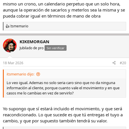
mismo un crono, un calendario perpetuo que un solo hora,
aunque la operación de sacarlos y meterlos sea la misma y se
pueda cobrar igual en términos de mano de obra
itsmemario
R
e
a
KIKEMORGAN
c
c
Jubilado de pro
Sin verificar
i
o
n
18 Mar 2026
#20
e
s
itsmemario dijo:
:
Lo veo igual. Ademas no solo seria caro sino que no da ninguna
información al cliente, porque cuanto vale el movimiento y en que
casos me lo cambias en vez de servirlo?
Yo supongo que sí estará incluido el movimiento, y que será
reacondicionado. Lo que sucede es que tú entregas el tuyo a
cambio, y que por supuesto también tendrá su valor.