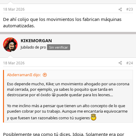
o
n
18 Mar 2026
#23
e
s
De ahí colijo que los movimientos los fabrican máquinas
:
automatizadas.
KIKEMORGAN
Jubilado de pro
Sin verificar
18 Mar 2026
#24
AbderramanII dijo:
Eso depende mucho, Kike; un movimiento ahogado por una corona
mal cerrada, por ejemplo, ya sabes lo poquito que tarda en
destrozarse por el óxido 😬 puede quedar para los leones…
Yo me inclino más a pensar que tienen un alto concepto de lo que
pueden cobrar por su trabajo. Aunque me encantaría equivocarme
y que fuesen tan razonables como tú sugieres
Posiblemente sea como tú dices, Idoia. Solamente era por