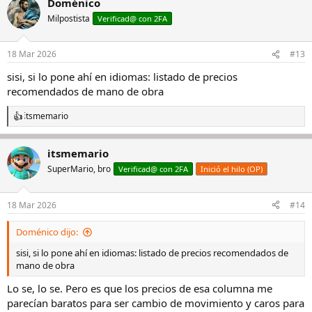
Doménico
Milpostista
Verificad@ con 2FA
18 Mar 2026
#13
sisi, si lo pone ahí en idiomas: listado de precios
recomendados de mano de obra
itsmemario
R
e
a
itsmemario
c
c
SuperMario, bro
Verificad@ con 2FA
Inició el hilo (OP)
i
o
n
18 Mar 2026
#14
e
s
Doménico dijo:
:
sisi, si lo pone ahí en idiomas: listado de precios recomendados de
mano de obra
Lo se, lo se. Pero es que los precios de esa columna me
parecían baratos para ser cambio de movimiento y caros para