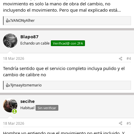
movimiento es solo la mano de obra del cambio, no
incluyendo el movimiento. Pero que mal explicado está...
IVANON
y
Alher
R
e
a
Blapo87
c
c
Echando un cable
Verificad@ con 2FA
i
o
n
18 Mar 2026
#4
e
s
Tendría sentido que el servicio completo incluya pulido y el
:
cambio de calibre no
Rjmaa
y
itsmemario
R
e
a
secihe
c
c
Habitual
Sin verificar
i
o
n
18 Mar 2026
#5
e
s
Hombre yo entiendo que el movimiento no está incluido. Y