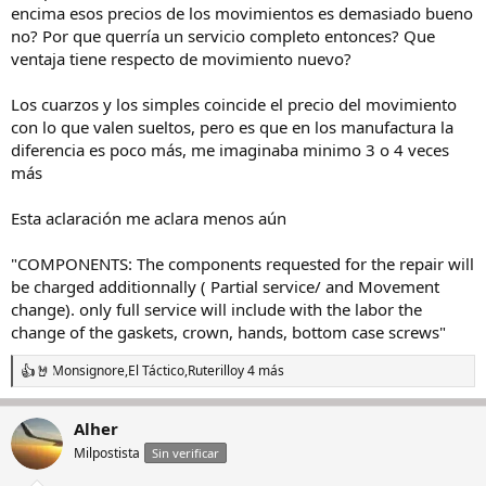
encima esos precios de los movimientos es demasiado bueno
no? Por que querría un servicio completo entonces? Que
ventaja tiene respecto de movimiento nuevo?
Los cuarzos y los simples coincide el precio del movimiento
con lo que valen sueltos, pero es que en los manufactura la
diferencia es poco más, me imaginaba minimo 3 o 4 veces
más
Esta aclaración me aclara menos aún
"COMPONENTS: The components requested for the repair will
be charged additionnally ( Partial service/ and Movement
change). only full service will include with the labor the
change of the gaskets, crown, hands, bottom case screws"
Monsignore
,
El Táctico
,
Ruterillo
y 4 más
R
e
a
Alher
c
c
Milpostista
Sin verificar
i
o