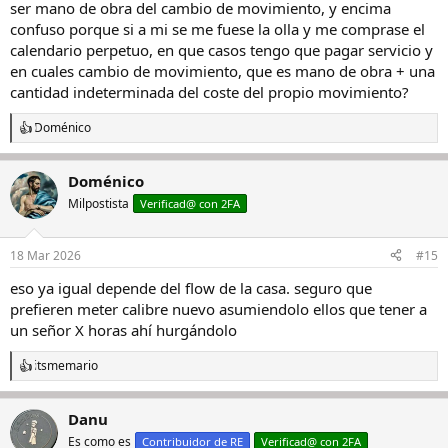
ser mano de obra del cambio de movimiento, y encima
confuso porque si a mi se me fuese la olla y me comprase el
calendario perpetuo, en que casos tengo que pagar servicio y
en cuales cambio de movimiento, que es mano de obra + una
cantidad indeterminada del coste del propio movimiento?
Doménico
R
e
a
Doménico
c
c
Milpostista
Verificad@ con 2FA
i
o
n
18 Mar 2026
#15
e
s
eso ya igual depende del flow de la casa. seguro que
:
prefieren meter calibre nuevo asumiendolo ellos que tener a
un señor X horas ahí hurgándolo
itsmemario
R
e
a
Danu
c
c
Es como es
Contribuidor de RE
Verificad@ con 2FA