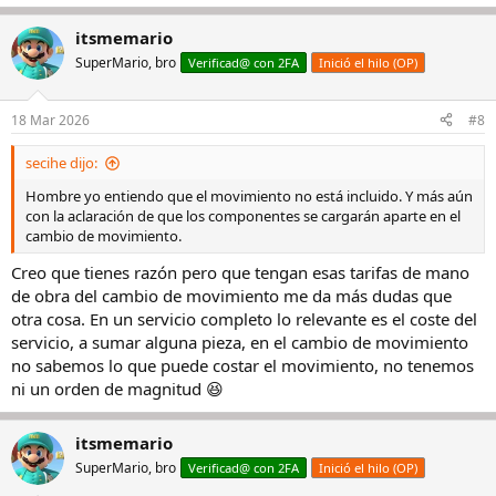
e
a
itsmemario
c
c
SuperMario, bro
Verificad@ con 2FA
Inició el hilo (OP)
i
o
n
18 Mar 2026
#8
e
s
secihe dijo:
:
Hombre yo entiendo que el movimiento no está incluido. Y más aún
con la aclaración de que los componentes se cargarán aparte en el
cambio de movimiento.
Creo que tienes razón pero que tengan esas tarifas de mano
de obra del cambio de movimiento me da más dudas que
otra cosa. En un servicio completo lo relevante es el coste del
servicio, a sumar alguna pieza, en el cambio de movimiento
no sabemos lo que puede costar el movimiento, no tenemos
ni un orden de magnitud 😆
itsmemario
SuperMario, bro
Verificad@ con 2FA
Inició el hilo (OP)