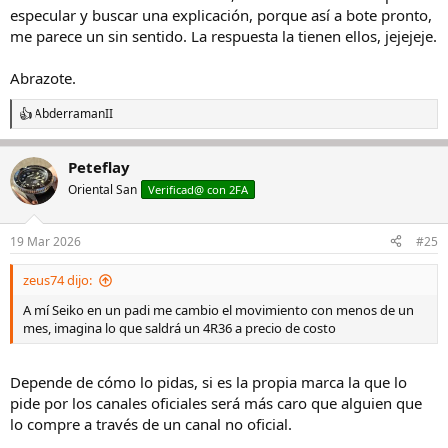
especular y buscar una explicación, porque así a bote pronto,
me parece un sin sentido. La respuesta la tienen ellos, jejejeje.
Abrazote.
AbderramanII
R
e
a
Peteflay
c
c
Oriental San
Verificad@ con 2FA
i
o
n
19 Mar 2026
#25
e
s
zeus74 dijo:
:
A mí Seiko en un padi me cambio el movimiento con menos de un
mes, imagina lo que saldrá un 4R36 a precio de costo
Depende de cómo lo pidas, si es la propia marca la que lo
pide por los canales oficiales será más caro que alguien que
lo compre a través de un canal no oficial.