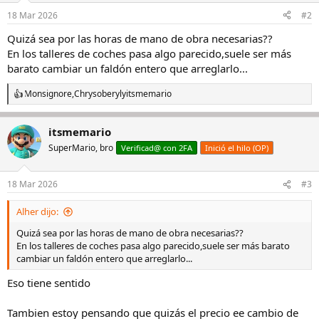
n
18 Mar 2026
#2
e
s
Quizá sea por las horas de mano de obra necesarias??
:
En los talleres de coches pasa algo parecido,suele ser más
barato cambiar un faldón entero que arreglarlo...
Monsignore
,
Chrysoberyl
y
itsmemario
R
e
a
itsmemario
c
c
SuperMario, bro
Verificad@ con 2FA
Inició el hilo (OP)
i
o
n
18 Mar 2026
#3
e
s
Alher dijo:
:
Quizá sea por las horas de mano de obra necesarias??
En los talleres de coches pasa algo parecido,suele ser más barato
cambiar un faldón entero que arreglarlo...
Eso tiene sentido
Tambien estoy pensando que quizás el precio ee cambio de