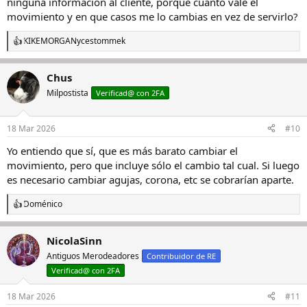
ninguna información al cliente, porque cuanto vale el
movimiento y en que casos me lo cambias en vez de servirlo?
KIKEMORGAN
y
cestommek
R
e
a
Chus
c
c
Milpostista
Verificad@ con 2FA
i
o
n
18 Mar 2026
#10
e
s
Yo entiendo que sí, que es más barato cambiar el
:
movimiento, pero que incluye sólo el cambio tal cual. Si luego
es necesario cambiar agujas, corona, etc se cobrarían aparte.
Doménico
R
e
a
NicolaSinn
c
c
Antiguos Merodeadores
Contribuidor de RE
i
Verificad@ con 2FA
o
n
e
18 Mar 2026
#11
s