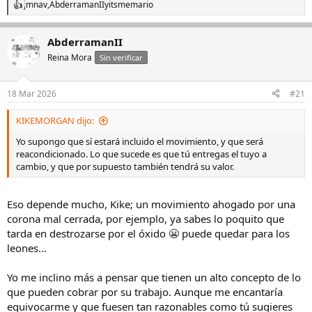
jmnav
,
AbderramanII
y
itsmemario
R
e
a
AbderramanII
c
c
Reina Mora
Sin verificar
i
o
n
18 Mar 2026
#21
e
s
KIKEMORGAN dijo:
:
Yo supongo que sí estará incluido el movimiento, y que será
reacondicionado. Lo que sucede es que tú entregas el tuyo a
cambio, y que por supuesto también tendrá su valor.
Eso depende mucho, Kike; un movimiento ahogado por una
corona mal cerrada, por ejemplo, ya sabes lo poquito que
tarda en destrozarse por el óxido 😬 puede quedar para los
leones…
Yo me inclino más a pensar que tienen un alto concepto de lo
que pueden cobrar por su trabajo. Aunque me encantaría
equivocarme y que fuesen tan razonables como tú sugieres