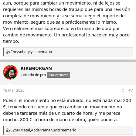
aun, porque para cambiar un movimiento, ni de lejos se
Es más barato cambiar el movimiento que el servicio completo en
requieren las mismas horas de trabajo que para una revisión
TODOS los movimientos? Como va a ser eso? Y encima esos precios
completa de movimiento y si se suma luego el importe del
de los movimientos es demasiado bueno no? Por que querría un
movimiento, seguro que sale prácticamente lo mismo.
servicio completo entonces? Que ventaja tiene respecto de
Veo realmente mas sobreprecio en la mano de obra por
movimiento nuevo?
cambio de movimiento. Un profesional lo hace en muy poco
Los cuarzos y los simples coincide el precio del movimiento con lo
tiempo.
que valen sueltos, pero es que en los manufactura la diferencia es
poco más, me imaginaba minimo 3 o 4 veces más
Chrysoberyl
y
itsmemario
R
e
Esta aclaración me aclara menos aún
a
KIKEMORGAN
c
"COMPONENTS: The components requested for the repair will be
c
Jubilado de pro
Sin verificar
charged additionnally ( Partial service/ and Movement change).
i
only full service will include with the labor the change of the
o
n
gaskets, crown, hands, bottom case screws"
18 Mar 2026
#7
e
s
Pues si el movimiento no está incluido, no está nada mal 200
:
€, teniendo en cuenta que en cambiar un movimiento no
debería tardarse más de un cuarto de hora, y me parece
mucho. 800 € la hora de mano de obra, quién pudiera.
CyberMetal
,
AbderramanII
y
itsmemario
R