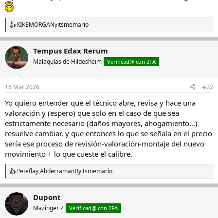
KIKEMORGAN
y
itsmemario
R
e
a
Tempus Edax Rerum
c
c
Malaquías de Hildesheim
Verificad@ con 2FA
i
o
n
18 Mar 2026
#22
e
s
Yo quiero entender que el técnico abre, revisa y hace una
:
valoración y (espero) que solo en el caso de que sea
estrictamente necesario (daños mayores, ahogamiento…)
resuelve cambiar, y que entonces lo que se señala en el precio
sería ese proceso de revisión-valoración-montaje del nuevo
movimiento + lo que cueste el calibre.
Peteflay
,
AbderramanII
y
itsmemario
R
e
a
Dupont
c
c
Mazinger Z
Verificad@ con 2FA
i