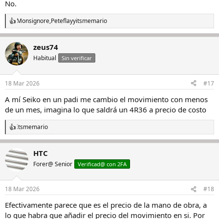
No.
Monsignore
,
Peteflay
y
itsmemario
R
e
a
zeus74
c
c
Habitual
Sin verificar
i
o
n
18 Mar 2026
#17
e
s
A mí Seiko en un padi me cambio el movimiento con menos
:
de un mes, imagina lo que saldrá un 4R36 a precio de costo
itsmemario
R
e
a
HTC
c
c
Forer@ Senior
Verificad@ con 2FA
i
o
n
18 Mar 2026
#18
e
s
Efectivamente parece que es el precio de la mano de obra, a
:
lo que habra que añadir el precio del movimiento en si. Por