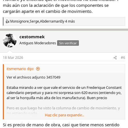
:
más aún con la aclaración de que los componentes se
cargarán aparte en el cambio de movimiento.
Monsignore
,
Serge
,
AbderramanII
y 4 más
R
e
a
cestommek
c
c
Antiguos Moderadores
Sin verificar
i
o
n
18 Mar 2026
#6
e
s
itsmemario dijo:
:
Ver el archivos adjunto 3457049
Estaba mirando a ver que vale el servicio de un Frederique Constant
calendario perpetuo y para mi sorpresa son 620 euros (entiendo yo,
al ser la horquilla más alta de los manufactura). Buen precio
Pero es que luego he visto la columna de cambio de movimiento, y
no entiendo nada
Haz clic para expandir...
Vamos a ver...
Si es precio de mano de obra, casi que tiene menos sentido