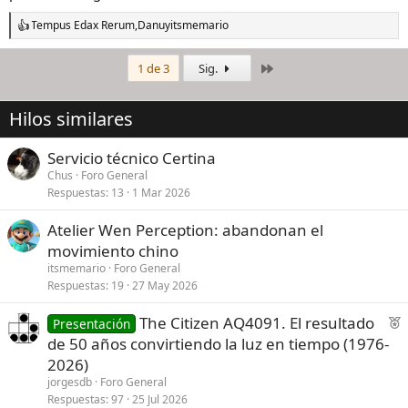
Tempus Edax Rerum
,
Danu
y
itsmemario
R
e
a
Último
1 de 3
Sig.
c
c
i
Hilos similares
o
n
e
Servicio técnico Certina
s
Chus
Foro General
:
Respuestas
13
1 Mar 2026
Atelier Wen Perception: abandonan el
movimiento chino
itsmemario
Foro General
Respuestas
19
27 May 2026
F
The Citizen AQ4091. El resultado
Presentación
e
de 50 años convirtiendo la luz en tiempo (1976-
a
2026)
t
jorgesdb
Foro General
u
Respuestas
97
25 Jul 2026