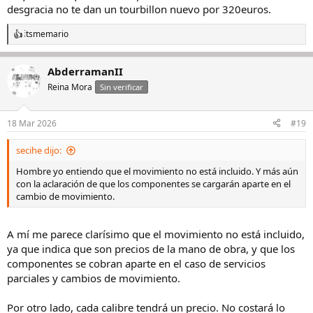
desgracia no te dan un tourbillon nuevo por 320euros.
itsmemario
R
e
a
AbderramanII
c
c
Reina Mora
Sin verificar
i
o
n
18 Mar 2026
#19
e
s
secihe dijo:
:
Hombre yo entiendo que el movimiento no está incluido. Y más aún
con la aclaración de que los componentes se cargarán aparte en el
cambio de movimiento.
A mí me parece clarísimo que el movimiento no está incluido,
ya que indica que son precios de la mano de obra, y que los
componentes se cobran aparte en el caso de servicios
parciales y cambios de movimiento.
Por otro lado, cada calibre tendrá un precio. No costará lo