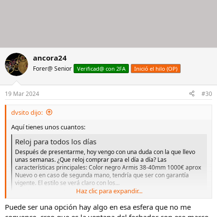
ancora24
Forer@ Senior
Verificad@ con 2FA
Inició el hilo (OP)
19 Mar 2024
#30
dvsito dijo:
Aquí tienes unos cuantos:
Reloj para todos los días
Después de presentarme, hoy vengo con una duda con la que llevo
unas semanas. ¿Que reloj comprar para el día a día? Las
características principales: Color negro Armis 38-40mm 1000€ aprox
Nuevo o en caso de segunda mano, tendría que ser con garantía
vigente. El estilo se verá claro con los...
Haz clic para expandir...
relojes-especiales.com
Puede ser una opción hay algo en esa esfera que no me
Yo compré el tag