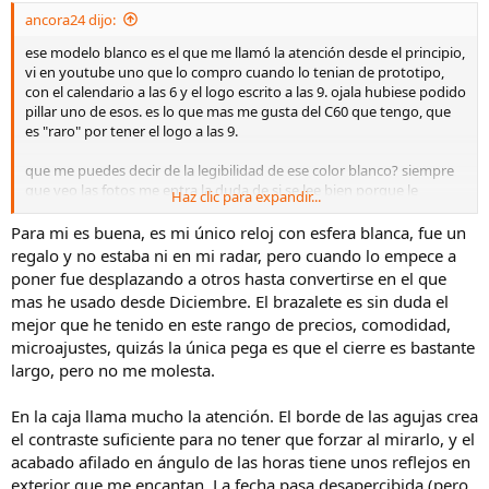
ancora24 dijo:
ese modelo blanco es el que me llamó la atención desde el principio,
vi en youtube uno que lo compro cuando lo tenian de prototipo,
con el calendario a las 6 y el logo escrito a las 9. ojala hubiese podido
pillar uno de esos. es lo que mas me gusta del C60 que tengo, que
es "raro" por tener el logo a las 9.
que me puedes decir de la legibilidad de ese color blanco? siempre
que veo las fotos me entra la duda de si se lee bien porque le
Haz clic para expandir...
tomaron la foto en el ángulo correcto o de si las manecillas se ven a
pesar del ángulo en que lo pongas.
Para mi es buena, es mi único reloj con esfera blanca, fue un
regalo y no estaba ni en mi radar, pero cuando lo empece a
poner fue desplazando a otros hasta convertirse en el que
mas he usado desde Diciembre. El brazalete es sin duda el
mejor que he tenido en este rango de precios, comodidad,
microajustes, quizás la única pega es que el cierre es bastante
largo, pero no me molesta.
En la caja llama mucho la atención. El borde de las agujas crea
el contraste suficiente para no tener que forzar al mirarlo, y el
acabado afilado en ángulo de las horas tiene unos reflejos en
exterior que me encantan. La fecha pasa desapercibida (pero