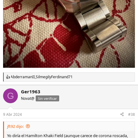
AbderramanII
,
Silmegil
y
Ferdinand71
R
e
a
Ger1963
G
c
Novat@
c
Sin verificar
i
o
n
9 Abr 2024
#38
e
s
jft92 dijo:
:
Yo diría el Hamilton Khaki Field (aunque carece de corona roscada,