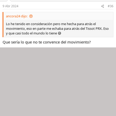
o
n
9 Abr 2024
#36
e
s
ancora24 dijo:
:
Lo he tenido en consideración pero me hecha para atrás el
movimiento, eso en parte me echaba para atrás del Tissot PRX. Eso
y que casi todo el mundo lo tiene 😅
Que sería lo que no te convence del movimiento?