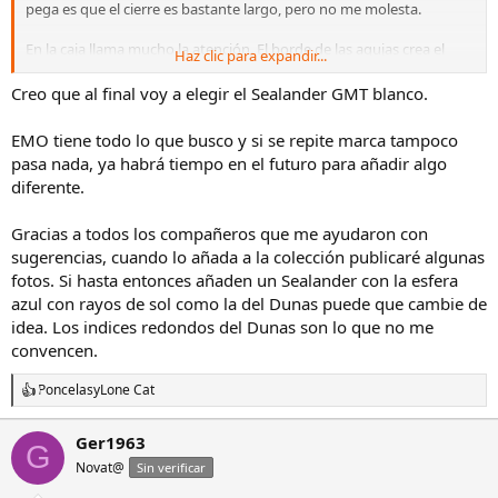
pega es que el cierre es bastante largo, pero no me molesta.
En la caja llama mucho la atención. El borde de las agujas crea el
Haz clic para expandir...
contraste suficiente para no tener que forzar al mirarlo, y el
acabado afilado en ángulo de las horas tiene unos reflejos en
Creo que al final voy a elegir el Sealander GMT blanco.
exterior que me encantan. La fecha pasa desapercibida (pero
aparece cuando se necesita) y está integrada de forma muy original.
EMO tiene todo lo que busco y si se repite marca tampoco
Christopher Ward tiene una política de devoluciones muy buena,
pasa nada, ya habrá tiempo en el futuro para añadir algo
pero supongo que teniendo varios ya lo sabrás! Voy a regalarle un
diferente.
The Twelve a mi mujer y me temo que cuando lo vea quizás yo
quiera otro...
Gracias a todos los compañeros que me ayudaron con
sugerencias, cuando lo añada a la colección publicaré algunas
fotos. Si hasta entonces añaden un Sealander con la esfera
azul con rayos de sol como la del Dunas puede que cambie de
idea. Los indices redondos del Dunas son lo que no me
convencen.
Poncelas
y
Lone Cat
R
e
a
Ger1963
G
c
Novat@
c
Sin verificar
i