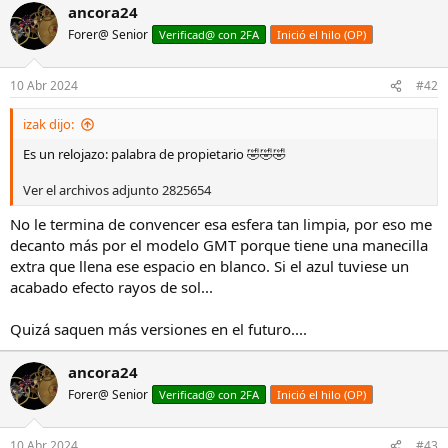
ancora24
Forer@ Senior
Verificad@ con 2FA
Inició el hilo (OP)
10 Abr 2024
#42
izak dijo:
Es un relojazo: palabra de propietario 🤣🤣🤣
Ver el archivos adjunto 2825654
No le termina de convencer esa esfera tan limpia, por eso me
decanto más por el modelo GMT porque tiene una manecilla
extra que llena ese espacio en blanco. Si el azul tuviese un
acabado efecto rayos de sol...
Quizá saquen más versiones en el futuro....
ancora24
Forer@ Senior
Verificad@ con 2FA
Inició el hilo (OP)
10 Abr 2024
#43