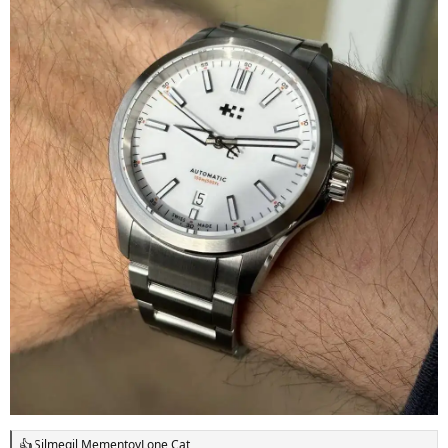
Silmegil
,
Memento
y
Lone Cat