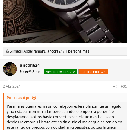
Silmegil
,
AbderramanII
,
ancora24
y 1 persona más
R
e
a
ancora24
c
Forer@ Senior
c
Verificad@ con 2FA
Inició el hilo (OP)
i
o
n
2 Abr 2024
#35
e
s
Poncelas dijo:
:
Para mi es buena, es mi único reloj con esfera blanca, fue un regalo
y no estaba ni en mi radar, pero cuando lo empece a poner fue
desplazando a otros hasta convertirse en el que mas he usado
desde Diciembre. El brazalete es sin duda el mejor que he tenido en
este rango de precios, comodidad, microajustes, quizás la única