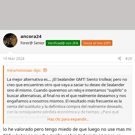
ancora24
Forer@ Senior
Verificad@ con 2FA
Inició el hilo (OP)
19 Mar 2024
#29
mirumotoisao dijo:
La mejor alternativa es.... ¡El Sealander GMT! Siento trollear, pero no
creo que encuentres otro que vaya a saciar tu deseo de Sealander
sino él mismo. Cuando queremos un reloj e intentamos "suplirlo" o
buscar alternativas, al final no es el que realmente deseamos y nos
engañamos a nosotros mismos. El resultado más frecuente es la
venta del sustituto y la definitiva compra del realmente deseado,
con la consiguiente pérdida económica y de tiempo. ¿Para qué
posponer lo inevitable?
Haz clic para expandir...
Yo te lo recomiendo, por cierto:
Ver el archivos adjunto 2812547
lo he valorado pero tengo miedo de que luego no use mas mi
Pero qué te voy a contar, si ya tienes 2 CW...