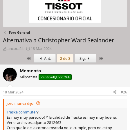
Foro General
Alternativa a Christopher Ward Sealander
I
F
ancora24
18 Mar 2024
n
e
Primero
Último
Ant.
2 de 3
Sig.
i
c
c
h
i
a
Memento
a
d
Milpostista
Verificad@ con 2FA
d
e
o
i
r
n
18 Mar 2024
#26
d
i
e
c
jordi.nunez dijo:
l
i
h
o
Traska commuter
?
i
Es muy muy parecido! Y la calidad de Traska es muy muy buena:
l
Ver el archivos adjunto 2812463
o
Creo que lo de la corona roscada no lo cumple, pero no estoy