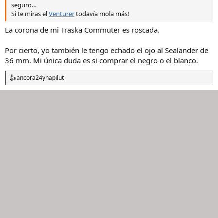
seguro…
Si te miras el
Venturer
todavía mola más!
La corona de mi Traska Commuter es roscada.
Por cierto, yo también le tengo echado el ojo al Sealander de
36 mm. Mi única duda es si comprar el negro o el blanco.
ancora24
y
napilut
R
e
a
c
c
i
o
n
e
s
: