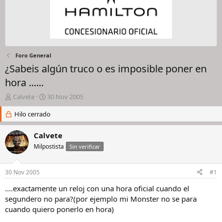
Foro General
¿Sabeis algún truco o es imposible poner en
hora ......
I
F
Calvete
30 Nov 2005
n
e
i
Hilo cerrado
c
c
h
i
a
Calvete
a
d
Milpostista
Sin verificar
d
e
o
i
r
n
30 Nov 2005
#1
d
i
e
c
....exactamente un reloj con una hora oficial cuando el
l
i
segundero no para?(por ejemplo mi Monster no se para
h
o
cuando quiero ponerlo en hora)
i
l