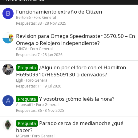
Funcionamiento extraño de Citizen
B
Bertoni6
Foro General
Respuestas
33
28 Nov 2025
Revision para Omega Speedmaster 3570.50 – En
Omega o Relojero independiente?
GINZA
Foro General
Respuestas
7
28 Jun 2026
¿Alguien por el foro con el Hamilton
Pregunta
H69509910/H69509130 o derivados?
Ljgh
Foro General
Respuestas
11
9 Jul 2026
Y vosotros ¿cómo leéis la hora?
Pregunta
A
Alfonso61
Foro General
Respuestas
86
8 Nov 2025
Parado cerca de medianoche ¿qué
Pregunta
hacer?
MGrant
Foro General