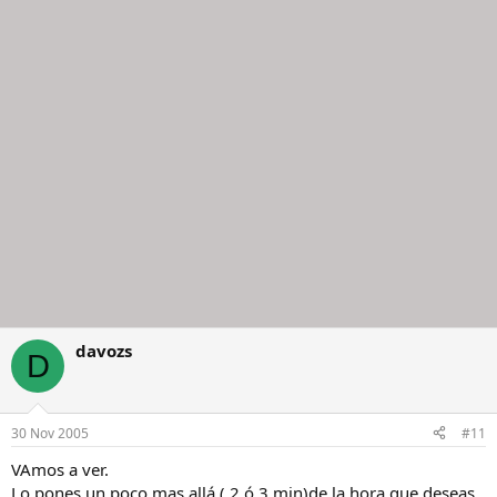
davozs
D
30 Nov 2005
#11
VAmos a ver.
Lo pones un poco mas allá ( 2 ó 3 min)de la hora que deseas,