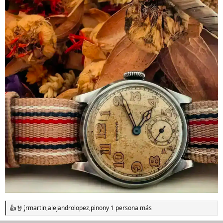
jrmartin
,
alejandrolopez
,
pinon
y 1 persona más
R
e