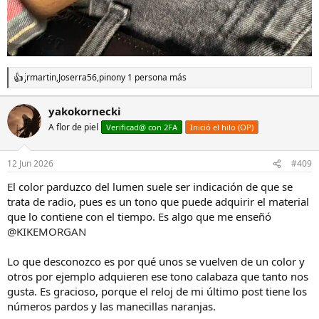
jrmartin
,
Joserra56
,
pinon
y 1 persona más
R
e
a
yakokornecki
c
A flor de piel
c
Verificad@ con 2FA
Inició el hilo (OP)
i
o
n
12 Jun 2026
#409
e
s
El color parduzco del lumen suele ser indicación de que se
:
trata de radio, pues es un tono que puede adquirir el material
que lo contiene con el tiempo. Es algo que me enseñó
@KIKEMORGAN
Lo que desconozco es por qué unos se vuelven de un color y
otros por ejemplo adquieren ese tono calabaza que tanto nos
gusta. Es gracioso, porque el reloj de mi último post tiene los
números pardos y las manecillas naranjas.