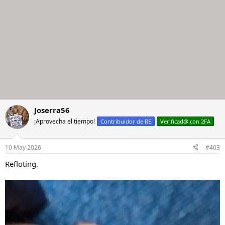
Joserra56
¡Aprovecha el tiempo!
Contribuidor de RE
Verificad@ con 2FA
10 May 2026
#403
Refloting.