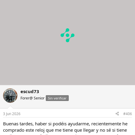
i
o
n
e
s
:
escud73
Forer@ Senior
Sin verificar
3 Jun 2026
#406
Buenas tardes, haber si podéis ayudarme, recientemente he
comprado este reloj que me tiene que llegar y no sé si tiene