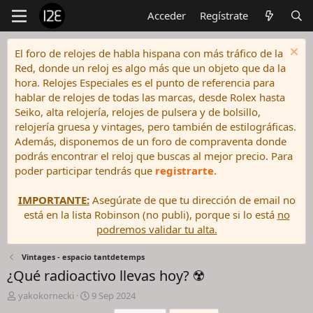
Acceder
Regístrate
El foro de relojes de habla hispana con más tráfico de la
Red, donde un reloj es algo más que un objeto que da la
hora. Relojes Especiales es el punto de referencia para
hablar de relojes de todas las marcas, desde Rolex hasta
Seiko, alta relojería, relojes de pulsera y de bolsillo,
relojería gruesa y vintages, pero también de estilográficas.
Además, disponemos de un foro de compraventa donde
podrás encontrar el reloj que buscas al mejor precio. Para
poder participar tendrás que
registrarte
.
IMPORTANTE:
Asegúrate de que tu dirección de email no
está en la lista Robinson (no publi), porque si lo está
no
podremos validar tu alta.
Vintages - espacio tantdetemps
¿Qué radioactivo llevas hoy? ☢️
I
F
yakokornecki
9 Sep 2024
n
e