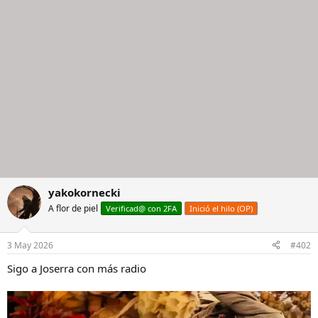
n
e
s
:
yakokornecki
A flor de piel
Verificad@ con 2FA
Inició el hilo (OP)
3 May 2026
#402
Sigo a Joserra con más radio