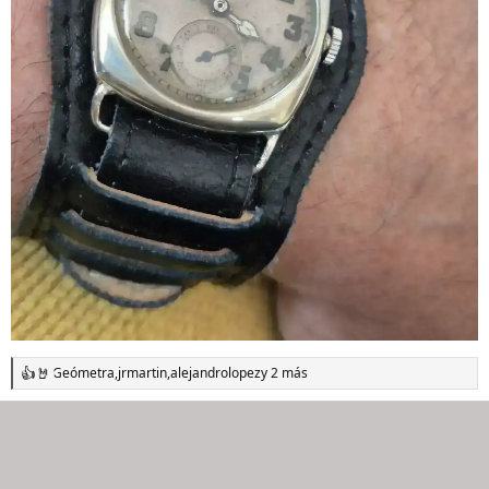
Geómetra
,
jrmartin
,
alejandrolopez
y 2 más
R
e
a
c
c
i
o