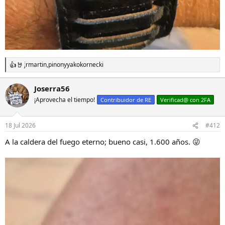
jrmartin
,
pinon
y
yakokornecki
R
e
a
Joserra56
c
¡Aprovecha el tiempo!
c
Contribuidor de RE
Verificad@ con 2FA
i
o
n
18 Jul 2026
#412
e
s
A la caldera del fuego eterno; bueno casi, 1.600 años. 😜
: