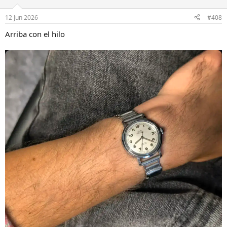
o
n
12 Jun 2026
#408
e
s
Arriba con el hilo
: