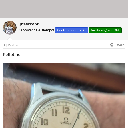
Joserra56
¡Aprovecha el tiempo!
Contribuidor de RE
Verificad@ con 2FA
3 Jun 2026
#405
Refloting.