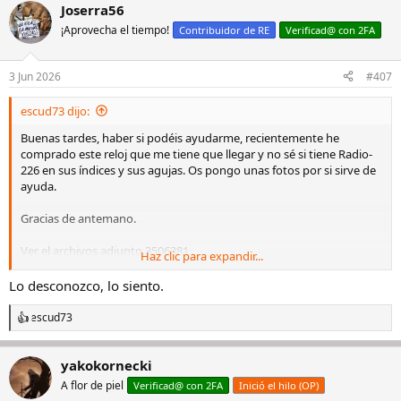
Joserra56
¡Aprovecha el tiempo!
Contribuidor de RE
Verificad@ con 2FA
3 Jun 2026
#407
escud73 dijo:
Buenas tardes, haber si podéis ayudarme, recientemente he
comprado este reloj que me tiene que llegar y no sé si tiene Radio-
226 en sus índices y sus agujas. Os pongo unas fotos por si sirve de
ayuda.
Gracias de antemano.
Ver el archivos adjunto 3506381
Haz clic para expandir...
Ver el archivos adjunto 3506382
Lo desconozco, lo siento.
Ver el archivos adjunto 3506383
escud73
R
e
a
yakokornecki
c
c
A flor de piel
Verificad@ con 2FA
Inició el hilo (OP)
i