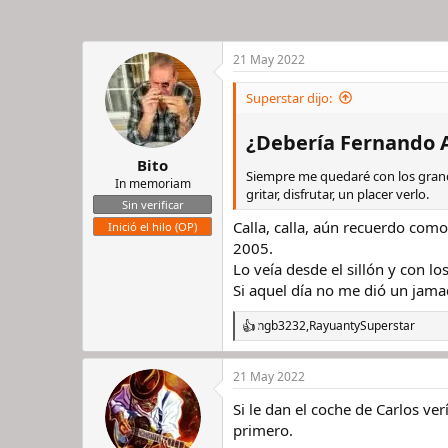
21 May 2022
Superstar dijo:
¿Debería Fernando Al
Bito
Siempre me quedaré con los grande
In memoriam
gritar, disfrutar, un placer verlo.
Sin verificar
Calla, calla, aún recuerdo com
Inició el hilo (OP)
2005.
Lo veía desde el sillón y con l
Si aquel día no me dió un jama
ngb3232
,
Rayuant
y
Superstar
R
e
a
21 May 2022
c
c
Si le dan el coche de Carlos ve
i
o
primero.
n