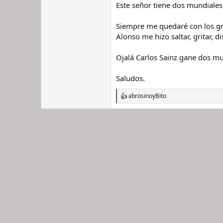
Este señor tiene dos mundiales
Siempre me quedaré con los gr
Alonso me hizo saltar, gritar, di
Ojalá Carlos Sainz gane dos m
Saludos.
abrosino
y
Bito
R
e
a
c
c
i
o
n
e
s
: