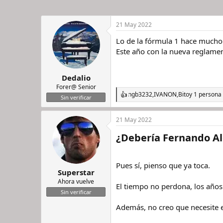
21 May 2022
Lo de la fórmula 1 hace mucho
Este año con la nueva reglamen
Dedalio
Forer@ Senior
ngb3232
,
IVANON
,
Bito
y 1 persona
R
Sin verificar
e
a
21 May 2022
c
c
¿Debería Fernando Alo
i
o
n
e
Pues sí, pienso que ya toca.
s
Superstar
:
Ahora vuelve
El tiempo no perdona, los años
Sin verificar
Además, no creo que necesite el