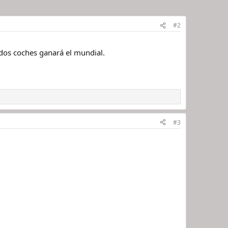
#2
 dos coches ganará el mundial.
#3