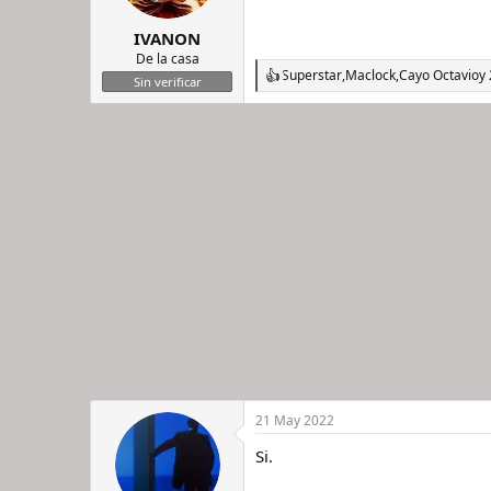
e
s
IVANON
:
De la casa
Superstar
,
Maclock
,
Cayo Octavio
y
R
Sin verificar
e
a
c
c
i
o
n
e
s
:
21 May 2022
Si.