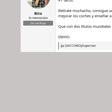
41 tacos.
r
n
d
i
Retírate muchacho, consigue un 
Bito
e
c
mejorar los coches y enseñar a
l
i
In memoriam
h
o
Sin verificar
Que con dos títulos mundiales 
i
l
o
EMHO.
GIACCOMO
y
Superstar
R
e
a
c
c
i
o
n
e
s
: