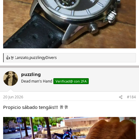
Lanzato
,
puzzling
y
Divers
R
e
a
puzzling
c
c
Dead man's Hand
Verificad@ con 2FA
i
o
n
20 Jun 2026
#184
e
s
Propicio sábado tengáis!!! 🥂🥂
: