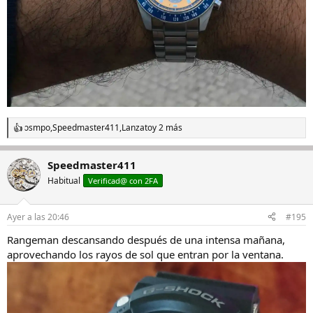
osmpo
,
Speedmaster411
,
Lanzato
y 2 más
R
e
a
Speedmaster411
c
c
Habitual
Verificad@ con 2FA
i
o
n
Ayer a las 20:46
#195
e
s
Rangeman descansando después de una intensa mañana,
:
aprovechando los rayos de sol que entran por la ventana.