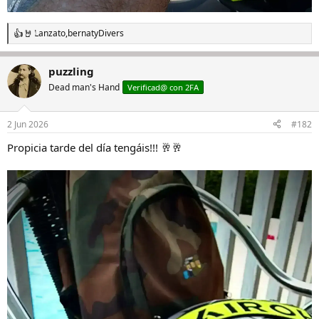
Lanzato
,
bernat
y
Divers
R
e
a
puzzling
c
c
Dead man's Hand
Verificad@ con 2FA
i
o
n
2 Jun 2026
#182
e
s
Propicia tarde del día tengáis!!! 🥂🥂
: