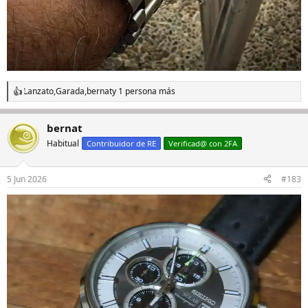
Lanzato
,
Garada
,
bernat
y 1 persona más
R
e
a
bernat
c
c
Habitual
Contribuidor de RE
Verificad@ con 2FA
i
o
n
5 Jun 2026
#183
e
s
: