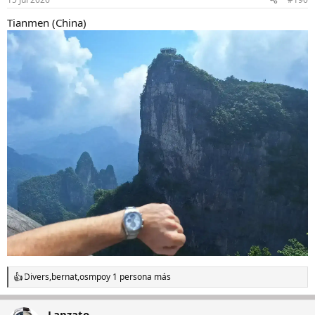
e
s
Tianmen (China)
:
Divers
,
bernat
,
osmpo
y 1 persona más
R
e
a
Lanzato
c