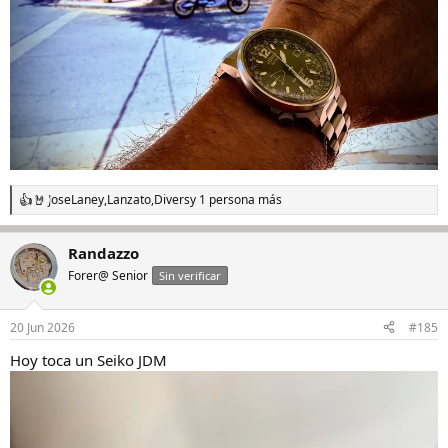
JoseLaney
,
Lanzato
,
Divers
y 1 persona más
R
e
a
Randazzo
c
c
Forer@ Senior
Sin verificar
i
o
n
20 Jun 2026
#185
e
s
Hoy toca un Seiko JDM
: