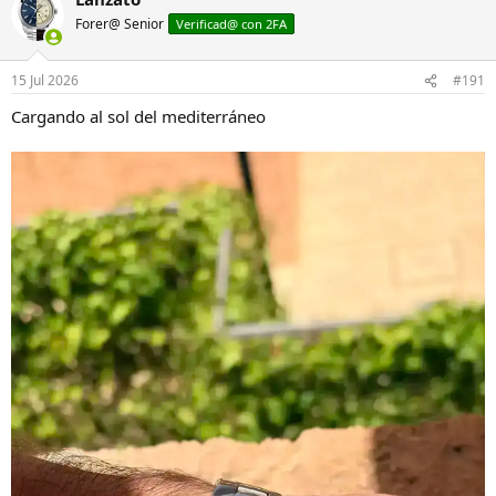
c
Forer@ Senior
Verificad@ con 2FA
i
o
n
15 Jul 2026
#191
e
s
Cargando al sol del mediterráneo
: