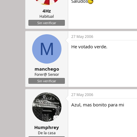
Saludos
4Hz
Habitual
Sin verificar
27 May 2006
M
He votado verde.
manchego
Forer@ Senior
Sin verificar
27 May 2006
Azul, mas bonito para mi
Humphrey
De la casa