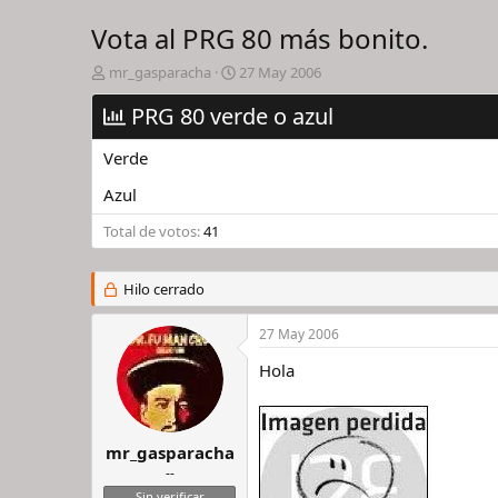
Vota al PRG 80 más bonito.
I
F
mr_gasparacha
27 May 2006
n
e
i
PRG 80 verde o azul
c
c
h
i
a
Verde
a
d
d
e
Azul
o
i
Total de votos
r
41
n
d
i
e
c
Hilo cerrado
l
i
h
o
i
27 May 2006
l
Hola
o
mr_gasparacha
--
Sin verificar