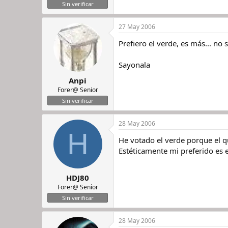
Sin verificar
27 May 2006
Prefiero el verde, es más... no
Sayonala
Anpi
Forer@ Senior
Sin verificar
28 May 2006
H
He votado el verde porque el 
Estéticamente mi preferido es 
HDJ80
Forer@ Senior
Sin verificar
28 May 2006