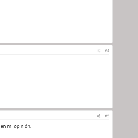
#4
#5
 en mi opinión.