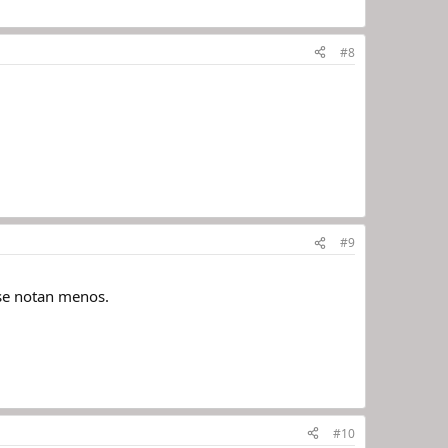
#8
#9
 se notan menos.
#10