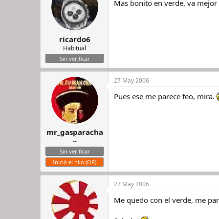
Mas bonito en verde, va mejor 
ricardo6
Habitual
Sin verificar
27 May 2006
Pues ese me parece feo, mira.
mr_gasparacha
--
Sin verificar
Inició el hilo (OP)
27 May 2006
Me quedo con el verde, me pare