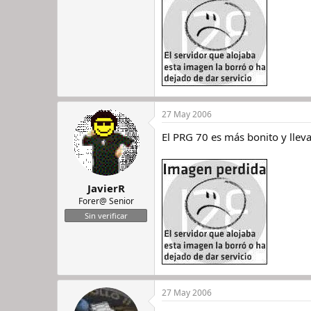
27 May 2006
El PRG 70 es más bonito y llev
JavierR
Forer@ Senior
Sin verificar
27 May 2006