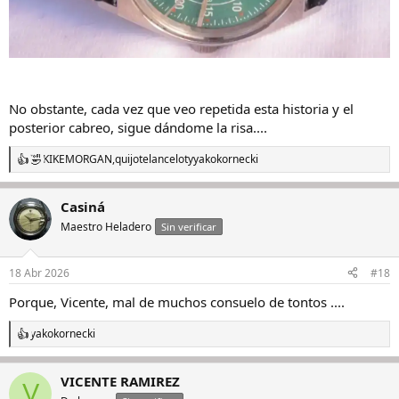
No obstante, cada vez que veo repetida esta historia y el
posterior cabreo, sigue dándome la risa....
KIKEMORGAN
,
quijotelancelot
y
yakokornecki
R
e
a
Casiná
c
c
Maestro Heladero
Sin verificar
i
o
n
18 Abr 2026
#18
e
s
Porque, Vicente, mal de muchos consuelo de tontos ....
:
yakokornecki
R
e
a
VICENTE RAMIREZ
c
V
c