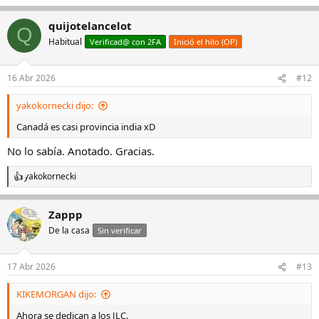
e
a
quijotelancelot
c
Q
c
Habitual
Verificad@ con 2FA
Inició el hilo (OP)
i
o
n
16 Abr 2026
#12
e
s
yakokornecki dijo:
:
Canadá es casi provincia india xD
No lo sabía. Anotado. Gracias.
yakokornecki
R
e
a
Zappp
c
c
De la casa
Sin verificar
i
o
n
17 Abr 2026
#13
e
s
KIKEMORGAN dijo:
:
Ahora se dedican a los JLC.