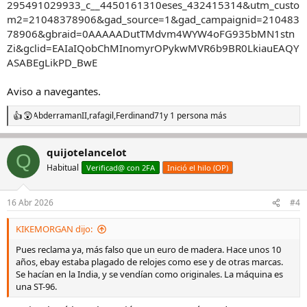
295491029933_c__4450161310eses_432415314&utm_custo
m2=21048378906&gad_source=1&gad_campaignid=210483
78906&gbraid=0AAAAADutTMdvm4WYW4oFG935bMN1stn
Zi&gclid=EAIaIQobChMInomyrOPykwMVR6b9BR0LkiauEAQY
ASABEgLikPD_BwE
Aviso a navegantes.
AbderramanII
,
rafagil
,
Ferdinand71
y 1 persona más
R
e
a
quijotelancelot
c
Q
c
Habitual
Verificad@ con 2FA
Inició el hilo (OP)
i
o
n
16 Abr 2026
#4
e
s
KIKEMORGAN dijo:
:
Pues reclama ya, más falso que un euro de madera. Hace unos 10
años, ebay estaba plagado de relojes como ese y de otras marcas.
Se hacían en la India, y se vendían como originales. La máquina es
una ST-96.