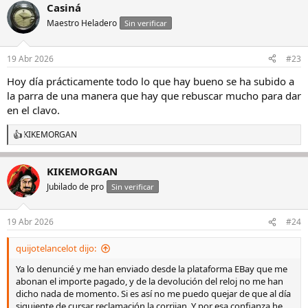
Casiná
c
c
Maestro Heladero
Sin verificar
i
o
n
19 Abr 2026
#23
e
s
Hoy día prácticamente todo lo que hay bueno se ha subido a
:
la parra de una manera que hay que rebuscar mucho para dar
en el clavo.
KIKEMORGAN
R
e
a
KIKEMORGAN
c
c
Jubilado de pro
Sin verificar
i
o
n
19 Abr 2026
#24
e
s
quijotelancelot dijo:
:
Ya lo denuncié y me han enviado desde la plataforma EBay que me
abonan el importe pagado, y de la devolución del reloj no me han
dicho nada de momento. Si es así no me puedo quejar de que al día
siguiente de cursar reclamación la corrijan. Y por esa confianza he