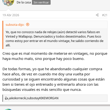
De la casa
Sin verificar
19 Abr 2026
#21
subsota dijo:
Yo, que no conozco nada de relojes (aún) detecté varios falsos en
Vinted y Wallapop. Denunciados y todos desestimados. Pues loco
como estoy por entrar en el mundo vintage, he salido corriendo de
allí.
Creo que es mal momento de meterse en vintages, no porque
haya mucho malo, sino porque hay poco bueno.
De todas formas, yo que he abandonado cualquier compra
hace años, de vez en cuando me doy una vuelta por
curiosidad y se siguen encontrando algunas cosas que están
bien si tienes el ojo entrenado y entrenarlo ahora con las
búsquedas visuales es más sencillo que nunca.
yakokornecki
,
subsota
y
KIKEMORGAN
R
e
a