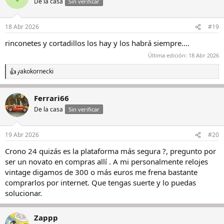
De la casa
Sin verificar
i
o
n
18 Abr 2026
#19
e
s
rinconetes y cortadillos los hay y los habrá siempre....
:
Última edición:
18 Abr 2026
yakokornecki
R
e
a
Ferrari66
c
c
De la casa
Sin verificar
i
o
n
19 Abr 2026
#20
e
s
Crono 24 quizás es la plataforma más segura ?, pregunto por
:
ser un novato en compras allí . A mi personalmente relojes
vintage digamos de 300 o más euros me frena bastante
comprarlos por internet. Que tengas suerte y lo puedas
solucionar.
Zappp