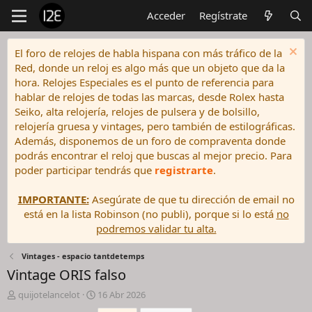
Acceder
Regístrate
El foro de relojes de habla hispana con más tráfico de la
Red, donde un reloj es algo más que un objeto que da la
hora. Relojes Especiales es el punto de referencia para
hablar de relojes de todas las marcas, desde Rolex hasta
Seiko, alta relojería, relojes de pulsera y de bolsillo,
relojería gruesa y vintages, pero también de estilográficas.
Además, disponemos de un foro de compraventa donde
podrás encontrar el reloj que buscas al mejor precio. Para
poder participar tendrás que
registrarte
.
IMPORTANTE:
Asegúrate de que tu dirección de email no
está en la lista Robinson (no publi), porque si lo está
no
podremos validar tu alta.
Vintages - espacio tantdetemps
Vintage ORIS falso
I
F
quijotelancelot
16 Abr 2026
n
e