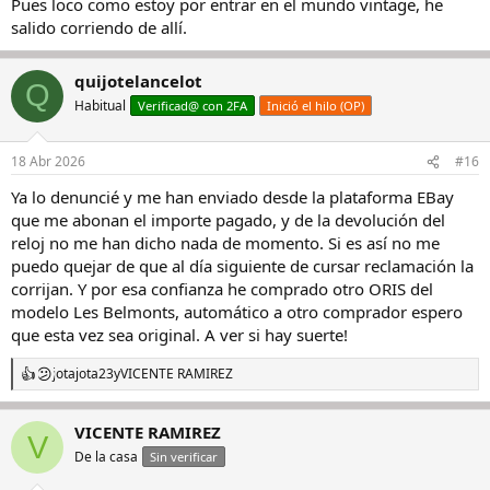
Pues loco como estoy por entrar en el mundo vintage, he
salido corriendo de allí.
quijotelancelot
Q
Habitual
Verificad@ con 2FA
Inició el hilo (OP)
18 Abr 2026
#16
Ya lo denuncié y me han enviado desde la plataforma EBay
que me abonan el importe pagado, y de la devolución del
reloj no me han dicho nada de momento. Si es así no me
puedo quejar de que al día siguiente de cursar reclamación la
corrijan. Y por esa confianza he comprado otro ORIS del
modelo Les Belmonts, automático a otro comprador espero
que esta vez sea original. A ver si hay suerte!
jotajota23
y
VICENTE RAMIREZ
R
e
a
VICENTE RAMIREZ
c
V
c
De la casa
Sin verificar
i
o