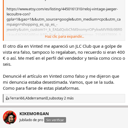
https://www.etsy.com/es/listing/4450161310/reloj-vintage-jaeger-
lecoultre-con?
gpla=1&gao=1&&utm_source=google&utm_medium=cpc&utm_ca
mpaign=shopping_es_sp_es_-
jewelry&utm_custom1=_k_EAIaIQobChMInomyrOPykwMVR6b9BR0
LkiauEAQYASABEgLikPD_BwE_k_&utm_content=go_21048378906_1
Haz clic para expandir...
71879653687_715362528655_pla-
295491029933_c__4450161310eses_432415314&utm_custom2=2104
El otro día en Vinted me apareció un JLC Club que a golpe de
8378906&gad_source=1&gad_campaignid=21048378906&gbraid=0
vista era falso, tampoco lo regalaban, no recuerdo si eran 400
AAAAADutTMdvm4WYW4oFG935bMN1stnZi&gclid=EAIaIQobChMI
€ o así. Me metí en el perfil del vendedor y tenía como cinco o
nomyrOPykwMVR6b9BR0LkiauEAQYASABEgLikPD_BwE
seis.
Aviso a navegantes.
Denuncié el artículo en Vinted como falso y me dijeron que
mi denuncia estaba desestimada. Vamos, que se la suda.
Como para fiarse de estas plataformas.
Ferrari66
,
AbderramanII
,
subsota
y 2 más
R
e
a
KIKEMORGAN
c
c
Jubilado de pro
Sin verificar
i
o