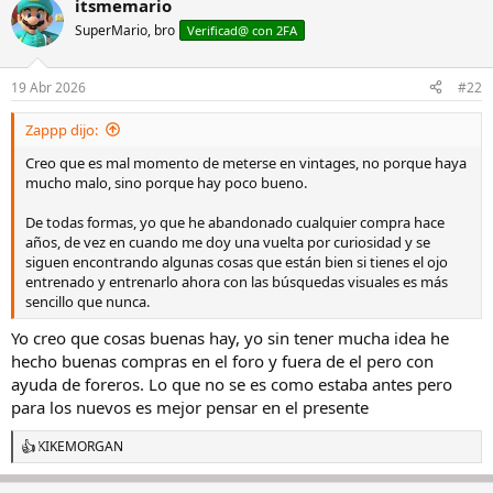
itsmemario
c
c
SuperMario, bro
Verificad@ con 2FA
i
o
n
19 Abr 2026
#22
e
s
Zappp dijo:
:
Creo que es mal momento de meterse en vintages, no porque haya
mucho malo, sino porque hay poco bueno.
De todas formas, yo que he abandonado cualquier compra hace
años, de vez en cuando me doy una vuelta por curiosidad y se
siguen encontrando algunas cosas que están bien si tienes el ojo
entrenado y entrenarlo ahora con las búsquedas visuales es más
sencillo que nunca.
Yo creo que cosas buenas hay, yo sin tener mucha idea he
hecho buenas compras en el foro y fuera de el pero con
ayuda de foreros. Lo que no se es como estaba antes pero
para los nuevos es mejor pensar en el presente
KIKEMORGAN
R
e
a