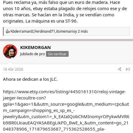
Pues reclama ya, más falso que un euro de madera. Hace
unos 10 años, ebay estaba plagado de relojes como ese y de
otras marcas. Se hacían en la India, y se vendían como
originales. La máquina es una ST-96.
AbderramanII
,
Ferdinand71
,
itsmemario
y 2 más
R
e
a
KIKEMORGAN
c
c
Jubilado de pro
Sin verificar
i
o
n
16 Abr 2026
#3
e
s
Ahora se dedican a los JLC.
:
https://www.etsy.com/es/listing/4450161310/reloj-vintage-
jaeger-lecoultre-con?
gpla=1&gao=1&&utm_source=google&utm_medium=cpc&ut
m_campaign=shopping_es_sp_es_-
jewelry&utm_custom1=_k_EAIaIQobChMInomyrOPykwMVR6
b9BR0LkiauEAQYASABEgLikPD_BwE_k_&utm_content=go_21
048378906_171879653687_715362528655_pla-