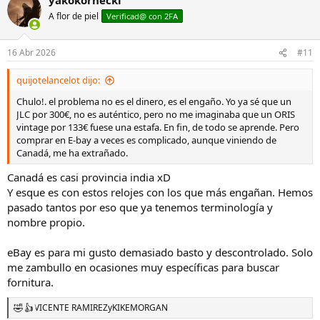
c
c
A flor de piel
Verificad@ con 2FA
i
o
n
16 Abr 2026
#11
e
s
quijotelancelot dijo:
:
Chulo!. el problema no es el dinero, es el engaño. Yo ya sé que un
JLC por 300€, no es auténtico, pero no me imaginaba que un ORIS
vintage por 133€ fuese una estafa. En fin, de todo se aprende. Pero
comprar en E-bay a veces es complicado, aunque viniendo de
Canadá, me ha extrañado.
Canadá es casi provincia india xD
Y esque es con estos relojes con los que más engañan. Hemos
pasado tantos por eso que ya tenemos terminología y
nombre propio.
eBay es para mi gusto demasiado basto y descontrolado. Solo
me zambullo en ocasiones muy específicas para buscar
fornitura.
VICENTE RAMIREZ
y
KIKEMORGAN
R