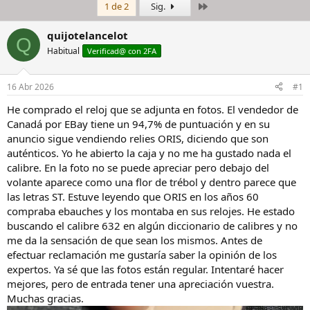
Último
1 de 2
Sig.
i
c
c
h
i
a
quijotelancelot
Q
a
d
Habitual
Verificad@ con 2FA
d
e
o
i
r
n
16 Abr 2026
#1
d
i
e
c
He comprado el reloj que se adjunta en fotos. El vendedor de
l
i
Canadá por EBay tiene un 94,7% de puntuación y en su
h
o
anuncio sigue vendiendo relies ORIS, diciendo que son
i
auténticos. Yo he abierto la caja y no me ha gustado nada el
l
calibre. En la foto no se puede apreciar pero debajo del
o
volante aparece como una flor de trébol y dentro parece que
las letras ST. Estuve leyendo que ORIS en los años 60
compraba ebauches y los montaba en sus relojes. He estado
buscando el calibre 632 en algún diccionario de calibres y no
me da la sensación de que sean los mismos. Antes de
efectuar reclamación me gustaría saber la opinión de los
expertos. Ya sé que las fotos están regular. Intentaré hacer
mejores, pero de entrada tener una apreciación vuestra.
Muchas gracias.