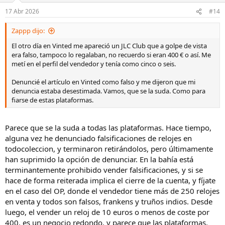
n
17 Abr 2026
#14
e
s
Zappp dijo:
:
El otro día en Vinted me apareció un JLC Club que a golpe de vista
era falso, tampoco lo regalaban, no recuerdo si eran 400 € o así. Me
metí en el perfil del vendedor y tenía como cinco o seis.
Denuncié el artículo en Vinted como falso y me dijeron que mi
denuncia estaba desestimada. Vamos, que se la suda. Como para
fiarse de estas plataformas.
Parece que se la suda a todas las plataformas. Hace tiempo,
alguna vez he denunciado falsificaciones de relojes en
todocoleccion, y terminaron retirándolos, pero últimamente
han suprimido la opción de denunciar. En la bahía está
terminantemente prohibido vender falsificaciones, y si se
hace de forma reiterada implica el cierre de la cuenta, y fíjate
en el caso del OP, donde el vendedor tiene más de 250 relojes
en venta y todos son falsos, frankens y truños indios. Desde
luego, el vender un reloj de 10 euros o menos de coste por
400, es un negocio redondo, y parece que las plataformas,