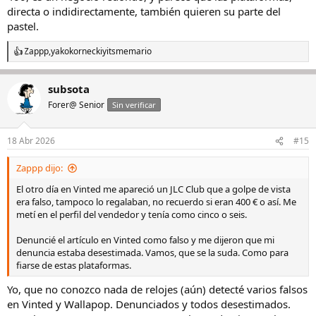
directa o indidirectamente, también quieren su parte del
pastel.
Zappp
,
yakokornecki
y
itsmemario
R
e
a
subsota
c
c
Forer@ Senior
Sin verificar
i
o
n
18 Abr 2026
#15
e
s
Zappp dijo:
:
El otro día en Vinted me apareció un JLC Club que a golpe de vista
era falso, tampoco lo regalaban, no recuerdo si eran 400 € o así. Me
metí en el perfil del vendedor y tenía como cinco o seis.
Denuncié el artículo en Vinted como falso y me dijeron que mi
denuncia estaba desestimada. Vamos, que se la suda. Como para
fiarse de estas plataformas.
Yo, que no conozco nada de relojes (aún) detecté varios falsos
en Vinted y Wallapop. Denunciados y todos desestimados.