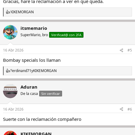
Gracias, haré la reclamación a ver en qué queda.
KIKEMORGAN
R
e
a
itsmemario
c
c
SuperMario, bro
Verificad@ con 2FA
i
o
n
16 Abr 2026
#5
e
s
Bombay specials los llaman
:
Ferdinand71
y
KIKEMORGAN
R
e
a
Aduran
c
c
De la casa
Sin verificar
i
o
n
16 Abr 2026
#6
e
s
Suerte con la reclamación compañero
:
KIKEMORGAN