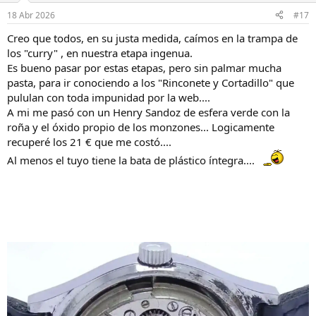
n
18 Abr 2026
#17
e
s
Creo que todos, en su justa medida, caímos en la trampa de
:
los "curry" , en nuestra etapa ingenua.
Es bueno pasar por estas etapas, pero sin palmar mucha
pasta, para ir conociendo a los "Rinconete y Cortadillo" que
pululan con toda impunidad por la web....
A mi me pasó con un Henry Sandoz de esfera verde con la
roña y el óxido propio de los monzones... Logicamente
recuperé los 21 € que me costó....
Al menos el tuyo tiene la bata de plástico íntegra....