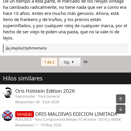
De un tiempo a esta parte, el mercado de los relojes vintage
ha cambiado radicalmente, no tiene nada que ver a como era
hace 10 años. Antes era mucho más genuino. Ahora, está
lleno de frankens y de truños, y los precios están
superinflados, y por cualquier reloj de cualquier marca, por el
hecho de ser viejo te piden una pasta, que no la vale ni de
lejos.
jotajota23
y
itsmemario
R
e
a
Último
1 de 2
Sig.
c
c
i
Hilos similares
o
n
e
Oris Hölstein Edition 2026
s
SwissHunter
Foro General
:
Respuestas
46
8 Jun 2026
ORIS MALDIVAS EDICION LIMITADA
Vendido
RUALINCE
Foro Compraventa Relojes FCvR entre 1001€ y 4000€
Respuestas
1
19 May 2026