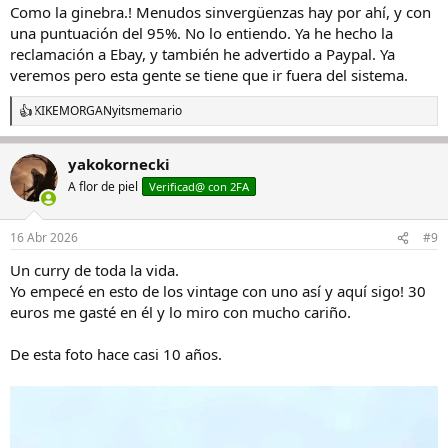
Como la ginebra.! Menudos sinvergüenzas hay por ahí, y con
una puntuación del 95%. No lo entiendo. Ya he hecho la
reclamación a Ebay, y también he advertido a Paypal. Ya
veremos pero esta gente se tiene que ir fuera del sistema.
KIKEMORGAN
y
itsmemario
R
e
a
yakokornecki
c
c
A flor de piel
Verificad@ con 2FA
i
o
n
16 Abr 2026
#9
e
s
Un curry de toda la vida.
:
Yo empecé en esto de los vintage con uno así y aquí sigo! 30
euros me gasté en él y lo miro con mucho cariño.
De esta foto hace casi 10 años.