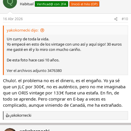
Q
c
Habitual
Verificad@ con 2FA
Inició el hilo (OP)
i
o
n
16 Abr 2026
#10
e
s
yakokornecki dijo:
:
Un curry de toda la vida.
Yo empecé en esto de los vintage con uno así y aquí sigo! 30 euros
me gasté en él y lo miro con mucho cariño.
De esta foto hace casi 10 años.
Ver el archivos adjunto 3476380
Chulo!. el problema no es el dinero, es el engaño. Yo ya sé
que un JLC por 300€, no es auténtico, pero no me imaginaba
que un ORIS vintage por 133€ fuese una estafa. En fin, de
todo se aprende. Pero comprar en E-bay a veces es
complicado, aunque viniendo de Canadá, me ha extrañado.
yakokornecki
R
e
a
yakokornecki