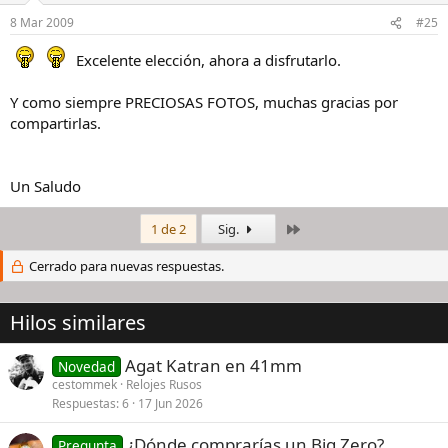
8 Mar 2009
#25
Excelente elección, ahora a disfrutarlo.
Y como siempre PRECIOSAS FOTOS, muchas gracias por
compartirlas.
Un Saludo
Último
1 de 2
Sig.
Cerrado para nuevas respuestas.
Hilos similares
Agat Katran en 41mm
Novedad
cestommek
Relojes Rusos
Respuestas
6
17 Jun 2026
¿Dónde comprarías un Big Zero?
Pregunta