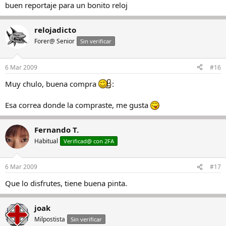
buen reportaje para un bonito reloj
relojadicto
Forer@ Senior
Sin verificar
6 Mar 2009
#16
Muy chulo, buena compra
:
Esa correa donde la compraste, me gusta
Fernando T.
Habitual
Verificad@ con 2FA
6 Mar 2009
#17
Que lo disfrutes, tiene buena pinta.
joak
Milpostista
Sin verificar