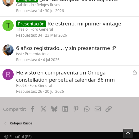
Gabilondo
Relojes Rusos
Respuestas
14
30 Jul 2026
Re estreno: mi primer vintage
Presentación
T
Tifeslo
Foro General
Respuestas
34
23 Mar 2026
6 años registrado... y sin presentarme :P
isst
Presentaciones
Respuestas
4
4 Jul 2026
C
He visto en compraventa un Omega
R
e
constellation perpetual calendar 36 mm
r
Roc98
Foro General
r
Respuestas
26
20 Jul 2026
a
d
Facebook
X
Bluesky
LinkedIn
Pinterest
WhatsApp
Email
Enlace
Compartir:
o
Relojes Rusos
Arrib
Español (ES)