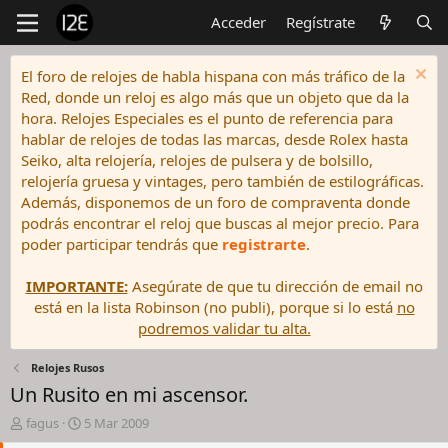
Acceder
Regístrate
El foro de relojes de habla hispana con más tráfico de la
Red, donde un reloj es algo más que un objeto que da la
hora. Relojes Especiales es el punto de referencia para
hablar de relojes de todas las marcas, desde Rolex hasta
Seiko, alta relojería, relojes de pulsera y de bolsillo,
relojería gruesa y vintages, pero también de estilográficas.
Además, disponemos de un foro de compraventa donde
podrás encontrar el reloj que buscas al mejor precio. Para
poder participar tendrás que
registrarte
.
IMPORTANTE:
Asegúrate de que tu dirección de email no
está en la lista Robinson (no publi), porque si lo está
no
podremos validar tu alta.
Relojes Rusos
Un Rusito en mi ascensor.
I
F
fagus
5 Mar 2009
n
e