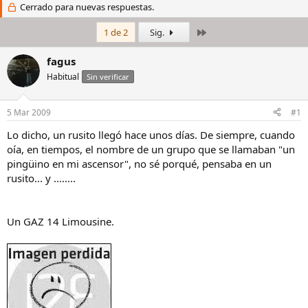
i
Cerrado para nuevas respuestas.
c
c
h
i
a
Último
1 de 2
Sig.
a
d
d
e
fagus
o
i
Habitual
Sin verificar
r
n
d
i
e
c
5 Mar 2009
#1
l
i
h
o
Lo dicho, un rusito llegó hace unos días. De siempre, cuando
i
oía, en tiempos, el nombre de un grupo que se llamaban "un
l
pingüino en mi ascensor", no sé porqué, pensaba en un
o
rusito... y ........
Un GAZ 14 Limousine.