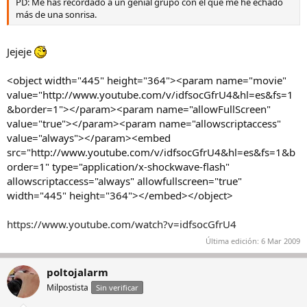
PD: Me has recordado a un genial grupo con el que me he echado
más de una sonrisa.
Jejeje
<object width="445" height="364"><param name="movie"
value="http://www.youtube.com/v/idfsocGfrU4&hl=es&fs=1
&border=1"></param><param name="allowFullScreen"
value="true"></param><param name="allowscriptaccess"
value="always"></param><embed
src="http://www.youtube.com/v/idfsocGfrU4&hl=es&fs=1&b
order=1" type="application/x-shockwave-flash"
allowscriptaccess="always" allowfullscreen="true"
width="445" height="364"></embed></object>
https://www.youtube.com/watch?v=idfsocGfrU4
Última edición:
6 Mar 2009
poltojalarm
Milpostista
Sin verificar