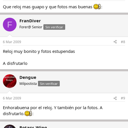
Que reloj mas guapo y que fotos mas buenas
:
FranDiver
F
Forer@ Senior
Sin verificar
6 Mar 2009
#8
Reloj muy bonito y fotos estupendas
A disfrutarlo
Dengue
Milpostista
Sin verificar
6 Mar 2009
#9
Enhorabuena por el reloj. Y también por la fotos. A
disfrutarlo.
:
Rotary_Wing