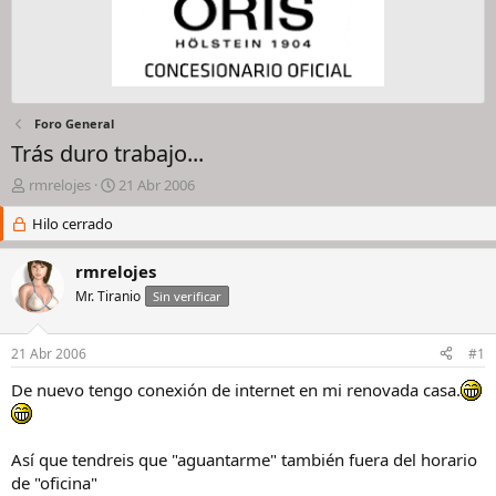
Foro General
Trás duro trabajo...
I
F
rmrelojes
21 Abr 2006
n
e
i
Hilo cerrado
c
c
h
i
a
rmrelojes
a
d
Mr. Tiranio
Sin verificar
d
e
o
i
r
n
21 Abr 2006
#1
d
i
e
c
De nuevo tengo conexión de internet en mi renovada casa.
l
i
h
o
i
Así que tendreis que "aguantarme" también fuera del horario
l
de "oficina"
o