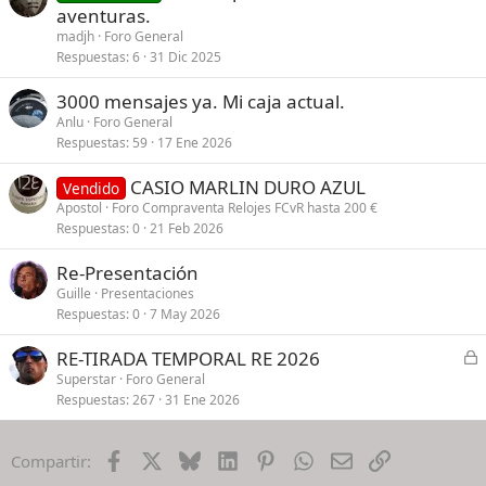
aventuras.
madjh
Foro General
Respuestas
6
31 Dic 2025
3000 mensajes ya. Mi caja actual.
Anlu
Foro General
Respuestas
59
17 Ene 2026
CASIO MARLIN DURO AZUL
Vendido
Apostol
Foro Compraventa Relojes FCvR hasta 200 €
Respuestas
0
21 Feb 2026
Re-Presentación
Guille
Presentaciones
Respuestas
0
7 May 2026
C
RE-TIRADA TEMPORAL RE 2026
e
Superstar
Foro General
Respuestas
267
31 Ene 2026
r
r
a
Facebook
X
Bluesky
LinkedIn
Pinterest
WhatsApp
Email
Enlace
Compartir:
d