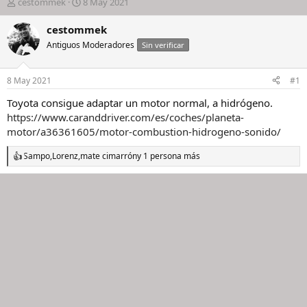
I
F
cestommek
8 May 2021
n
e
i
c
cestommek
c
h
Antiguos Moderadores
Sin verificar
i
a
a
d
d
e
8 May 2021
#1
o
i
r
n
Toyota consigue adaptar un motor normal, a hidrógeno.
d
i
https://www.caranddriver.com/es/coches/planeta-
e
c
motor/a36361605/motor-combustion-hidrogeno-sonido/
l
i
h
o
Sampo
,
Lorenz
,
mate cimarrón
y 1 persona más
R
i
e
l
a
o
c
c
i
o
n
e
s
: