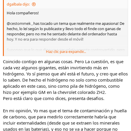
dgalbala dijo:
Hola compañeros!
@cestommek
, has tocado un tema que realmente me apasiona! De
hecho, lo leí según lo publicaste y llevo todo el finde con ganas de
responder, pero no me he sentado delante del ordenador hasta
hoy. Y no era para responder desde el móvil!
Supongo que lo que diga va a ser relativamente controvertido, pero
Haz clic para expandir...
espero poder expresarme bien
Coincido contigo en algunas cosas. Pero La cuestión, es que
Primero: la energía renovable es el futuro
cada vez algunos gigantes, están invirtiendo más en
Segundo: actualmente, seguimos dependiendo de la energía
hidrógeno. Yo sí pienso que ahí está el futuro, y creo que ellos
térmica y nuclear. Y seguirá asi mucho años! Y con mucho, más de
lo saben. De hecho el hidrógeno no solo como combustible
20 seguro.
aplicado en este caso, sino como pila de hidrógeno, como
hizo por ejemplo GM en la chevrolet colorado ZH2.
Por qué digo esto? Hay dos factores a tener en cuenta en la
generación de energía eléctrica, más alla de la potencia instalada y
Pero está claro que como dices, presenta desafios.
el consumo instantaneo: la regulación de la red, que implica regular
frecuencia y tensión. Sin estos dos parámetros, la red eléctrica es
En mi opinión, Yo mas que el tema de contaminación y huella
inviable. Y actualente, las únicas tecnologías con capacidad
de carbono, que para medirlo correctamente habría que
suficiente para mantener esos parámetros son la nuclear y los
incluir externalidades (desde que se extraen los minerales
Ciclos combinados (el carbón también pero es mucho más
usados en las baterias), y eso no se va a hacer porque no
contaminante). Esto implica que por mucha renovable que se