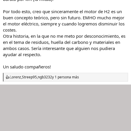
Por todo esto, creo que sinceramente el motor de H2 es un
buen concepto teórico, pero sin futuro. EMHO mucho mejor
el motor eléctrico, siempre y cuando logremos disminuir los
costes.
Otra historia, en la que no me meto por desconocimiento, es
en el tema de residuos, huella del carbono y materiales en
ambos casos. Sería interesante que alguien nos pudiera
ayudar al respecto.
Un saludo compañeros!
Lorenz
,
Streep95
,
ngb3232
y 1 persona más
R
e
a
c
c
i
o
n
e
s
: