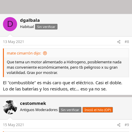
dgalbala
D
Habitual
Sin verificar
13 May 2021
#8
mate cimarrón dijo:
Que tema un motor alimentado a Hidrogeno, posiblemente nada
mas conveniente económicamente, pero tb peligroso x su gran
volatilidad. Grax por mostrar.
El "combustible" es más caro que el eléctrico. Casi el doble.
Lo de las baterías y los residuos, etc... eso ya no se.
cestommek
Antiguos Moderadores
Sin verificar
Inició el hilo (OP)
15 May 2021
#9