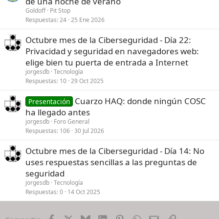
de una noche de verano
Goldoff
Pit Stop
Respuestas
24
25 Ene 2026
Octubre mes de la Ciberseguridad - Día 22:
Privacidad y seguridad en navegadores web:
elige bien tu puerta de entrada a Internet
jorgesdb
Tecnología
Respuestas
10
29 Oct 2025
Cuarzo HAQ: donde ningún COSC
Presentación
ha llegado antes
jorgesdb
Foro General
Respuestas
106
30 Jul 2026
Octubre mes de la Ciberseguridad - Día 14: No
uses respuestas sencillas a las preguntas de
seguridad
jorgesdb
Tecnología
Respuestas
0
14 Oct 2025
Facebook
X
Bluesky
LinkedIn
Pinterest
WhatsApp
Email
Enlace