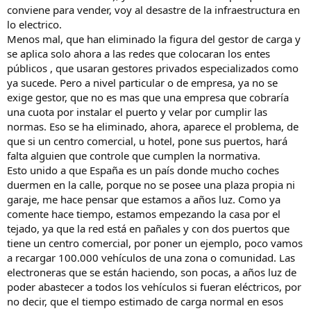
instale, no se podrá tener una producción (por ahora) 100%
conviene para vender, voy al desastre de la infraestructura en
renovable.
lo electrico.
Menos mal, que han eliminado la figura del gestor de carga y
Y esto qué tiene que ver con el hidrógeno? Muy facil. Hay dos tipos
se aplica solo ahora a las redes que colocaran los entes
de producción de hidrógeno: producir a partir de energía eléctrica
públicos , que usaran gestores privados especializados como
verde o de energía electrica convencional. Obviamente, lo ideal es el
ya sucede. Pero a nivel particular o de empresa, ya no se
verde, pero ese tipo de H2 sólo se produce en el caso de que haya
tanta generación eléctrica que "sobra". Y eso sólo se produce en
exige gestor, que no es mas que una empresa que cobraría
momento muy muy puntuales. Generar H2 a apartir de energías
una cuota por instalar el puerto y velar por cumplir las
convencionales es contaminante, por lo que no tiene sentido. Y otra
normas. Eso se ha eliminado, ahora, aparece el problema, de
consideración: el H2 se produce, como he dicho, usando energía
que si un centro comercial, u hotel, pone sus puertos, hará
eléctrica. Por lo que el rendimiento es muy malo. Es decir: usamos
falta alguien que controle que cumplen la normativa.
energía electrica para generar H2, con una eficiencia del 30%. Es
Esto unido a que España es un país donde mucho coches
mucho más eficiente usar directamente la energía electrica para
mover un coche. Y mucho más barato por km (la mitad).
duermen en la calle, porque no se posee una plaza propia ni
garaje, me hace pensar que estamos a años luz. Como ya
Por todo esto, creo que sinceramente el motor de H2 es un buen
comente hace tiempo, estamos empezando la casa por el
concepto teórico, pero sin futuro. EMHO mucho mejor el motor
tejado, ya que la red está en pañales y con dos puertos que
eléctrico, siempre y cuando logremos disminuir los costes.
tiene un centro comercial, por poner un ejemplo, poco vamos
Otra historia, en la que no me meto por desconocimiento, es en el
a recargar 100.000 vehículos de una zona o comunidad. Las
tema de residuos, huella del carbono y materiales en ambos casos.
Sería interesante que alguien nos pudiera ayudar al respecto.
electroneras que se están haciendo, son pocas, a años luz de
poder abastecer a todos los vehículos si fueran eléctricos, por
Un saludo compañeros!
no decir, que el tiempo estimado de carga normal en esos