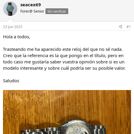
i
c
seacex69
c
h
Forer@ Senior
Sin verificar
i
a
a
d
d
e
23 Jun 2025
#1
o
i
r
n
Hola a todos,
d
i
e
c
Trasteando me ha aparecido este reloj del que no sé nada.
l
i
Creo que la referencia es la que pongo en el título, pero en
h
o
todo caso me gustaría saber vuestra opinión sobre si es un
i
modelo interesante y sobre cuál podría ser su posible valor.
l
o
Saludos