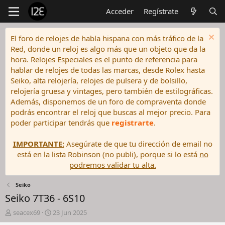
Acceder
Regístrate
El foro de relojes de habla hispana con más tráfico de la
Red, donde un reloj es algo más que un objeto que da la
hora. Relojes Especiales es el punto de referencia para
hablar de relojes de todas las marcas, desde Rolex hasta
Seiko, alta relojería, relojes de pulsera y de bolsillo,
relojería gruesa y vintages, pero también de estilográficas.
Además, disponemos de un foro de compraventa donde
podrás encontrar el reloj que buscas al mejor precio. Para
poder participar tendrás que
registrarte
.
IMPORTANTE:
Asegúrate de que tu dirección de email no
está en la lista Robinson (no publi), porque si lo está
no
podremos validar tu alta.
Seiko
Seiko 7T36 - 6S10
I
F
seacex69
23 Jun 2025
n
e