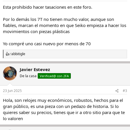
Esta prohibido hacer tasaciones en este foro.
Por lo demás los 7T no tienen mucho valor, aunque son
fiables, marcan el momento en que Seiko empieza a hacer los
movimientos con piezas plásticas
Yo compré uno casi nuevo por menos de 70
rabbitigle
R
e
a
Javier Estevez
c
c
De la casa
Verificad@ con 2FA
i
o
n
23 Jun 2025
#3
e
s
Hola, son relojes muy económicos, robustos, hechos para el
:
gran público, es una pieza con un pedazo de historia. Si lo
quieres saber su precios, tienes que ir a otro sitio para que te
lo valoren