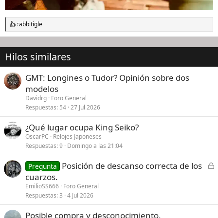
rabbitigle
R
e
a
c
Hilos similares
c
i
o
GMT: Longines o Tudor? Opinión sobre dos
n
modelos
e
s
Davidrg
Foro General
:
Respuestas
54
27 Jul 2026
¿Qué lugar ocupa King Seiko?
OscarPC
Relojes Japoneses
Respuestas
9
Domingo a las 21:04
C
Posición de descanso correcta de los
Pregunta
e
cuarzos.
r
EmilioSS666
Foro General
r
Respuestas
3
4 Jul 2026
a
Posible compra y desconocimiento.
d