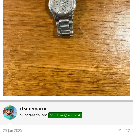
itsmemario
SuperMario, bro
Verificad@ con 2FA
23 Jun 2025
#2