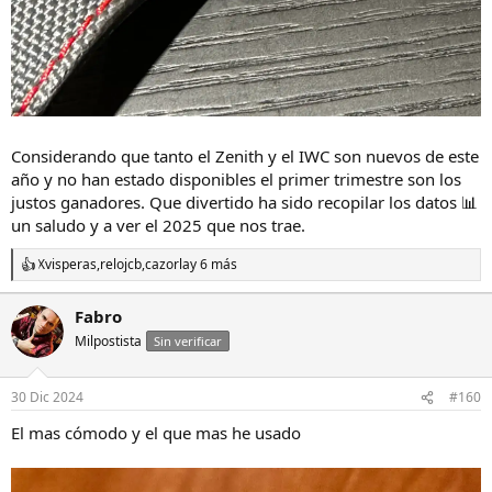
Considerando que tanto el Zenith y el IWC son nuevos de este
año y no han estado disponibles el primer trimestre son los
justos ganadores. Que divertido ha sido recopilar los datos 📊
un saludo y a ver el 2025 que nos trae.
Xvisperas
,
relojcb
,
cazorla
y 6 más
R
e
a
Fabro
c
Milpostista
c
Sin verificar
i
o
n
30 Dic 2024
#160
e
s
El mas cómodo y el que mas he usado
: