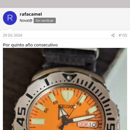
rafacamel
R
Novat@
Sin verificar
29 Dic 2024
#155
Por quinto año consecutivo