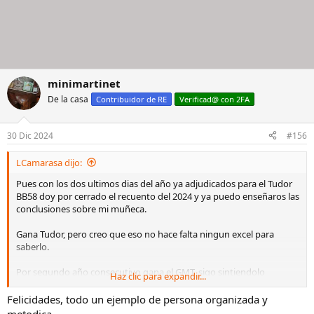
minimartinet
De la casa
Contribuidor de RE
Verificad@ con 2FA
30 Dic 2024
#156
LCamarasa dijo:
Pues con los dos ultimos dias del año ya adjudicados para el Tudor
BB58 doy por cerrado el recuento del 2024 y ya puedo enseñaros las
conclusiones sobre mi muñeca.
Gana Tudor, pero creo que eso no hace falta ningun excel para
saberlo.
Por segundo año consecutivo gana el GMT, sigo sintiendolo
Haz clic para expandir...
pesado, sobretodo cuando no lo llevo con el jubilee, pero es que
tiene un dia al que no me puedo resistir. Si sacasen esta
Felicidades, todo un ejemplo de persona organizada y
configuración en las medidas del nuevo de este año seria un