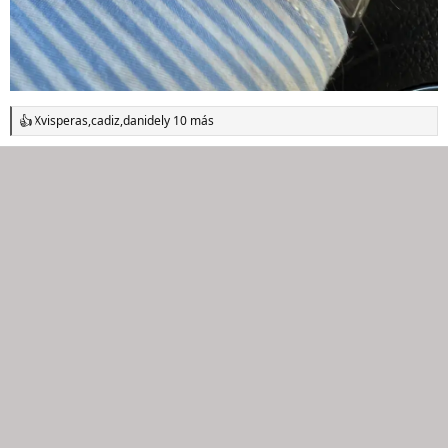
Xvisperas
,
cadiz
,
danidel
y 10 más
R
e
a
c
c
i
o
n
e
s
: