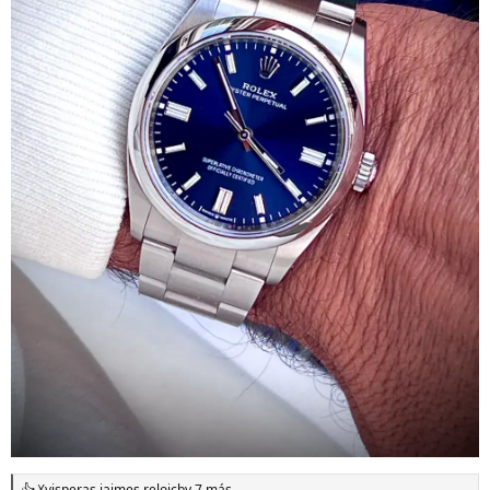
Xvisperas
,
jaimes
,
relojcb
y 7 más