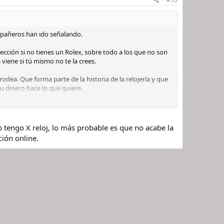
mpañeros han ido señalando.
lección si no tienes un Rolex, sobre todo a los que no son
 viene si tú mismo no te la crees.
dea. Que forma parte de la historia de la relojería y que
su dinero hace lo que quiere.
 embargo, en este momento barajo muchos modelos y
o tengo X reloj, lo más probable es que no acabe la
ción online.