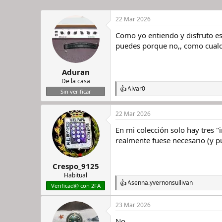
22 Mar 2026
Como yo entiendo y disfruto est
puedes porque no,, como cualq
Aduran
De la casa
Alvar0
R
Sin verificar
e
a
22 Mar 2026
c
c
En mi colección solo hay tres "
i
o
realmente fuese necesario (y p
n
e
s
Crespo_9125
:
Habitual
Asenna.
y
vernonsullivan
R
Verificad@ con 2FA
e
a
23 Mar 2026
c
c
No.