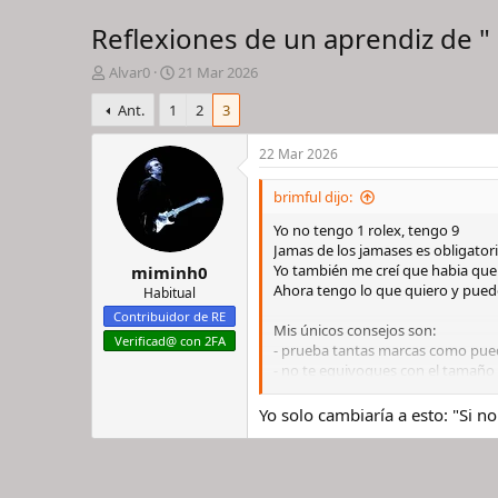
Reflexiones de un aprendiz de " 
I
F
Alvar0
21 Mar 2026
n
e
Ant.
1
2
3
i
c
c
h
i
a
22 Mar 2026
a
d
d
e
brimful dijo:
o
i
Yo no tengo 1 rolex, tengo 9
r
n
Jamas de los jamases es obligator
d
i
Yo también me creí que habia que
miminh0
e
c
Ahora tengo lo que quiero y pued
l
i
Habitual
h
o
Contribuidor de RE
Mis únicos consejos son:
i
Verificad@ con 2FA
- prueba tantas marcas como pue
l
- no te equivoques con el tamaño
o
- compra lo más barato que pued
- vende cuanto antes si no hay “
Yo solo cambiaría a esto: "Si 
- no compres homenajes, sólo lleva