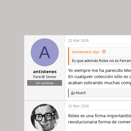
22 Mar 2026
A
itsmemario dijo:
Es que además Rolex no es Ferrari
Yo siempre me ha parecido M
antistenes
En cualquier colección sólo es 
Forer@ Senior
acaban sobrando muchas comp
Sin verificar
Alvar0
R
e
a
22 Mar 2026
c
c
Rolex es una firma importantísim
i
revolucionaria forma de comerc
o
n