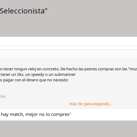
Seleccionista"
io tener ningun reloj en concreto. De hecho las peores compras son las “mus
 tener un Skx, un speedy o un submariner
o pagar con el dinero que no necesito
das
Haz clic para expandir...
as
match” inmediato
no hay match, mejor no lo compres"
n a la frustración