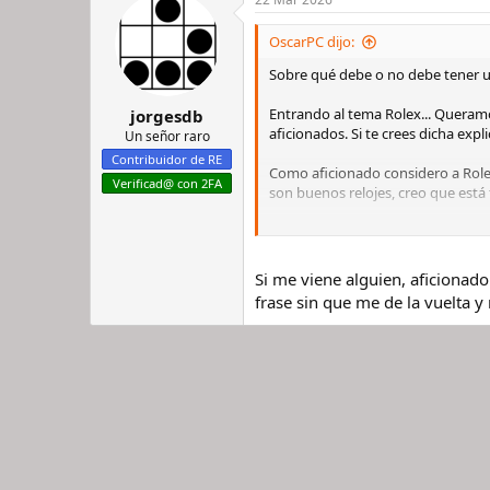
c
c
i
OscarPC dijo:
o
n
Sobre qué debe o no debe tener u
e
s
Entrando al tema Rolex... Queramos
jorgesdb
:
aficionados. Si te crees dicha expl
Un señor raro
Contribuidor de RE
Como aficionado considero a Rolex 
Verificad@ con 2FA
son buenos relojes, creo que está 
En consecuencia, no tengo en mi 
marcas antes que cualquier Rolex 
Si me viene alguien, aficionado
frase sin que me de la vuelta y