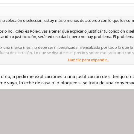
na colección o selección, estoy más o menos de acuerdo con lo que los co
 o no, Rolex es Rolex, vas a tener que explicar o justificar tu colección o se
icación o justificación, será tedioso darla, pero no hay problema. El problema
una marca más, no debe ser ni penalizada ni ensalzada por todo lo que la ro
fuera de discusión. Lo que se discute es el precio y sobre eso cada uno con 
Haz clic para expandir...
selección ningún Rolex, pero no tendría ningún problema en tenerlo. Sin
y no paso por tenerlo por decir que lo tengo.
 o no, a pedirme explicaciones o una justificación de si tengo o n
 me vaya, lo eche de casa o lo bloquee si se trata de una conversa