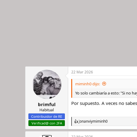
22 Mar 2026
miminh0 dijo:
Yo solo cambiaría a esto: "Si no 
Por supuesto. A veces no sabes
brimful
Habitual
Contribuidor de RE
Jonanvi
y
miminh0
R
Verificad@ con 2FA
e
a
22 Mar 2026