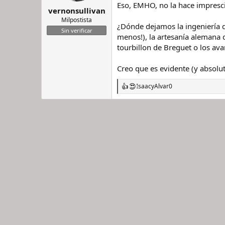
e
Eso, EMHO, no la hace impresci
vernonsullivan
s
:
Milpostista
¿Dónde dejamos la ingeniería de
Sin verificar
menos!), la artesanía alemana d
tourbillon de Breguet o los ava
Creo que es evidente (y absolu
Isaac
y
Alvar0
R
e
a
c
c
i
o
n
e
s
: