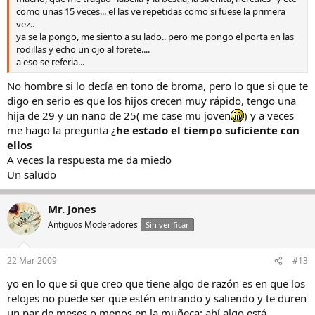
como unas 15 veces... el las ve repetidas como si fuese la primera
vez..
ya se la pongo, me siento a su lado.. pero me pongo el porta en las
rodillas y echo un ojo al forete....
a eso se referia...
No hombre si lo decía en tono de broma, pero lo que si que te
digo en serio es que los hijos crecen muy rápido, tengo una
hija de 29 y un nano de 25( me case mu joven
) y a veces
me hago la pregunta ¿
he estado el tiempo suficiente con
ellos
A veces la respuesta me da miedo
Un saludo
Mr. Jones
Antiguos Moderadores
Sin verificar
22 Mar 2009
#13
yo en lo que si que creo que tiene algo de razón es en que los
relojes no puede ser que estén entrando y saliendo y te duren
un par de meses o menos en la muñeca: ahí algo está