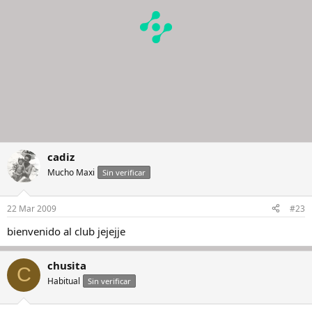
cadiz
Mucho Maxi
Sin verificar
22 Mar 2009
#23
bienvenido al club jejejje
chusita
C
Habitual
Sin verificar