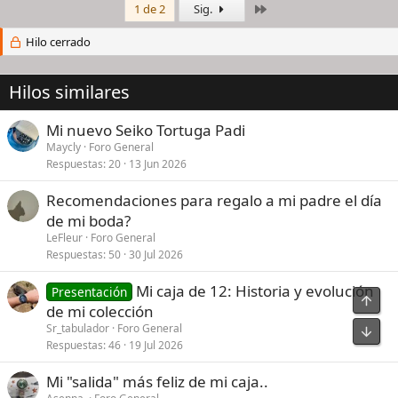
Último
1 de 2
Sig.
Hilo cerrado
Hilos similares
Mi nuevo Seiko Tortuga Padi
Maycly
Foro General
Respuestas
20
13 Jun 2026
Recomendaciones para regalo a mi padre el día
de mi boda?
LeFleur
Foro General
Respuestas
50
30 Jul 2026
Mi caja de 12: Historia y evolución
Presentación
Arrib
de mi colección
Sr_tabulador
Foro General
Pie
Respuestas
46
19 Jul 2026
Mi "salida" más feliz de mi caja..