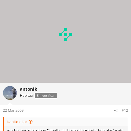
antonik
Habitual
Sin verificar
22 Mar 2009
#12
izanito dijo:
macho, que me tragao "labella y la bestia, la sirenita, hercules" y etc