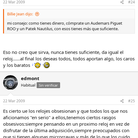
22 Mar 2009
#24
Billie Jean dijo:
mi consejo: como tienes dinero, cómprate un Audemars Piguet
ROO y un Patek Nautilus, con esos tienes más que suficiente.
Eso no creo que sirva, nunca tienes suficiente, da igual el
reloj......al final los deseas todos, todos aportan algo, los caros
y los baratos
edmont
Habitual
Sin verificar
22 Mar 2009
#25
Es cierto ue los relojes obsesionan y que todos los que nos
aficionamos "en serio" a ellos,tenemos ciertos rasgos
obsesivos:siempre pensando en un proximo reloj en vez de
disfrutar de la última adquisición,siempre preocupados con
que si tienen algunas microrrayas y más de lo que los cuido