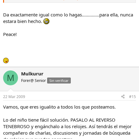
obsesionado que a veces ni me doy cuenta y paso mas tiempo
mirando los relojs que viendo peliculas con mi hijo.
Da exactamente igual como lo hagas..............para ella, nunca
dictado y copiado literalmente (relatado por ella en primera
estara bien hecho.
persona)
Peace!
Mulkurur
M
Forer@ Senior
Sin verificar
22 Mar 2009
#15
Vamos, que eres igualito a todos los que posteamos.
Lo del niño tiene fácil solución. PASALO AL REVERSO
TENEBROSO y engánchalo a los relojes. Así tendrás el mejor
compañero de charlas, discusiones y jornadas de búsqueda