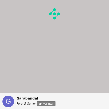
Garabandal
G
Forer@ Senior
Sin verificar