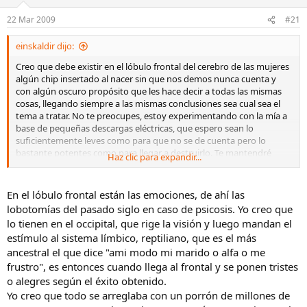
22 Mar 2009
#21
einskaldir dijo:
Creo que debe existir en el lóbulo frontal del cerebro de las mujeres
algún chip insertado al nacer sin que nos demos nunca cuenta y
con algún oscuro propósito que les hace decir a todas las mismas
cosas, llegando siempre a las mismas conclusiones sea cual sea el
tema a tratar. No te preocupes, estoy experimentando con la mía a
base de pequeñas descargas eléctricas, que espero sean lo
suficientemente leves como para que no se de cuenta pero lo
bastante potentes como para llegar a destruirlo. Te mantendré
Haz clic para expandir...
informado
En el lóbulo frontal están las emociones, de ahí las
lobotomías del pasado siglo en caso de psicosis. Yo creo que
lo tienen en el occipital, que rige la visión y luego mandan el
estímulo al sistema límbico, reptiliano, que es el más
ancestral el que dice "ami modo mi marido o alfa o me
frustro", es entonces cuando llega al frontal y se ponen tristes
o alegres según el éxito obtenido.
Yo creo que todo se arreglaba con un porrón de millones de