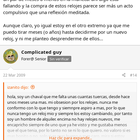
fallando y la compra de estos relojes parece ser más un acto
compulsivo que una reflexión meditada.
Aunque claro, yo igual estoy en el otro extremo ya que me
puedo tirar meses (o años) hasta decidirme por un nuevo
reloj, y ni me planteo desprenderme de ellos...
Complicated guy
Forer@ Senior
Sin verificar
22 Mar 2009
#14
izanito dijo:
hola, soy un chaval que me falta unas cuantas tuercas, desde hace
unos meses una mas. mi obsesion por los relojes. nunca me
conformo con lo que tengo y siemnpre aspiro a mas, por lo que
nunca tengo un reloj mio y siempre los estoy cambiando, por tanto
soy un hombre de alquiler. encima no hay relojes nuevos, me
encapricho siempre de uno que ya he visto y me gustaba menos
que el que tenia, por lo tanto no se ni lo que quiero. no valoro si es
mas bonito o no, solo si es mas bueno o mas caro. mira si estoy
Haz clic para expandir...