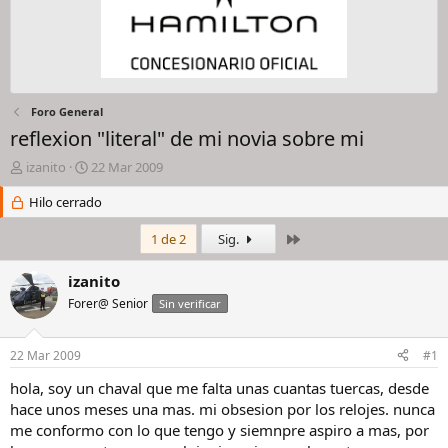
Foro General
reflexion "literal" de mi novia sobre mi
I
F
izanito
22 Mar 2009
n
e
i
Hilo cerrado
c
c
h
i
a
Último
1 de 2
Sig.
a
d
d
e
izanito
o
i
Forer@ Senior
Sin verificar
r
n
d
i
e
c
22 Mar 2009
#1
l
i
h
o
hola, soy un chaval que me falta unas cuantas tuercas, desde
i
hace unos meses una mas. mi obsesion por los relojes. nunca
l
me conformo con lo que tengo y siemnpre aspiro a mas, por
o