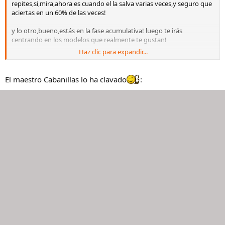
repites,si,mira,ahora es cuando el la salva varias veces,y seguro que
aciertas en un 60% de las veces!
y lo otro,bueno,estás en la fase acumulativa! luego te irás
centrando en los modelos que realmente te gustan!
Haz clic para expandir...
el problema es que pueden ser de 2 a 10,o muchísimos!
pero bueno,peor es irse de "samaritanas del amor" o darse a la
El maestro Cabanillas lo ha clavado
:
bebida o participar como publico en programas del corazón,sin ir
más lejos!