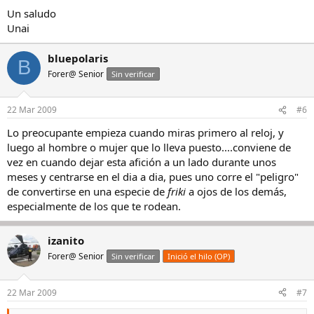
Un saludo
Unai
bluepolaris
B
Forer@ Senior
Sin verificar
22 Mar 2009
#6
Lo preocupante empieza cuando miras primero al reloj, y
luego al hombre o mujer que lo lleva puesto....conviene de
vez en cuando dejar esta afición a un lado durante unos
meses y centrarse en el dia a dia, pues uno corre el "peligro"
de convertirse en una especie de
friki
a ojos de los demás,
especialmente de los que te rodean.
izanito
Forer@ Senior
Sin verificar
Inició el hilo (OP)
22 Mar 2009
#7