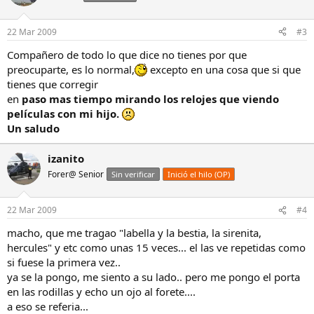
22 Mar 2009
#3
Compañero de todo lo que dice no tienes por que
preocuparte, es lo normal,
excepto en una cosa que si que
tienes que corregir
en
paso mas tiempo mirando los relojes que viendo
películas con mi hijo.
Un saludo
izanito
Forer@ Senior
Sin verificar
Inició el hilo (OP)
22 Mar 2009
#4
macho, que me tragao "labella y la bestia, la sirenita,
hercules" y etc como unas 15 veces... el las ve repetidas como
si fuese la primera vez..
ya se la pongo, me siento a su lado.. pero me pongo el porta
en las rodillas y echo un ojo al forete....
a eso se referia...