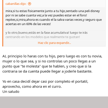
cabanillas dijo:
mira,si tu estas fisicamente junto a tu hijo,sentado una peli disney
por ni se sabe cuanta vez,a la vez puedes estar en el foro!
repites,si,mira,ahora es cuando el la salva varias veces,y seguro que
aciertas en un 60% de las veces!
y lo otro,bueno,estás en la fase acumulativa! luego te irás
centrando en los modelos que realmente te gustan!
Haz clic para expandir...
el problema es que pueden ser de 2 a 10,o muchísimos!
pero bueno,peor es irse de "samaritanas del amor" o darse a la
AL principio lo haras con tu hijo, pero luego es con tu novia,
bebida o participar como publico en programas del corazón,sin ir
mujer o lo que sea, y si no controlas un poco llegas a un
más lejos!
punto que "te molesta" que te hablen, y creo que si la
contraria se da cuenta puede llegar a joderle bastante.
Yo en casa decidí dejar casi por completo el portatil,
aprovecho, como ahora en el curro.
Un saludo