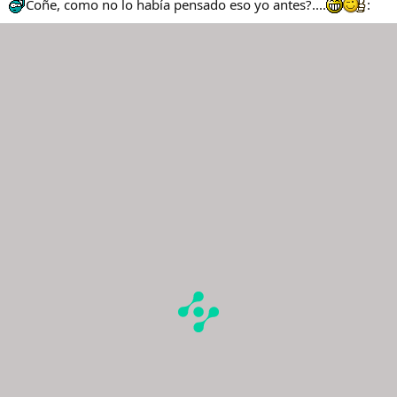
Coñe, como no lo había pensado eso yo antes?....
: