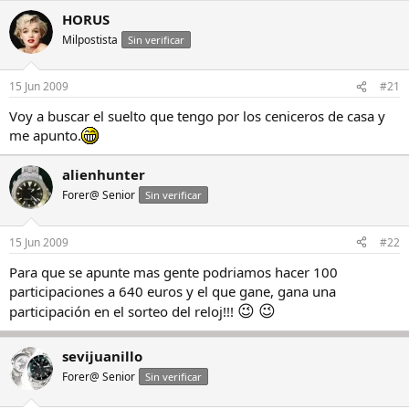
HORUS
Milpostista
Sin verificar
15 Jun 2009
#21
Voy a buscar el suelto que tengo por los ceniceros de casa y
me apunto.
alienhunter
Forer@ Senior
Sin verificar
15 Jun 2009
#22
Para que se apunte mas gente podriamos hacer 100
participaciones a 640 euros y el que gane, gana una
😉
😉
participación en el sorteo del reloj!!!
sevijuanillo
Forer@ Senior
Sin verificar