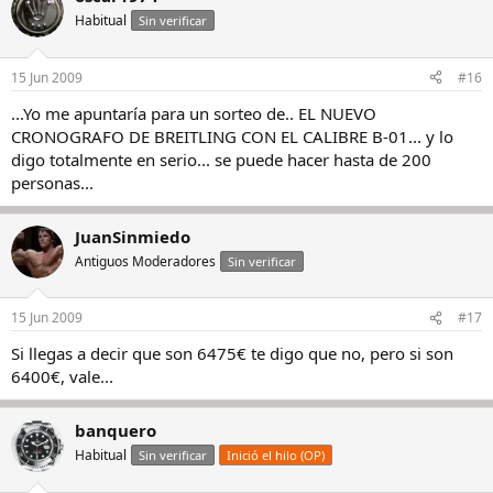
Habitual
Sin verificar
15 Jun 2009
#16
...Yo me apuntaría para un sorteo de.. EL NUEVO
CRONOGRAFO DE BREITLING CON EL CALIBRE B-01... y lo
digo totalmente en serio... se puede hacer hasta de 200
personas...
JuanSinmiedo
Antiguos Moderadores
Sin verificar
15 Jun 2009
#17
Si llegas a decir que son 6475€ te digo que no, pero si son
6400€, vale...
banquero
Habitual
Sin verificar
Inició el hilo (OP)