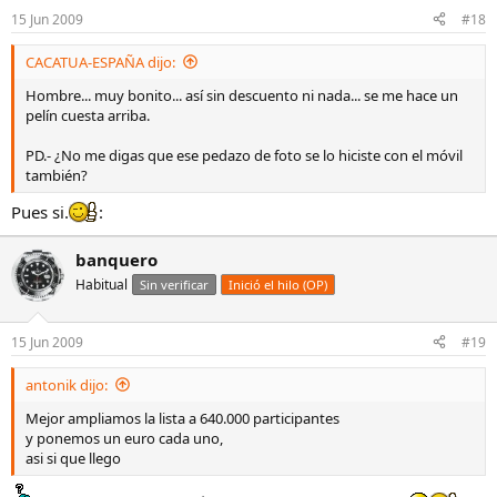
15 Jun 2009
#18
CACATUA-ESPAÑA dijo:
Hombre... muy bonito... así sin descuento ni nada... se me hace un
pelín cuesta arriba.
PD.- ¿No me digas que ese pedazo de foto se lo hiciste con el móvil
también?
Pues si.
:
banquero
Habitual
Sin verificar
Inició el hilo (OP)
15 Jun 2009
#19
antonik dijo:
Mejor ampliamos la lista a 640.000 participantes
y ponemos un euro cada uno,
asi si que llego