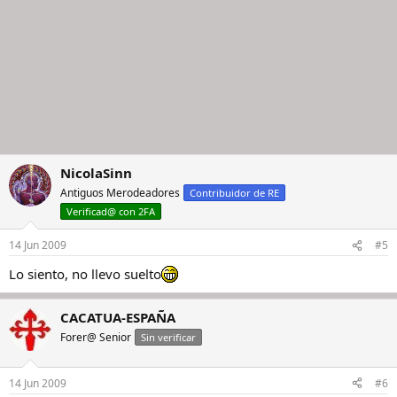
NicolaSinn
Antiguos Merodeadores
Contribuidor de RE
Verificad@ con 2FA
14 Jun 2009
#5
Lo siento, no llevo suelto
CACATUA-ESPAÑA
Forer@ Senior
Sin verificar
14 Jun 2009
#6