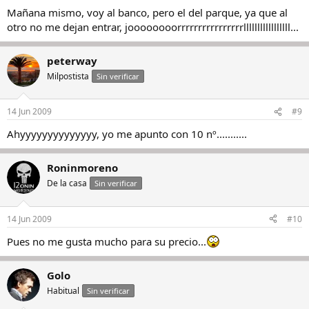
Mañana mismo, voy al banco, pero el del parque, ya que al
otro no me dejan entrar, joooooooorrrrrrrrrrrrrrrrlllllllllllllllll...
peterway
Milpostista
Sin verificar
14 Jun 2009
#9
Ahyyyyyyyyyyyyyy, yo me apunto con 10 nº...........
Roninmoreno
De la casa
Sin verificar
14 Jun 2009
#10
Pues no me gusta mucho para su precio...
Golo
Habitual
Sin verificar