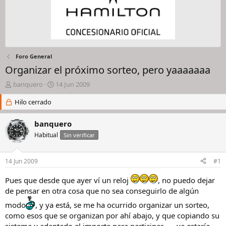
Foro General
Organizar el próximo sorteo, pero yaaaaaaa
I
F
banquero
14 Jun 2009
n
e
i
Hilo cerrado
c
c
h
i
a
banquero
a
d
Habitual
Sin verificar
d
e
o
i
r
n
14 Jun 2009
#1
d
i
e
c
Pues que desde que ayer ví un reloj
, no puedo dejar
l
i
de pensar en otra cosa que no sea conseguirlo de algún
h
o
i
modo
, y ya está, se me ha ocurrido organizar un sorteo,
l
como esos que se organizan por ahí abajo, y que copiando su
o
sistema y adaptado el importe para participar.......ya estaría