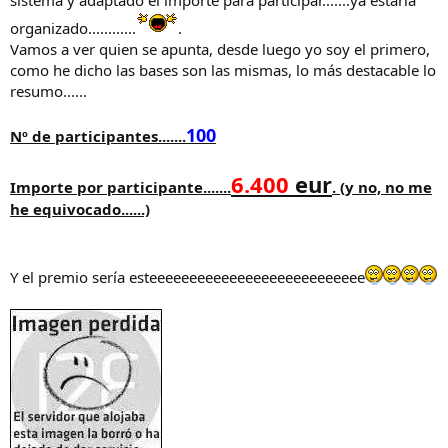
organizado............
.
Vamos a ver quien se apunta, desde luego yo soy el primero,
como he dicho las bases son las mismas, lo más destacable lo
resumo......
100
Nº de participantes.......
6.400
eur
Importe por participante.......
. (y no, no me
he equivocado......)
Y el premio sería esteeeeeeeeeeeeeeeeeeeeeeeeeee