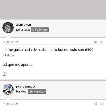
atmorte
De la casa
Sin verificar
14 Jun 2009
#2
no me gusta nada de nada... pero bueno, solo son 6400
lerus....
así que me apunto
😛
javicampo
Habitual
Sin verificar
14 Jun 2009
#3