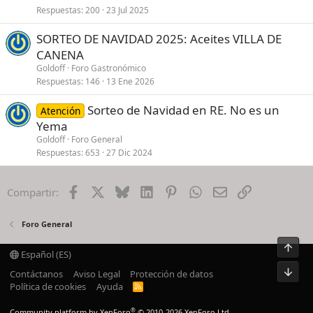
Respuestas
200
23 Jul 2025
SORTEO DE NAVIDAD 2025: Aceites VILLA DE
CANENA
Goldoff
Foro Gastronómico
Respuestas
146
13 Ene 2026
Sorteo de Navidad en RE. No es un
Atención
Yema
Goldoff
Foro General
Respuestas
653
27 Dic 2024
Facebook
X
Bluesky
LinkedIn
Pinterest
WhatsApp
Email
Enlace
Compartir:
Foro General
Arrib
Español (ES)
Pie
Contáctanos
Aviso Legal
Protección de datos
Política de cookies
Ayuda
R
S
S
®
Community platform by XenForo
© 2010-2026 XenForo Ltd.