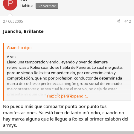
P
Habitual
Sin verificar
27 Oct 2005
#12
Juancho, Brillante
Guancho dijo:
A ver.
Llevo una temporado viendo, leyendo y oyendo siempre
referencias a Rolex cuando se habla de Panerai. Lo cual me gusta,
porque siendo Rolexista empedernido, por convencimiento y
comprobación, que no por profesión, conductor de determinada
marca de coches o pertenecia a ningún grupo social deteminado,
me contenta ver que sea cual fuere el motivo, no deja de estar
presente mi querida marca de relojes.
Haz clic para expandir...
Estoy aburrido de oir críticas a la marca ( en el 99% de la veces de
gente que no ha tenido uno en su vida, lo cual me parece no menos
No puedo más que compartir punto por punto tus
que chistoso) siempre basadas en lo mismo, sin ningún otro
manifestaciones. Ya está bien de tanto infundio, cuando no
argumento que siempre los mismos, basados en la gente que los
hay marca alguna que le llegue a Rolex al primer eslabón del
llleva y cuando oigo a alguien que técnicamente está capacitado o
armys.
parece estarlo, sus argumentos me aburren de igual manera por
muy titulado que esté, ya que sigo sin sacar nada en claro de sus