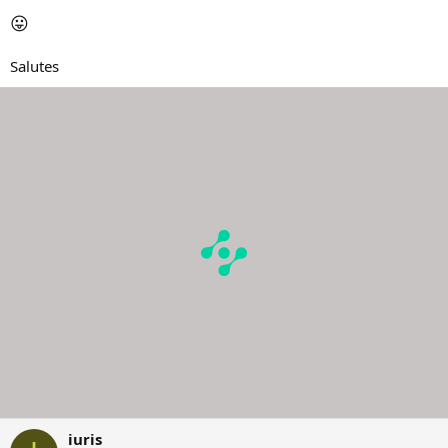
😛
Salutes
iuris