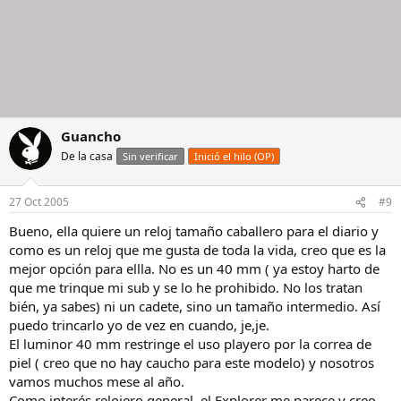
Guancho
De la casa
Sin verificar
Inició el hilo (OP)
27 Oct 2005
#9
Bueno, ella quiere un reloj tamaño caballero para el diario y
como es un reloj que me gusta de toda la vida, creo que es la
mejor opción para ellla. No es un 40 mm ( ya estoy harto de
que me trinque mi sub y se lo he prohibido. No los tratan
bién, ya sabes) ni un cadete, sino un tamaño intermedio. Así
puedo trincarlo yo de vez en cuando, je,je.
El luminor 40 mm restringe el uso playero por la correa de
piel ( creo que no hay caucho para este modelo) y nosotros
vamos muchos mese al año.
Como interés relojero general, el Explorer me parece y creo