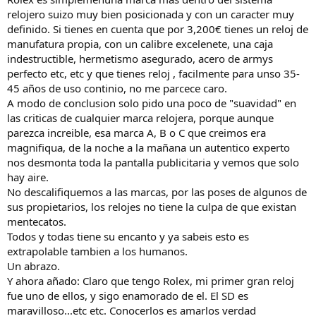
relojero suizo muy bien posicionada y con un caracter muy
definido. Si tienes en cuenta que por 3,200€ tienes un reloj de
manufatura propia, con un calibre excelenete, una caja
indestructible, hermetismo asegurado, acero de armys
perfecto etc, etc y que tienes reloj , facilmente para unso 35-
45 años de uso continio, no me parcece caro.
A modo de conclusion solo pido una poco de "suavidad" en
las criticas de cualquier marca relojera, porque aunque
parezca increible, esa marca A, B o C que creimos era
magnifiqua, de la noche a la mañana un autentico experto
nos desmonta toda la pantalla publicitaria y vemos que solo
hay aire.
No descalifiquemos a las marcas, por las poses de algunos de
sus propietarios, los relojes no tiene la culpa de que existan
mentecatos.
Todos y todas tiene su encanto y ya sabeis esto es
extrapolable tambien a los humanos.
Un abrazo.
Y ahora añado: Claro que tengo Rolex, mi primer gran reloj
fue uno de ellos, y sigo enamorado de el. El SD es
maravilloso...etc etc. Conocerlos es amarlos verdad