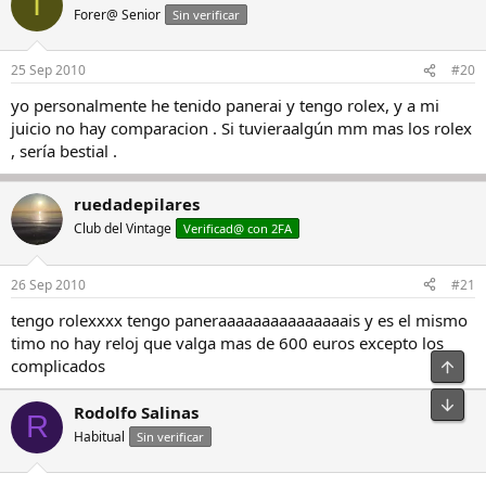
I
Forer@ Senior
Sin verificar
25 Sep 2010
#20
yo personalmente he tenido panerai y tengo rolex, y a mi
juicio no hay comparacion . Si tuvieraalgún mm mas los rolex
, sería bestial .
ruedadepilares
Club del Vintage
Verificad@ con 2FA
26 Sep 2010
#21
tengo rolexxxx tengo paneraaaaaaaaaaaaaaais y es el mismo
timo no hay reloj que valga mas de 600 euros excepto los
complicados
Arrib
Pie
Rodolfo Salinas
R
Habitual
Sin verificar