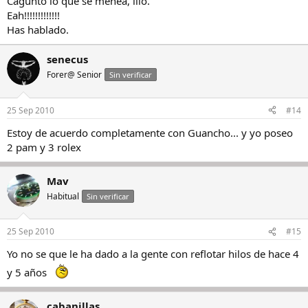
Caguntó lo que se menea, illo.
Eah!!!!!!!!!!!!!
Has hablado.
senecus
Forer@ Senior
Sin verificar
25 Sep 2010
#14
Estoy de acuerdo completamente con Guancho... y yo poseo
2 pam y 3 rolex
Mav
Habitual
Sin verificar
25 Sep 2010
#15
Yo no se que le ha dado a la gente con reflotar hilos de hace 4
y 5 años
cabanillas