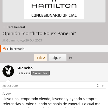
Foro General
Opinión "conflicto Rolex-Panerai"
I
F
Guancho
26 Oct 2005
n
e
i
Hilo cerrado
c
c
h
i
a
Último
1 de 2
Sig.
a
d
d
e
Guancho
o
i
De la casa
Sin verificar
r
n
d
i
e
c
26 Oct 2005
#1
l
i
h
o
A ver.
i
Llevo una temporado viendo, leyendo y oyendo siempre
l
referencias a Rolex cuando se habla de Panerai. Lo cual me
o