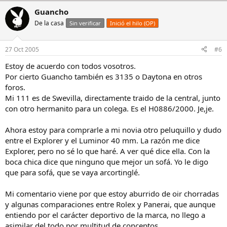
Guancho
De la casa
Sin verificar
Inició el hilo (OP)
27 Oct 2005
#6
Estoy de acuerdo con todos vosotros.
Por cierto Guancho también es 3135 o Daytona en otros
foros.
Mi 111 es de Swevilla, directamente traido de la central, junto
con otro hermanito para un colega. Es el H0886/2000. Je,je.
Ahora estoy para comprarle a mi novia otro peluquillo y dudo
entre el Explorer y el Luminor 40 mm. La razón me dice
Explorer, pero no sé lo que haré. A ver qué dice ella. Con la
boca chica dice que ninguno que mejor un sofá. Yo le digo
que para sofá, que se vaya arcortinglé.
Mi comentario viene por que estoy aburrido de oir chorradas
y algunas comparaciones entre Rolex y Panerai, que aunque
entiendo por el carácter deportivo de la marca, no llego a
asimilar del todo por multitud de conceptos.