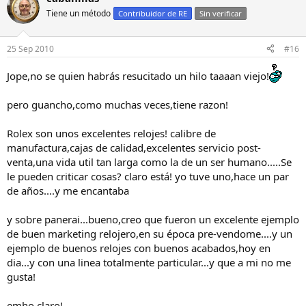
Tiene un método
Contribuidor de RE
Sin verificar
25 Sep 2010
#16
Jope,no se quien habrás resucitado un hilo taaaan viejo!
pero guancho,como muchas veces,tiene razon!
Rolex son unos excelentes relojes! calibre de
manufactura,cajas de calidad,excelentes servicio post-
venta,una vida util tan larga como la de un ser humano.....Se
le pueden criticar cosas? claro está! yo tuve uno,hace un par
de años....y me encantaba
y sobre panerai...bueno,creo que fueron un excelente ejemplo
de buen marketing relojero,en su época pre-vendome....y un
ejemplo de buenos relojes con buenos acabados,hoy en
dia...y con una linea totalmente particular...y que a mi no me
gusta!
emho,claro!