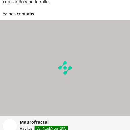
con cariño y no lo ralle.
Ya nos contarás.
Maurofractal
Habitual
Verificad@ con 2FA