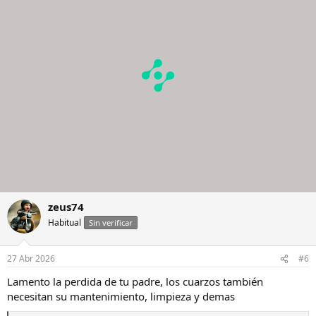
i
o
n
e
s
:
zeus74
Habitual
Sin verificar
27 Abr 2026
#6
Lamento la perdida de tu padre, los cuarzos también
necesitan su mantenimiento, limpieza y demas