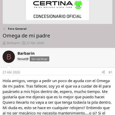
Foro General
Omega de mi padre
I
F
Barbarin
27 Abr 2026
n
e
i
c
Barbarin
B
c
h
Novat@
Sin verificar
i
a
a
d
d
e
27 Abr 2026
#1
o
i
r
n
Hola amigos, vengo a pedir un poco de ayuda con el Omega
d
i
de mi padre. Tras fallecer, soy yo el que va a cuidar de él para
e
c
pasárselo a mis hijos dentro de, espero, mucho tiempo. Me
l
i
gustaría que me dijerais que es lo mejor que puedo hacer.
h
o
Quiero llevarlo no vaya a ser que tenga todavía la pila dentro.
i
Mi duda es, esto se hace en cualquier relojero? Entiendo que
l
o
al no ser mecánico no necesita mantenimiento….o si? Si el