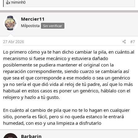
miminh0
R
e
a
Mercier11
c
c
Milpostista
Sin verificar
i
o
n
27 Abr 2026
#7
e
s
Lo primero cómo ya te han dicho cambiar la pila, en cuánto.al
:
mecanismo si fuese mecánico y estuviera dañado
posiblemente se pudiera mantener el original con la
reparación correspondiente, siendo cuarzo se cambiaría así
que sea el que corresponde a ese modelo o sea un genérico
ya no sería el que dió vida al reloj de tú padre, así que lo más
habitual en estos casos es poner un genérico, háblalo con el
relojero y hazlo a tú gusto.
En cuánto al cambio de pila que no te lo hagan en cualquier
sitio, ponerla es fácil, pero si no queda estanco le entrará
humedad, con eso y una limpieza a disfrutarlo
Barbarin