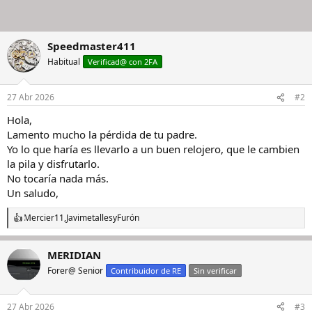
Speedmaster411
Habitual
Verificad@ con 2FA
27 Abr 2026
#2
Hola,
Lamento mucho la pérdida de tu padre.
Yo lo que haría es llevarlo a un buen relojero, que le cambien
la pila y disfrutarlo.
No tocaría nada más.
Un saludo,
Mercier11
,
Javimetalles
y
Furón
R
e
a
MERIDIAN
c
c
Forer@ Senior
Contribuidor de RE
Sin verificar
i
o
n
27 Abr 2026
#3
e