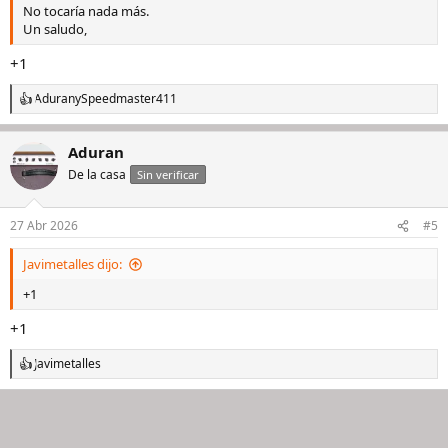
No tocaría nada más.
Un saludo,
+1
Aduran
y
Speedmaster411
R
e
a
Aduran
c
c
De la casa
Sin verificar
i
o
n
27 Abr 2026
#5
e
s
Javimetalles dijo:
:
+1
+1
Javimetalles
R
e
a
c
c