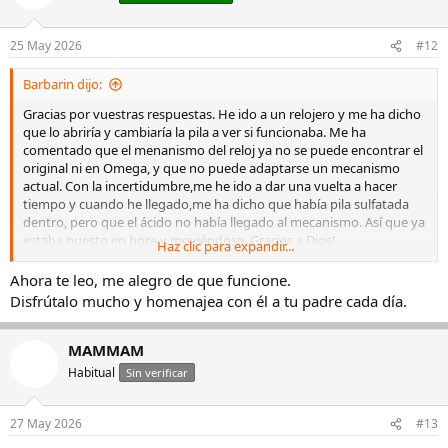
25 May 2026
#12
Barbarin dijo:
Gracias por vuestras respuestas. He ido a un relojero y me ha dicho
que lo abriría y cambiaría la pila a ver si funcionaba. Me ha
comentado que el menanismo del reloj ya no se puede encontrar el
original ni en Omega, y que no puede adaptarse un mecanismo
actual. Con la incertidumbre,me he ido a dar una vuelta a hacer
tiempo y cuando he llegado,me ha dicho que había pila sulfatada
dentro, pero que el ácido no había llegado al mecanismo. Así que ya
estaba puesto en hora y moviéndose. Gracias a Dios!
Haz clic para expandir...
Luego he ido a una joyería artesanal en la que me han dicho que no
hay problema en hacerle una cadena de oro para el cierre de
Ahora te leo, me alegro de que funcione.
seguridad, pero como tienen que soldarla, debía dejar el reloj unas
Disfrútalo mucho y homenajea con él a tu padre cada día.
semanas. Como de momento no me corre prisa le he dicho que ya
más adelante.
De momento está vivo, que es lo que quería.
MAMMAM
Luego mw he probado un moonphase, pero eso ya es otra
Habitual
Sin verificar
historia…..
27 May 2026
#13