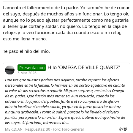
s
Lamento el fallecimiento de tu padre. Yo también he de cuidar
:
del suyo, después de muchos años sin funcionar. Lo tengo ok,
aunque no lo puedo ajustar perfectamente como me gustaría
al tener que cortar y soldar, no quiero. Lo tengo en la caja de
relojes y lo veo funcionar cada dia cuando escojo mi reloj,
esto me llena mucho.
Te paso el hilo del mío.
Hilo 'OMEGA DE VILLE QUARTZ'
Presentación
5 Mar 2026
Una vez que nuestos padres nos dejaron, tocaba repartir los efectos
personales entre la familia, lo hicimos en un sorteo equitativo en cuanto
al valor de los recuerdos a repartir. Mi gran sorpresa, me tocó el Omega
de mi padre. Que ilusión más inmensa. Aun recuerdo, cuando los
adquirió en la joyería del pueblo. Junto a ot ro compañero de afición
intento localizar el modelo exacto, ya que en la parte posterior no hay
ninguna grabación. Pronto lo sabré, porque lo he llevado al relojero
familiar para ponerlo en orden. Espero que la batería no haya hecho de
las suyas. Si funciona, miraremos de...
MERIDIAN
Respuestas: 30
Foro:
Foro General