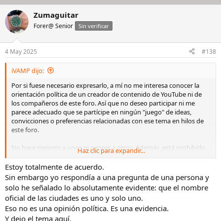
Zumaguitar
Forer@ Senior
Sin verificar
4 May 2025
#138
iVAMP dijo:
Por si fuese necesario expresarlo, a mí no me interesa conocer la
orientación política de un creador de contenido de YouTube ni de
los compañeros de este foro. Así que no deseo participar ni me
parece adecuado que se partícipe en ningún "juego" de ideas,
convicciones o preferencias relacionadas con ese tema en hilos de
este foro.
No hace mejores a unos ni peores a otros. Además, está prohibido
Haz clic para expandir...
en RE.
Estoy totalmente de acuerdo.
Sin embargo yo respondía a una pregunta de una persona y
solo he señalado lo absolutamente evidente: que el nombre
oficial de las ciudades es uno y solo uno.
Eso no es una opinión política. Es una evidencia.
Y dejo el tema aquí.