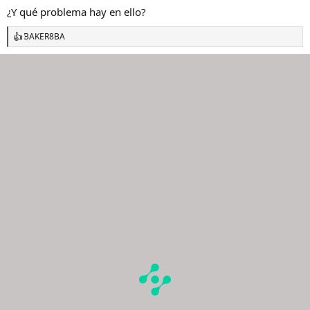
¿Y qué problema hay en ello?
BAKER8BA
R
e
a
c
c
i
o
n
e
s
: