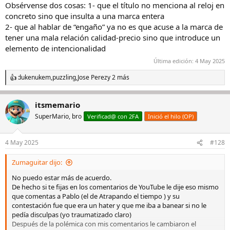
Obsérvense dos cosas: 1- que el título no menciona al reloj en
concreto sino que insulta a una marca entera
2- que al hablar de “engaño” ya no es que acuse a la marca de
tener una mala relación calidad-precio sino que introduce un
elemento de intencionalidad
Última edición:
4 May 2025
dukenukem
,
puzzling
,
Jose Perez
y 2 más
R
e
a
itsmemario
c
c
SuperMario, bro
Verificad@ con 2FA
Inició el hilo (OP)
i
o
n
4 May 2025
#128
e
s
Zumaguitar dijo:
:
No puedo estar más de acuerdo.
De hecho si te fijas en los comentarios de YouTube le dije eso mismo
que comentas a Pablo (el de Atrapando el tiempo ) y su
contestación fue que era un hater y que me iba a banear si no le
pedía disculpas (yo traumatizado claro)
Después de la polémica con mis comentarios le cambiaron el