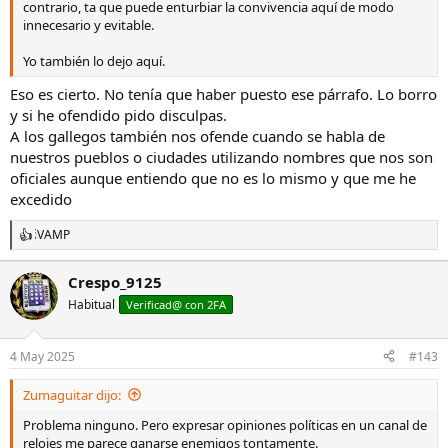
contrario, ta que puede enturbiar la convivencia aquí de modo
innecesario y evitable.
Yo también lo dejo aquí.
Eso es cierto. No tenía que haber puesto ese párrafo. Lo borro
y si he ofendido pido disculpas.
A los gallegos también nos ofende cuando se habla de
nuestros pueblos o ciudades utilizando nombres que nos son
oficiales aunque entiendo que no es lo mismo y que me he
excedido
iVAMP
R
e
a
Crespo_9125
c
Habitual
c
Verificad@ con 2FA
i
o
n
4 May 2025
#143
e
s
Zumaguitar dijo:
:
Problema ninguno. Pero expresar opiniones políticas en un canal de
relojes me parece ganarse enemigos tontamente.