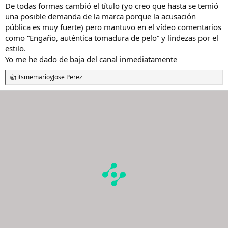
De todas formas cambió el título (yo creo que hasta se temió
una posible demanda de la marca porque la acusación
pública es muy fuerte) pero mantuvo en el vídeo comentarios
como “Engaño, auténtica tomadura de pelo” y lindezas por el
estilo.
Yo me he dado de baja del canal inmediatamente
itsmemario
y
Jose Perez
R
e
a
c
c
i
o
n
e
s
: