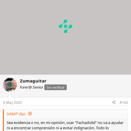
o
n
e
s
:
Zumaguitar
Forer@ Senior
Sin verificar
4 May 2025
#142
iVAMP dijo:
Sea evidencia o no, en mi opinión, usar "Fachadolid" no va a ayudar
ni a encontrar comprensión ni a evitar indignación. Todo lo