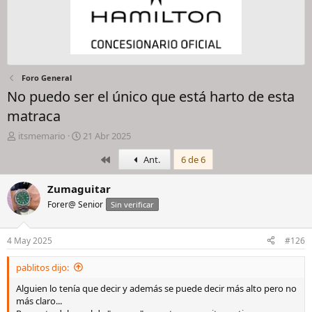
Foro General
No puedo ser el único que está harto de esta
matraca
I
F
itsmemario
21 Abr 2025
n
e
Primero
Ant.
6 de 6
i
c
c
h
i
a
Zumaguitar
a
d
Forer@ Senior
Sin verificar
d
e
o
i
r
n
4 May 2025
#126
d
i
e
c
pablitos dijo:
l
i
h
o
Alguien lo tenía que decir y además se puede decir más alto pero no
i
más claro...
l