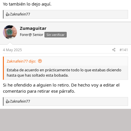
Yo también lo dejo aquí.
Zaknafein77
R
e
a
Zumaguitar
c
Forer@ Senior
c
Sin verificar
i
o
n
4 May 2025
#141
e
s
Zaknafein77 dijo:
:
Estaba de acuerdo en prácticamente todo lo que estabas diciendo
hasta que has soltado esta bobada.
Si he ofendido a alguien lo retiro. De hecho voy a editar el
comentario para retirar ese párrafo.
Zaknafein77
R
e
a
c
c
i