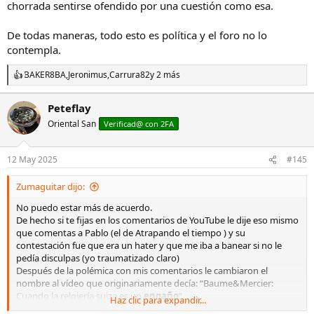
chorrada sentirse ofendido por una cuestión como esa.
De todas maneras, todo esto es política y el foro no lo
contempla.
BAKER8BA
,
Jeronimus
,
Carrura82
y 2 más
R
e
a
Peteflay
c
Oriental San
c
Verificad@ con 2FA
i
o
n
12 May 2025
#145
e
s
Zumaguitar dijo:
:
No puedo estar más de acuerdo.
De hecho si te fijas en los comentarios de YouTube le dije eso mismo
que comentas a Pablo (el de Atrapando el tiempo ) y su
contestación fue que era un hater y que me iba a banear si no le
pedía disculpas (yo traumatizado claro)
Después de la polémica con mis comentarios le cambiaron el
nombre al vídeo que originariamente decía: “Baume&Mercier:
Cuando la relojería suiza es un
engaño
”
Haz clic para expandir...
El hombre este (Pablo) se compra un Baume de más de 10 años que