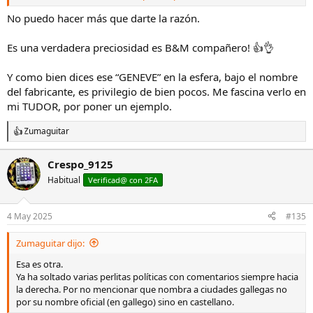
Por eso me duele que se generalice y se insulte a una marca que
nació en 1.830 y que tiene el punzón de Geneve en la esfera (muy
No puedo hacer más que darte la razón.
poquitas lo pueden lucir)
Ver el archivos adjunto 3270203
Es una verdadera preciosidad es B&M compañero! 👍👌
Y como bien dices ese “GENEVE” en la esfera, bajo el nombre
del fabricante, es privilegio de bien pocos. Me fascina verlo en
mi TUDOR, por poner un ejemplo.
Zumaguitar
R
e
a
Crespo_9125
c
Habitual
c
Verificad@ con 2FA
i
o
n
4 May 2025
#135
e
s
Zumaguitar dijo:
:
Esa es otra.
Ya ha soltado varias perlitas políticas con comentarios siempre hacia
la derecha. Por no mencionar que nombra a ciudades gallegas no
por su nombre oficial (en gallego) sino en castellano.