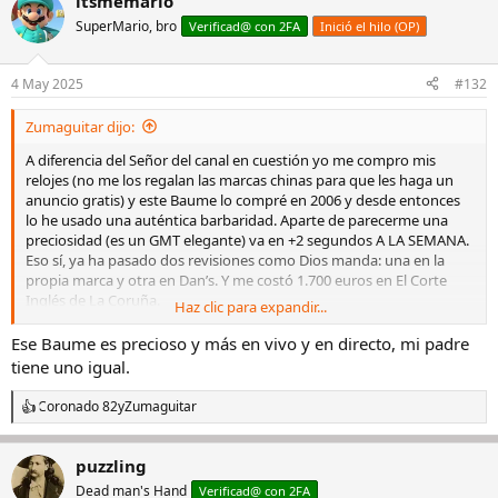
itsmemario
SuperMario, bro
Verificad@ con 2FA
Inició el hilo (OP)
4 May 2025
#132
Zumaguitar dijo:
A diferencia del Señor del canal en cuestión yo me compro mis
relojes (no me los regalan las marcas chinas para que les haga un
anuncio gratis) y este Baume lo compré en 2006 y desde entonces
lo he usado una auténtica barbaridad. Aparte de parecerme una
preciosidad (es un GMT elegante) va en +2 segundos A LA SEMANA.
Eso sí, ya ha pasado dos revisiones como Dios manda: una en la
propia marca y otra en Dan’s. Y me costó 1.700 euros en El Corte
Inglés de La Coruña.
Haz clic para expandir...
Por eso me duele que se generalice y se insulte a una marca que
nació en 1.830 y que tiene el punzón de Geneve en la esfera (muy
Ese Baume es precioso y más en vivo y en directo, mi padre
poquitas lo pueden lucir)
Ver el archivos adjunto 3270203
tiene uno igual.
Coronado 82
y
Zumaguitar
R
e
a
puzzling
c
c
Dead man's Hand
Verificad@ con 2FA