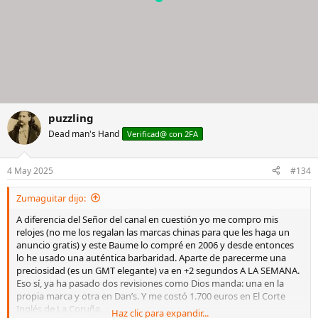
puzzling
Dead man's Hand
Verificad@ con 2FA
4 May 2025
#134
Zumaguitar dijo:
A diferencia del Señor del canal en cuestión yo me compro mis
relojes (no me los regalan las marcas chinas para que les haga un
anuncio gratis) y este Baume lo compré en 2006 y desde entonces
lo he usado una auténtica barbaridad. Aparte de parecerme una
preciosidad (es un GMT elegante) va en +2 segundos A LA SEMANA.
Eso sí, ya ha pasado dos revisiones como Dios manda: una en la
propia marca y otra en Dan’s. Y me costó 1.700 euros en El Corte
Inglés de La Coruña.
Haz clic para expandir...