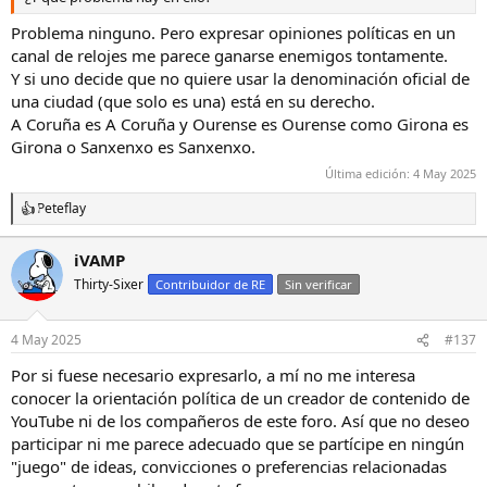
Problema ninguno. Pero expresar opiniones políticas en un
canal de relojes me parece ganarse enemigos tontamente.
Y si uno decide que no quiere usar la denominación oficial de
una ciudad (que solo es una) está en su derecho.
A Coruña es A Coruña y Ourense es Ourense como Girona es
Girona o Sanxenxo es Sanxenxo.
Última edición:
4 May 2025
Peteflay
R
e
a
iVAMP
c
Thirty-Sixer
c
Contribuidor de RE
Sin verificar
i
o
n
4 May 2025
#137
e
s
Por si fuese necesario expresarlo, a mí no me interesa
:
conocer la orientación política de un creador de contenido de
YouTube ni de los compañeros de este foro. Así que no deseo
participar ni me parece adecuado que se partícipe en ningún
"juego" de ideas, convicciones o preferencias relacionadas