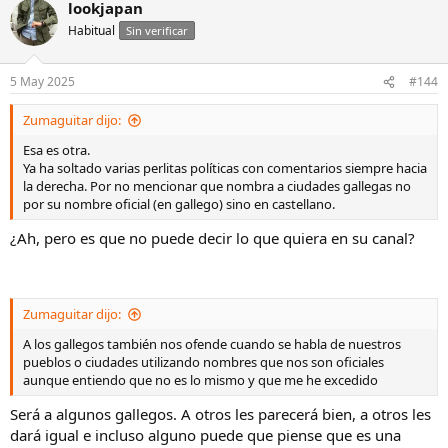
lookjapan
c
Habitual
c
Sin verificar
i
o
n
5 May 2025
#144
e
s
Zumaguitar dijo:
:
Esa es otra.
Ya ha soltado varias perlitas políticas con comentarios siempre hacia
la derecha. Por no mencionar que nombra a ciudades gallegas no
por su nombre oficial (en gallego) sino en castellano.
¿Ah, pero es que no puede decir lo que quiera en su canal?
Zumaguitar dijo:
A los gallegos también nos ofende cuando se habla de nuestros
pueblos o ciudades utilizando nombres que nos son oficiales
aunque entiendo que no es lo mismo y que me he excedido
Será a algunos gallegos. A otros les parecerá bien, a otros les
dará igual e incluso alguno puede que piense que es una