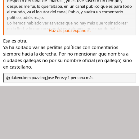
Respecto del canal de "marras", yo estuve suscrito un tiempo y
o
después me fui, lo que faltaba, en un canal público que es para todo
el mundo, va el locutor del canal, Pablo, y suelta un comentario
político, adiós majo.
Lo hemos hablado varias veces que no hay más que "opinadores"
en la Red, y lo que no soporto es a alguien, que cuando habla
Haz clic para expandir...
parece que está sentando cátedra...
Pues nada amigo. Un abrazo y feliz semana.
Esa es otra.
Ya ha soltado varias perlitas políticas con comentarios
siempre hacia la derecha. Por no mencionar que nombra a
ciudades gallegas no por su nombre oficial (en gallego) sino
en castellano.
dukenukem
,
puzzling
,
Jose Perez
y 1 persona más
R
e
a
c
c
i
o
n
e
s
: