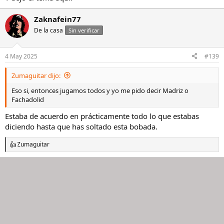
Zaknafein77
De la casa
Sin verificar
4 May 2025
#139
Zumaguitar dijo:
Eso si, entonces jugamos todos y yo me pido decir Madriz o
Fachadolid
Estaba de acuerdo en prácticamente todo lo que estabas
diciendo hasta que has soltado esta bobada.
Zumaguitar
R
e
a
c
c
i
o
n
e
s