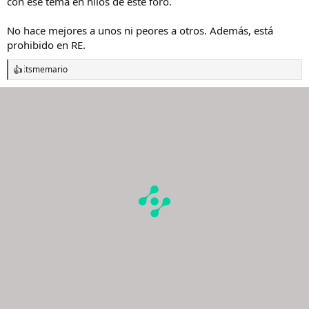
con ese tema en hilos de este foro.
No hace mejores a unos ni peores a otros. Además, está
prohibido en RE.
itsmemario
R
e
a
c
c
i
o
n
e
s
: