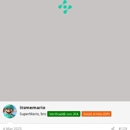
El problema de estos youtubers es que se les nota un montón
cuando les regalan los relojes las marcas y cuando los tienen que
comprar.
Cuando te patrocinan el canal marcas chinas como Berny…
Otros youtubers son más sinceros y cuando analizan (?) un reloj
que les regala una marca lo dicen al inicio del vídeo.
En definitiva: prejuicios y medias verdades (cuando no mentiras
manifiestas) y mucho juicio de valor estilo “engaño, tomadura de
pelo.. y demás lindezas sobre una marca que va para 200 años, que
tiene un calibre extraordinario, unos acabados fantásticos y
modelos como el Riviera o el Clifton que son historia de la relojería)
luego te analizan un Invicta chino que fusila un submariner y te
dicen que es la leche.
En fin, que a mí también me “voló la cabeza” su vídeo
itsmemario
SuperMario, bro
Verificad@ con 2FA
Inició el hilo (OP)
4 May 2025
#129