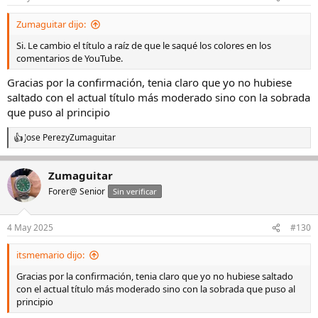
Zumaguitar dijo:
Si. Le cambio el título a raíz de que le saqué los colores en los
comentarios de YouTube.
Gracias por la confirmación, tenia claro que yo no hubiese
saltado con el actual título más moderado sino con la sobrada
que puso al principio
Jose Perez
y
Zumaguitar
R
e
a
Zumaguitar
c
c
Forer@ Senior
Sin verificar
i
o
n
4 May 2025
#130
e
s
itsmemario dijo:
:
Gracias por la confirmación, tenia claro que yo no hubiese saltado
con el actual título más moderado sino con la sobrada que puso al
principio