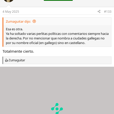
i
o
n
4 May 2025
#133
e
s
Zumaguitar dijo:
:
Esa es otra.
Ya ha soltado varias perlitas políticas con comentarios siempre hacia
la derecha. Por no mencionar que nombra a ciudades gallegas no
por su nombre oficial (en gallego) sino en castellano.
Totalmente cierto.
Zumaguitar
R
e
a
c
c
i
o
n
e
s
: