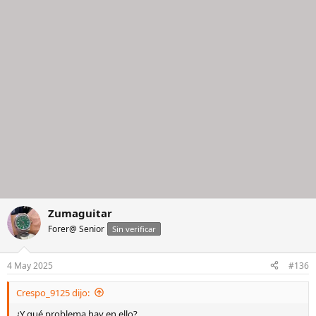
Zumaguitar
Forer@ Senior
Sin verificar
4 May 2025
#136
Crespo_9125 dijo:
¿Y qué problema hay en ello?