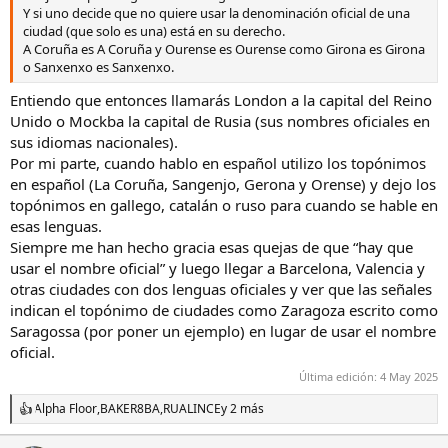
Y si uno decide que no quiere usar la denominación oficial de una
ciudad (que solo es una) está en su derecho.
A Coruña es A Coruña y Ourense es Ourense como Girona es Girona
o Sanxenxo es Sanxenxo.
Entiendo que entonces llamarás London a la capital del Reino
Unido o Mockba la capital de Rusia (sus nombres oficiales en
sus idiomas nacionales).
Por mi parte, cuando hablo en español utilizo los topónimos
en español (La Coruña, Sangenjo, Gerona y Orense) y dejo los
topónimos en gallego, catalán o ruso para cuando se hable en
esas lenguas.
Siempre me han hecho gracia esas quejas de que “hay que
usar el nombre oficial” y luego llegar a Barcelona, Valencia y
otras ciudades con dos lenguas oficiales y ver que las señales
indican el topónimo de ciudades como Zaragoza escrito como
Saragossa (por poner un ejemplo) en lugar de usar el nombre
oficial.
Última edición:
4 May 2025
Alpha Floor
,
BAKER8BA
,
RUALINCE
y 2 más
R
e
a