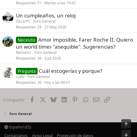
Respuestas
51
Martes a las 10:42
Un cumpleaños, un reloj
OscarPC
Foro General
Respuestas
29
27 May 2026
Amor imposible, Farer Roche II. Quiero
Necesito
un world timer "asequible". Sugerencias?
Ramoncc
Foro General
Respuestas
39
3 Jul 2026
Cuál escogerías y porque?
Pregunta
cadiz
Foro General
Respuestas
36
Hoy a las 00:51
Facebook
X
Bluesky
LinkedIn
Pinterest
WhatsApp
Email
Enlace
Compartir:
Foro General
Arrib
Español (ES)
Pie
Contáctanos
Aviso Legal
Protección de datos