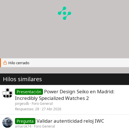
Hilo cerrado
Hilos similares
Power Design Seiko en Madrid:
Presentación
Incredibly Specialized Watches 2
jorgesdb
Foro General
Respuestas
28
27 Abr 2026
Validar autenticidad reloj IWC
Pregunta
amarok74
Foro General