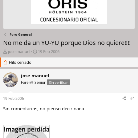
Foro General
No me da un YU-YU porque Dios no quiere!!!!
I
F
jose manuel
19 Feb 2006
n
e
i
Hilo cerrado
c
c
h
i
a
jose manuel
a
d
Forer@ Senior
Sin verificar
d
e
o
i
r
n
19 Feb 2006
#1
d
i
e
c
Sin comentarios, no pienso decir nada......
l
i
h
o
i
l
o