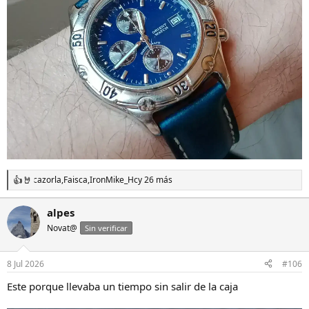
cazorla
,
Faisca
,
IronMike_Hc
y 26 más
R
e
a
alpes
c
Novat@
c
Sin verificar
i
o
n
8 Jul 2026
#106
e
s
Este porque llevaba un tiempo sin salir de la caja
: