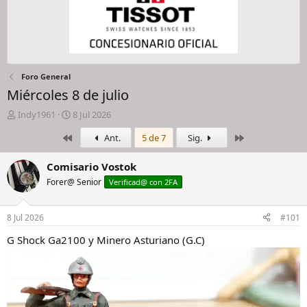
Foro General
Miércoles 8 de julio
I
F
Indy1961
8 Jul 2026
n
e
Primero
Último
Ant.
5 de 7
Sig.
i
c
c
h
i
a
Comisario Vostok
a
d
Forer@ Senior
Verificad@ con 2FA
d
e
o
i
r
n
8 Jul 2026
#101
d
i
e
c
G Shock Ga2100 y Minero Asturiano (G.C)
l
i
h
o
i
l
o