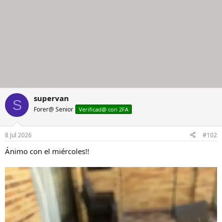
supervan
S
Forer@ Senior
Verificad@ con 2FA
8 Jul 2026
#102
Ánimo con el miércoles!!