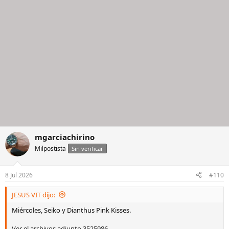
mgarciachirino
Milpostista
Sin verificar
8 Jul 2026
#110
JESUS VIT dijo:
Miércoles, Seiko y Dianthus Pink Kisses.
Ver el archivos adjunto 3525986