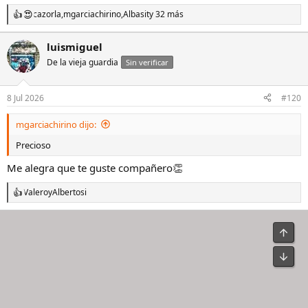
cazorla
,
mgarciachirino
,
Albasit
y 32 más
R
e
a
luismiguel
c
De la vieja guardia
c
Sin verificar
i
o
n
8 Jul 2026
#120
e
s
mgarciachirino dijo:
:
Precioso
Me alegra que te guste compañero👏
Valero
y
Albertosi
R
e
a
c
c
i
o
n
e
s
: