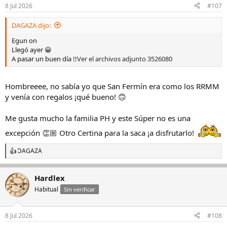
8 Jul 2026
#107
DAGAZA dijo:
Egun on
Llegó ayer 😀
A pasar un buen día !!
Ver el archivos adjunto 3526080
Hombreeee, no sabía yo que San Fermín era como los RRMM
y venía con regalos ¡qué bueno! 🙃
Me gusta mucho la familia PH y este Súper no es una
excepción 👏🏼 Otro Certina para la saca ¡a disfrutarlo!
DAGAZA
R
e
a
Hardlex
c
c
Habitual
Sin verificar
i
o
n
8 Jul 2026
#108
e