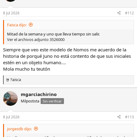
i
o
n
8 Jul 2026
#112
e
s
Faisca dijo:
:
Mitad de la semana y uno que lleva tiempo sin salir.
Ver el archivos adjunto 3526000
Siempre que veo este modelo de Nomos me acuerdo de la
historia de porqué Juno no está contento de que sus iniciales
estén en un objeto humano....
Mola mucho tu teutón
Faisca
R
e
a
mgarciachirino
c
Milpostista
c
Sin verificar
i
o
n
8 Jul 2026
#113
e
s
jorgesdb dijo:
: