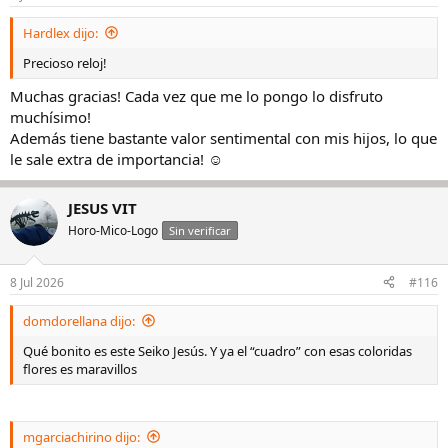
e
s
Hardlex dijo:
:
Precioso reloj!
Muchas gracias! Cada vez que me lo pongo lo disfruto
muchísimo!
Además tiene bastante valor sentimental con mis hijos, lo que
le sale extra de importancia! ☺️
JESUS VIT
Horo-Mico-Logo
Sin verificar
8 Jul 2026
#116
domdorellana dijo:
Qué bonito es este Seiko Jesús. Y ya el “cuadro” con esas coloridas
flores es maravillos
mgarciachirino dijo: