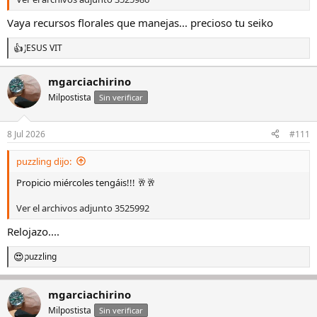
Vaya recursos florales que manejas... precioso tu seiko
JESUS VIT
R
e
a
mgarciachirino
c
Milpostista
c
Sin verificar
i
o
n
8 Jul 2026
#111
e
s
puzzling dijo:
:
Propicio miércoles tengáis!!! 🥂🥂
Ver el archivos adjunto 3525992
Relojazo....
puzzling
R
e
a
mgarciachirino
c
c
Milpostista
Sin verificar