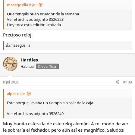
s
masegosilla dijo:
:
Que tengáis buen ecuador de la semana
Ver el archivos adjunto 3526223
Hoy toca esta edición limitada
Precioso reloj!
masegosilla
R
e
a
Hardlex
c
Habitual
c
Sin verificar
i
o
n
8 Jul 2026
#109
e
s
alpes dijo:
:
Este porque llevaba un tiempo sin salir de la caja
Ver el archivos adjunto 3526249
Muy bonita esfera la de este reloj alemán. A mi modo de ver
le sobraría el fechador, pero aún así es magnífico. Saludos!