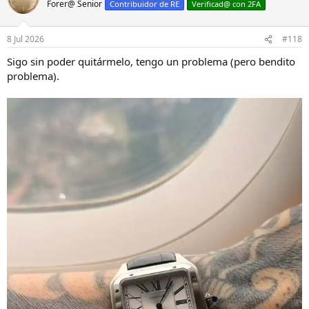
Forer@ Senior
c
Contribuidor de RE
Verificad@ con 2FA
i
o
n
8 Jul 2026
#118
e
s
Sigo sin poder quitármelo, tengo un problema (pero bendito
:
problema).