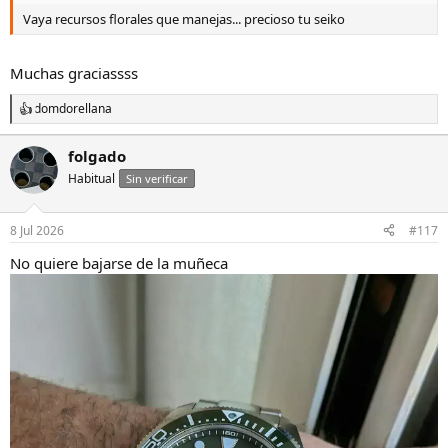
Vaya recursos florales que manejas... precioso tu seiko
Muchas graciassss
domdorellana
R
e
a
folgado
c
Habitual
c
Sin verificar
i
o
n
8 Jul 2026
#117
e
s
No quiere bajarse de la muñeca
: