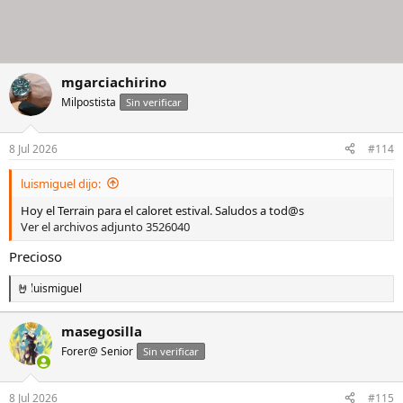
mgarciachirino
Milpostista
Sin verificar
8 Jul 2026
#114
luismiguel dijo:
Hoy el Terrain para el caloret estival. Saludos a tod@s
Ver el archivos adjunto 3526040
Precioso
luismiguel
R
e
a
masegosilla
c
Forer@ Senior
c
Sin verificar
i
o
n
8 Jul 2026
#115