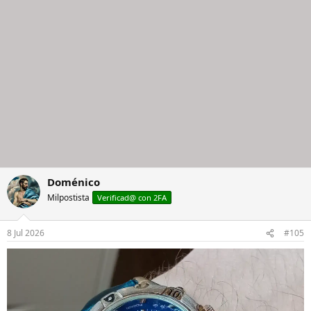
Doménico
Milpostista
Verificad@ con 2FA
8 Jul 2026
#105