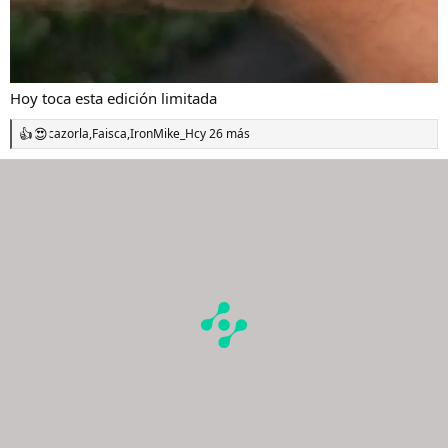
Hoy toca esta edición limitada
cazorla
,
Faisca
,
IronMike_Hc
y 26 más
R
e
a
c
c
i
o
n
e
s
: