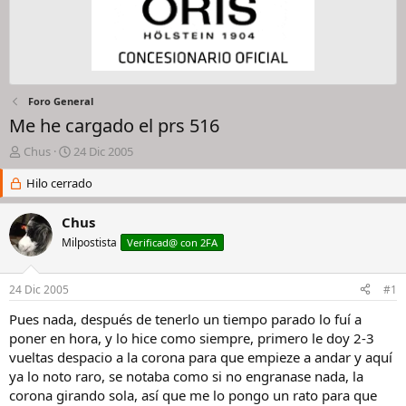
Foro General
Me he cargado el prs 516
I
F
Chus
24 Dic 2005
n
e
i
Hilo cerrado
c
c
h
i
a
Chus
a
d
Milpostista
Verificad@ con 2FA
d
e
o
i
r
n
24 Dic 2005
#1
d
i
e
c
Pues nada, después de tenerlo un tiempo parado lo fuí a
l
i
poner en hora, y lo hice como siempre, primero le doy 2-3
h
o
vueltas despacio a la corona para que empieze a andar y aquí
i
ya lo noto raro, se notaba como si no engranase nada, la
l
corona girando sola, así que me lo pongo un rato para que
o