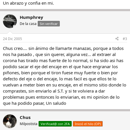
Un abrazo y confia en mi.
Humphrey
De la casa
Sin verificar
24 Dic 2005
#3
Chus creo.... sin ánimo de llamarte manazas, porque a todos
nos ha pasado , que sin querer, alguna vez... al extraer al
corona has tirado mas fuerte de lo normal, si ha sido asi has
podido sacar el eje del encaje en el que hace engranar los
piñones, bien porque el tiron fuese muy fuerte o bien por
defecto del eje o del encaje, lo mas facil es que ellos te lo
vuelvan a meter bien en su encaje, en el mismo sitio donde lo
comprastes, sin enviarlo al S.T. y si te volviera a dar
problemas pues entonces lo enviarian, es mi opiníon de lo
que ha podido pasar, Un saludo
Chus
Milpostista
Verificad@ con 2FA
Inició el hilo (OP)