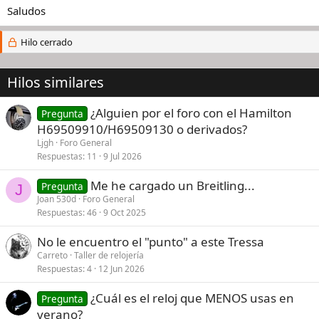
Saludos
Hilo cerrado
Hilos similares
¿Alguien por el foro con el Hamilton
Pregunta
H69509910/H69509130 o derivados?
Ljgh
Foro General
Respuestas
11
9 Jul 2026
Me he cargado un Breitling...
Pregunta
J
Joan 530d
Foro General
Respuestas
46
9 Oct 2025
No le encuentro el "punto" a este Tressa
Carreto
Taller de relojería
Respuestas
4
12 Jun 2026
¿Cuál es el reloj que MENOS usas en
Pregunta
verano?