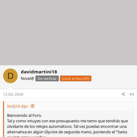
davidmartini18
D
Novat@
Sin verificar
Inició el hilo (OP)
12 Dic 2024
#4
NriQ10 dijo:
Bienvenido al Foro.
Tal y como intuyes con ese presupuesto me temo que tendrás que
olvidarte de los relojes automáticos. Tal vez puedas encontrar una
alternativa en algún Glycine de segunda mano, poniendo el “Swiss