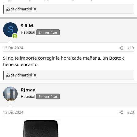
davidmartini18
R
e
a
S.R.M.
c
S
c
Habitual
Sin verificar
i
o
n
13 Dic 2024
#19
e
s
Si no te importa corregir la hora cada mañana, un Bostok
:
tiene su encanto
davidmartini18
R
e
a
Rjmaa
c
Habitual
c
Sin verificar
i
o
n
13 Dic 2024
#20
e
s
: