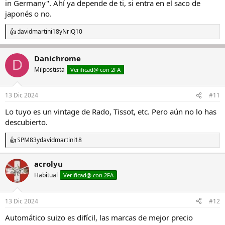
in Germany". Ahí ya depende de ti, si entra en el saco de
japonés o no.
davidmartini18
y
NriQ10
R
e
a
Danichrome
c
D
c
Milpostista
Verificad@ con 2FA
i
o
n
13 Dic 2024
#11
e
s
Lo tuyo es un vintage de Rado, Tissot, etc. Pero aún no lo has
:
descubierto.
SPM83
y
davidmartini18
R
e
a
acrolyu
c
Habitual
c
Verificad@ con 2FA
i
o
n
13 Dic 2024
#12
e
s
Automático suizo es difícil, las marcas de mejor precio
: