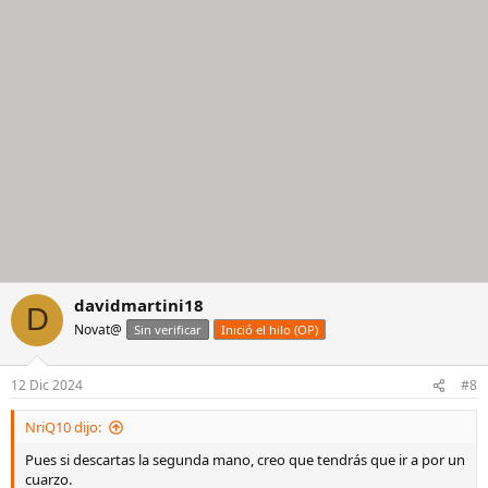
davidmartini18
D
Novat@
Sin verificar
Inició el hilo (OP)
12 Dic 2024
#8
NriQ10 dijo:
Pues si descartas la segunda mano, creo que tendrás que ir a por un
cuarzo.