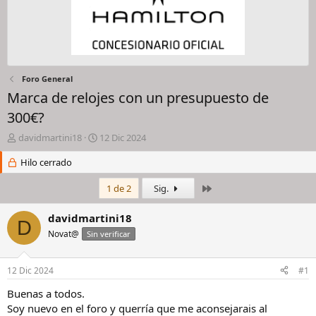
Foro General
Marca de relojes con un presupuesto de
300€?
I
F
davidmartini18
12 Dic 2024
n
e
i
Hilo cerrado
c
c
h
i
a
Último
1 de 2
Sig.
a
d
d
e
davidmartini18
D
o
i
Novat@
Sin verificar
r
n
d
i
e
c
12 Dic 2024
#1
l
i
h
o
Buenas a todos.
i
Soy nuevo en el foro y querría que me aconsejarais al
l