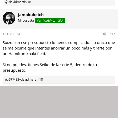
davidmartini18
R
e
a
Jamakukeich
c
Milpostista
c
Verificad@ con 2FA
i
o
n
13 Dic 2024
#15
e
s
Suizo con ese presupuesto lo tienes complicado. Lo único que
:
se me ocurre que intentes ahorrar un poco más y tirarte por
un Hamilton khaki field.
Si no puedes, tienes Seiko de la serie 5, dentro de tu
presupuesto.
SPM83
y
davidmartini18
R
e
a
c
c
i
o
n
e