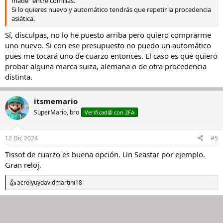
made” entre comillas.
Si lo quieres nuevo y automático tendrás que repetir la procedencia
asiática.
Sí, disculpas, no lo he puesto arriba pero quiero comprarme
uno nuevo. Si con ese presupuesto no puedo un automático
pues me tocará uno de cuarzo entonces. El caso es que quiero
probar alguna marca suiza, alemana o de otra procedencia
distinta.
itsmemario
SuperMario, bro
Verificad@ con 2FA
12 Dic 2024
#5
Tissot de cuarzo es buena opción. Un Seastar por ejemplo.
Gran reloj.
acrolyu
y
davidmartini18
R
e
a
c
c