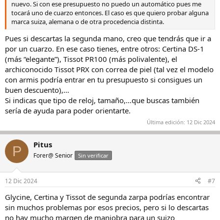
nuevo. Si con ese presupuesto no puedo un automático pues me
tocará uno de cuarzo entonces. El caso es que quiero probar alguna
marca suiza, alemana o de otra procedencia distinta.
Pues si descartas la segunda mano, creo que tendrás que ir a
por un cuarzo. En ese caso tienes, entre otros: Certina DS-1
(más “elegante”), Tissot PR100 (más polivalente), el
archiconocido Tissot PRX con correa de piel (tal vez el modelo
con armis podría entrar en tu presupuesto si consigues un
buen descuento),…
Si indicas que tipo de reloj, tamaño,…que buscas también
sería de ayuda para poder orientarte.
Última edición:
12 Dic 2024
Pitus
P
Forer@ Senior
Sin verificar
12 Dic 2024
#7
Glycine, Certina y Tissot de segunda zarpa podrías encontrar
sin muchos problemas por esos precios, pero si lo descartas
no hay mucho margen de maniobra para un suizo