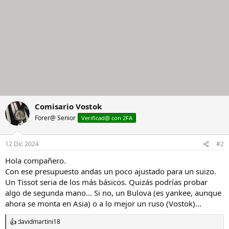
Comisario Vostok
Forer@ Senior
Verificad@ con 2FA
12 Dic 2024
#2
Hola compañero.
Con ese presupuesto andas un poco ajustado para un suizo.
Un Tissot seria de los más básicos. Quizás podrías probar
algo de segunda mano... Si no, un Bulova (es yankee, aunque
ahora se monta en Asia) o a lo mejor un ruso (Vostok)...
davidmartini18
R