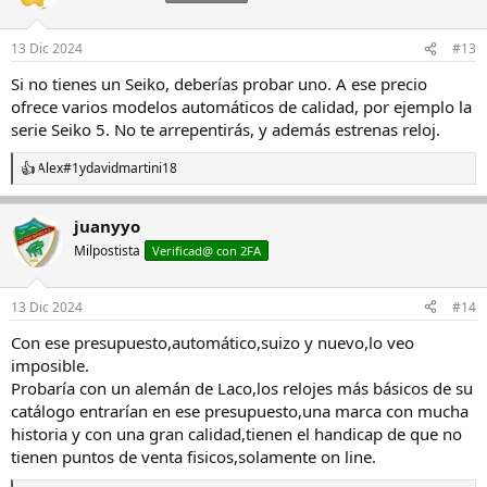
13 Dic 2024
#13
Si no tienes un Seiko, deberías probar uno. A ese precio
ofrece varios modelos automáticos de calidad, por ejemplo la
serie Seiko 5. No te arrepentirás, y además estrenas reloj.
Alex#1
y
davidmartini18
R
e
a
juanyyo
c
c
Milpostista
Verificad@ con 2FA
i
o
n
13 Dic 2024
#14
e
s
Con ese presupuesto,automático,suizo y nuevo,lo veo
:
imposible.
Probaría con un alemán de Laco,los relojes más básicos de su
catálogo entrarían en ese presupuesto,una marca con mucha
historia y con una gran calidad,tienen el handicap de que no
tienen puntos de venta fisicos,solamente on line.