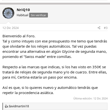
e
a
NriQ10
c
c
Habitual
Sin verificar
i
o
n
12 Dic 2024
#3
e
s
Bienvenido al Foro.
:
Tal y como intuyes con ese presupuesto me temo que tendrás
que olvidarte de los relojes automáticos. Tal vez puedas
encontrar una alternativa en algún Glycine de segunda mano,
poniendo el “Swiss made” entre comillas.
Respecto a las marcas que indicas, si los has visto en 350€ se
tratará de relojes de segunda mano y/o de cuarzo. Entre ellas,
para mí, Certina estaría un paso por encima.
Así es que, si lo quieres nuevo y automático tendrás que
repetir la procedencia asiática.
Última edición:
12 Dic 2024
davidmartini18
R