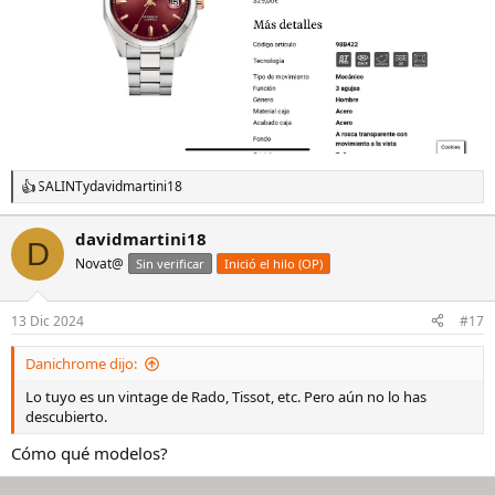
SALINT
y
davidmartini18
R
e
a
davidmartini18
D
c
Novat@
c
Sin verificar
Inició el hilo (OP)
i
o
n
13 Dic 2024
#17
e
s
Danichrome dijo:
:
Lo tuyo es un vintage de Rado, Tissot, etc. Pero aún no lo has
descubierto.
Cómo qué modelos?