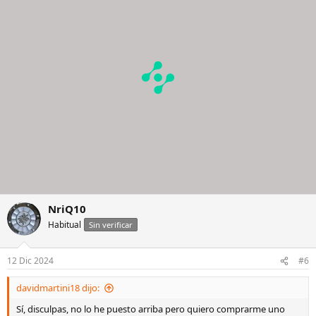
i
o
n
e
s
:
NriQ10
Habitual
Sin verificar
12 Dic 2024
#6
davidmartini18 dijo:
Sí, disculpas, no lo he puesto arriba pero quiero comprarme uno