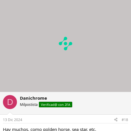
Danichrome
D
Milpostista
Verificad@ con 2FA
13 Dic 2024
#18
Hay muchos, como golden horse, sea star, etc.