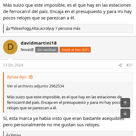
Más suizo que este imposible, es el que hay en las estaciones
de ferrocarril del país. Encaja en el presupuesto y para mi hay
pocos relojes que se parezcan a él.
PhileasFogg
,
Altai
,
acrolyu
y 1 persona más
R
e
a
davidmartini18
D
c
Novat@
c
Sin verificar
Inició el hilo (OP)
i
o
n
13 Dic 2024
#21
e
s
Rjmaa dijo:
:
Ver el archivos adjunto 2962534
Más suizo que este imposible, es el que hay en las estaciones de
Arrib
ferrocarril del país. Encaja en el presupuesto y para mi hay pocos
relojes que se parezcan a él.
Pie
Sí, esta marca ya había visto que eran bastante asequibles
pero personalmente no me gustan sus relojes.
Rjmaa