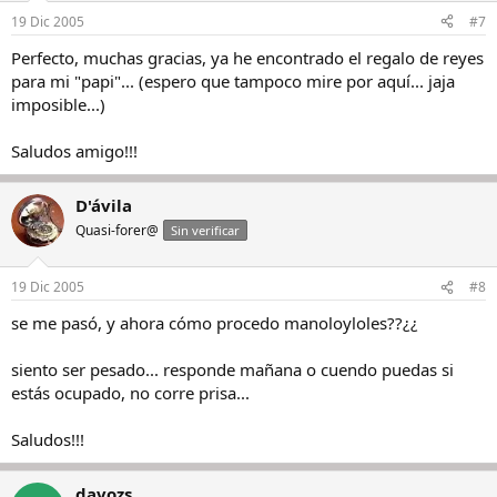
19 Dic 2005
#7
Perfecto, muchas gracias, ya he encontrado el regalo de reyes
para mi "papi"... (espero que tampoco mire por aquí... jaja
imposible...)
Saludos amigo!!!
D'ávila
Quasi-forer@
Sin verificar
19 Dic 2005
#8
se me pasó, y ahora cómo procedo manoloyloles??¿¿
siento ser pesado... responde mañana o cuendo puedas si
estás ocupado, no corre prisa...
Saludos!!!
davozs