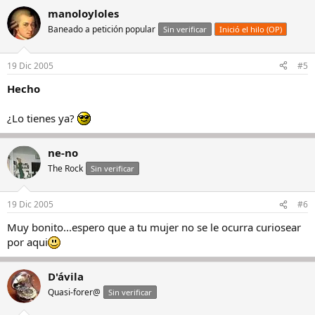
manoloyloles
Baneado a petición popular
Sin verificar
Inició el hilo (OP)
19 Dic 2005
#5
Hecho
¿Lo tienes ya?
ne-no
The Rock
Sin verificar
19 Dic 2005
#6
Muy bonito...espero que a tu mujer no se le ocurra curiosear
por aqui
D'ávila
Quasi-forer@
Sin verificar