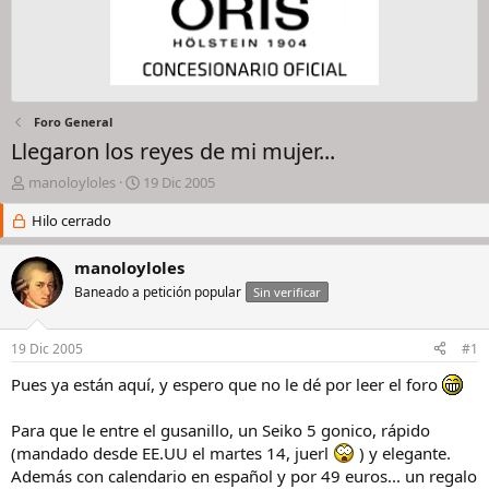
Foro General
Llegaron los reyes de mi mujer...
I
F
manoloyloles
19 Dic 2005
n
e
i
Hilo cerrado
c
c
h
i
a
manoloyloles
a
d
Baneado a petición popular
Sin verificar
d
e
o
i
r
n
19 Dic 2005
#1
d
i
e
c
Pues ya están aquí, y espero que no le dé por leer el foro
l
i
h
o
Para que le entre el gusanillo, un Seiko 5 gonico, rápido
i
(mandado desde EE.UU el martes 14, juerl
) y elegante.
l
Además con calendario en español y por 49 euros... un regalo
o