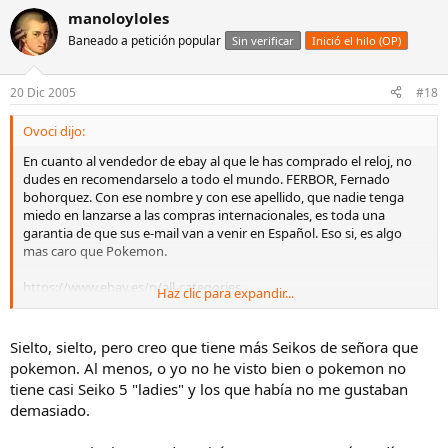
manoloyloles
Baneado a petición popular
Sin verificar
Inició el hilo (OP)
20 Dic 2005
#18
Ovoci dijo:
En cuanto al vendedor de ebay al que le has comprado el reloj, no
dudes en recomendarselo a todo el mundo. FERBOR, Fernado
bohorquez. Con ese nombre y con ese apellido, que nadie tenga
miedo en lanzarse a las compras internacionales, es toda una
garantia de que sus e-mail van a venir en Español. Eso si, es algo
mas caro que Pokemon.
https://www.ebay.es/n/all-categories
Haz clic para expandir...
Saludos Manuel-san
Sielto, sielto, pero creo que tiene más Seikos de señora que
pokemon. Al menos, o yo no he visto bien o pokemon no
tiene casi Seiko 5 "ladies" y los que había no me gustaban
demasiado.