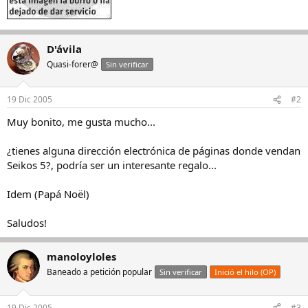
D'ávila
Quasi-forer@
Sin verificar
19 Dic 2005
#2
Muy bonito, me gusta mucho...
¿tienes alguna dirección electrónica de páginas donde vendan
Seikos 5?, podría ser un interesante regalo...
Idem (Papá Noël)
Saludos!
manoloyloles
Baneado a petición popular
Sin verificar
Inició el hilo (OP)
19 Dic 2005
#3