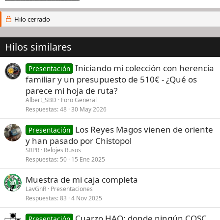
Hilo cerrado
Hilos similares
Iniciando mi colección con herencia
Presentación
familiar y un presupuesto de 510€ - ¿Qué os
parece mi hoja de ruta?
Albert_SBD
Foro General
Respuestas
48
30 May 2026
Los Reyes Magos vienen de oriente
Presentación
y han pasado por Chistopol
SRPR
Relojes Rusos
Respuestas
50
15 Ene 2025
Muestra de mi caja completa
LavGnR
Presentaciones
Respuestas
83
4 Nov 2025
Cuarzo HAQ: donde ningún COSC
Presentación