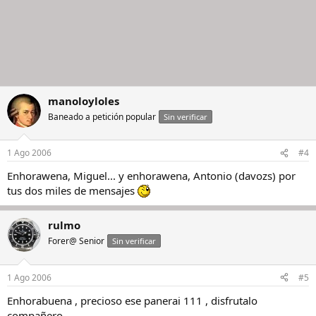
manoloyloles
Baneado a petición popular
Sin verificar
1 Ago 2006
#4
Enhorawena, Miguel... y enhorawena, Antonio (davozs) por
tus dos miles de mensajes
rulmo
Forer@ Senior
Sin verificar
1 Ago 2006
#5
Enhorabuena , precioso ese panerai 111 , disfrutalo
compañero......