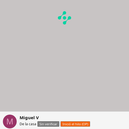
Miguel V
M
De la casa
Sin verificar
Inició el hilo (OP)