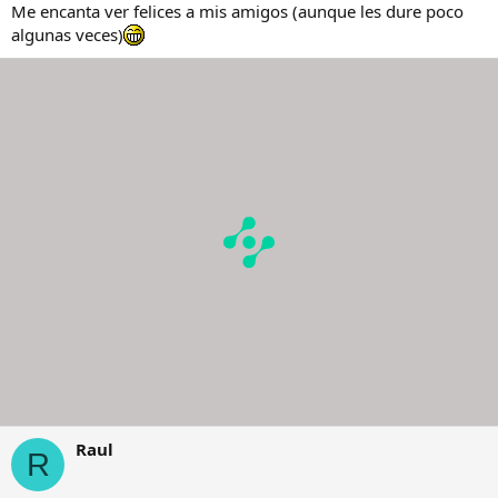
Me encanta ver felices a mis amigos (aunque les dure poco
algunas veces)
Raul
R