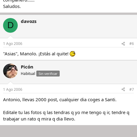
Saludos.
davozs
D
1 Ago 2006
#6
"Asias", Manolo. ¡Estás al quite!
Picón
Habitual
Sin verificar
1 Ago 2006
#7
Antonio, llevas 2000 post, cualquier dia coges a Santi.
Editale tu las fotos q las tendras q yo me tengo q ir, tendre q
trabajar un rato q mira q dia llevo.