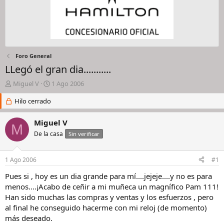
Foro General
LLegó el gran dia...........
I
F
Miguel V
1 Ago 2006
n
e
i
Hilo cerrado
c
c
h
i
a
Miguel V
M
a
d
De la casa
Sin verificar
d
e
o
i
r
n
1 Ago 2006
#1
d
i
e
c
Pues si , hoy es un dia grande para mí....jejeje....y no es para
l
i
menos....¡Acabo de ceñir a mi muñeca un magnífico Pam 111!
h
o
Han sido muchas las compras y ventas y los esfuerzos , pero
i
al final he conseguido hacerme con mi reloj (de momento)
l
más deseado.
o