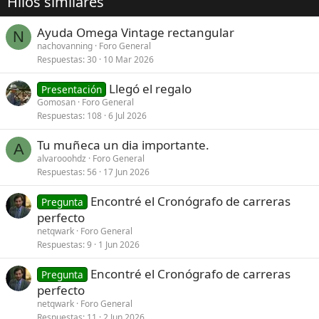
Hilos similares
Ayuda Omega Vintage rectangular
N
nachovanning
Foro General
Respuestas
30
10 Mar 2026
Llegó el regalo
Presentación
Gomosan
Foro General
Respuestas
108
6 Jul 2026
Tu muñeca un dia importante.
A
alvarooohdz
Foro General
Respuestas
56
17 Jun 2026
Encontré el Cronógrafo de carreras
Pregunta
perfecto
netqwark
Foro General
Respuestas
9
1 Jun 2026
Encontré el Cronógrafo de carreras
Pregunta
perfecto
netqwark
Foro General
Respuestas
11
2 Jun 2026