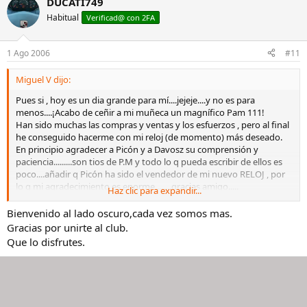
DUCATI749
Habitual
Verificad@ con 2FA
1 Ago 2006
#11
Miguel V dijo:
Pues si , hoy es un dia grande para mí....jejeje....y no es para
menos....¡Acabo de ceñir a mi muñeca un magnífico Pam 111!
Han sido muchas las compras y ventas y los esfuerzos , pero al final
he conseguido hacerme con mi reloj (de momento) más deseado.
En principio agradecer a Picón y a Davosz su comprensión y
paciencia.........son tios de P.M y todo lo q pueda escribir de ellos es
poco....añadir q Picón ha sido el vendedor de mi nuevo RELOJ , por
lo q mi agradecimiento es enorme........gracias amigo.....
Haz clic para expandir...
También mencionar a Explorer,no lo conozco personalmente pero
por mis conversaciones telefónicas con él deduzco q es una
Bienvenido al lado oscuro,cada vez somos mas.
magnífica persona......¡pronto nos conoceremos Killo!.......Por último
Gracias por unirte al club.
mencionar a mi amigo Victor ( cubano para los foreros)......es un tio
Que lo disfrutes.
genial y hoy nos ha acompañado a Picón y a mi en la comida de
celebración de la nueva compra.....si no es por Picón q se tenía q ir
nos liamos de cubatas y nos dan las tantas.........
En fin, no me hago pesado y pongo una foto de mi nuevo
reloj.Gracias por mirar y saludos a todos.