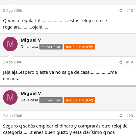
2 Ago 2006
#18
Q van a regalarlo!.......................estos relojes no se
regalan...........ojalá.....
Miguel V
M
De la casa
Sin verificar
Inició el hilo (OP)
2 Ago 2006
#19
Jajajaja..espero q este ya no salga de casa.................me
encanta.
Miguel V
M
De la casa
Sin verificar
Inició el hilo (OP)
2 Ago 2006
#20
Seguro q sabás emplear el dinero y comprarás otro reloj de
categoría.......tienes buen gusto y esta clarísimo q nos