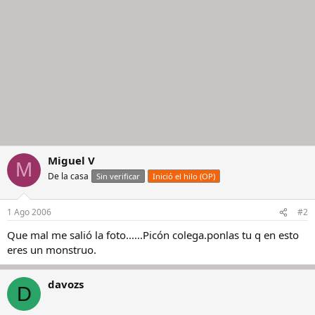
Miguel V
M
De la casa
Sin verificar
Inició el hilo (OP)
1 Ago 2006
#2
Que mal me salió la foto......Picón colega.ponlas tu q en esto
eres un monstruo.
davozs
D