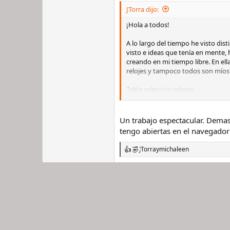
JTorra dijo:
¡Hola a todos!
A lo largo del tiempo he visto di
visto e ideas que tenía en mente,
creando en mi tiempo libre. En ell
relojes y tampoco todos son míos o
Tabla colección relojes
Os la explicaré columna por colu
Un trabajo espectacular. Demas
DONE: en ella, escribiendo "
tengo abiertas en el navegador
OWNER: nombre del propie
BRAND: escribiendo el nomb
JTorra
y
michaleen
COLLECTION: nombre de la c
R
REFERENCE & IDENTIFICAT
e
a
Base Model Reference
c
Article Number: cont
c
un número de artícul
i
Serial Number: conti
o
PURCHASE (NEW)
n
Date: contiene la fe
e
Store: contiene la t
s