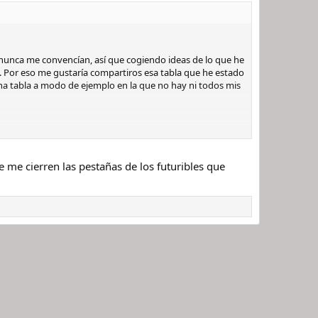
o nunca me convencían, así que cogiendo ideas de lo que he
. Por eso me gustaría compartiros esa tabla que he estado
 una tabla a modo de ejemplo en la que no hay ni todos mis
me cierren las pestañas de los futuribles que
 la información posible ha sido añadida.
tán previamente cargados en un Google Drive).
rtículo)
on distintas correas, pues cada combinación, será tendrá