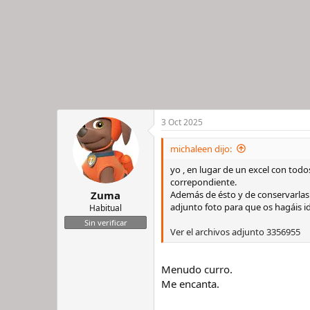
s
:
3 Oct 2025
michaleen dijo:
yo , en lugar de un excel con todo
correpondiente.
Además de ésto y de conservarlas 
Zuma
adjunto foto para que os hagáis id
Habitual
Sin verificar
Ver el archivos adjunto 3356955
Menudo curro.
Me encanta.