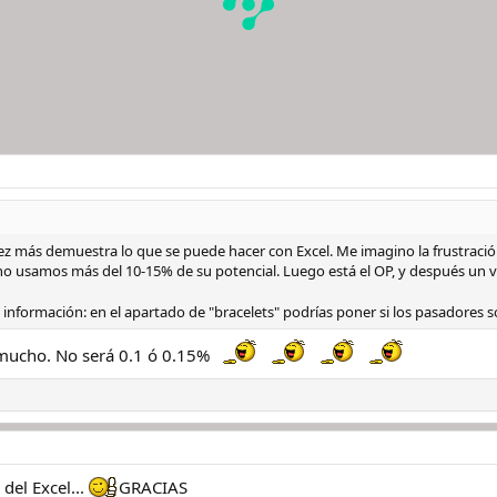
más estético y agradable a la vista, he añadido una automatización. Consiste
 pequeña. Se hace automáticamente al escribir una coma "," después de la tiend
nte se pondrá en una segunda línia y con un menor tamaño.
cha de la compra de segunda mano, realizada por ti. Independientemente de
do y el donde.
endedor y la localidad en donde se compró.
namiento que "Store" de "PURCHASE (NEW)".
cio recomendado por el fabricante.
a cantidad que se ha pagado al adquirirlo.
l diámetro.
z más demuestra lo que se puede hacer con Excel. Me imagino la frustración
l grosor.
no usamos más del 10-15% de su potencial. Luego está el OP, y después un v
la distancia entre asas.
cho de la correa entre asas.
 información: en el apartado de "bracelets" podrías poner si los pasadores 
a resistencia al agua.
ndo la cantidad de metros, sin añadir "m" ni nada, te hace la conversión a pi
 mucho. No será 0.1 ó 0.15%
fía menor. Es un funcionamiento similar a la celda de "Store" pero sin la com
l script de una forma muy sencilla.
material de la caja.
aterial del cristal.
erial del bisel y, en caso de bisel direccional, se escriben los clicks.
del Excel...
GRACIAS
más estético, he añadido una automatización. Consiste en escribir simplemen