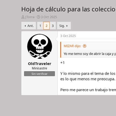
Hoja de cálculo para las colecci
I
F
JTorra
3 Oct 2025
n
e
Ant.
1
2
3
Sig.
i
c
c
h
i
a
3 Oct 2025
a
d
d
e
MIZAR dijo:
o
i
Yo me temo soy de abrir la caja y 
r
n
d
i
+1
OldTraveler
e
c
l
i
Minisastre
h
o
Y lo mismo para el tema de los
Sin verificar
i
es lo que menos me preocupa.
l
o
Pero me parece un trabajo tre