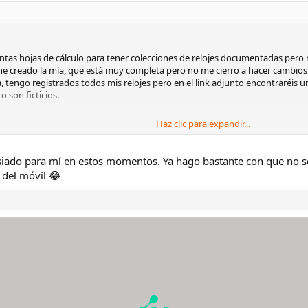
stintas hojas de cálculo para tener colecciones de relojes documentadas per
 he creado la mía, que está muy completa pero no me cierro a hacer cambios
a, tengo registrados todos mis relojes pero en el link adjunto encontraréis
 son ficticios.
Haz clic para expandir...
mna de izquierda a derecha ya que hay algunas automatizaciones:
iado para mí en estos momentos. Ya hago bastante con que no se 
tbc" o "ok", se aplicará una X o un tic para indicar si todas las celdas o toda
 del móvil 😂
tario.
re de la marca, aparecerá su logo en la celda contigua (los logos deben es
olección a la que pertenece.
ION
: contiene el número del modelo de caja (no confundir con el número del a
iene el número del artículo. Por ejemplo, una misma caja se puede vender c
o distinto.
ene el número de serie. No están escritos por privacidad.
cha de la primera compra.
ienda y la localidad en donde se compró.