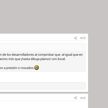
 en poner la localidad y país "Barcelona (ESP) con una
a. E.G. Joyería Jesús, Sevilla (ESP) - "Sevilla (ESP)"
 que entremedio haya habido otras, ya que difícilmente se
#29
 de los desarrolladores al comprobar que -al igual que en
ecino mío que ¡hasta dibuja planos! con Excel.
son a presión o roscados
es y bares y esos los coloca en una segunda línea con un
a. Si al añadir los metros, no se hace la conversión, esa se
#30
te el material seguido del número de clicks, sin nada