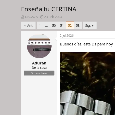
Enseña tu CERTINA
I
F
DAGAZA
23 Feb 2024
n
e
Ant.
1
…
50
51
52
53
Sig.
i
c
c
h
i
a
2 Jul 2026
a
d
Buenos días, este Ds para hoy
d
e
o
i
r
n
d
i
Aduran
e
c
l
i
De la casa
h
o
Sin verificar
i
l
o