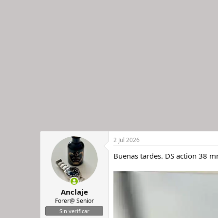
a
c
c
i
o
n
e
s
:
2 Jul 2026
Buenas tardes. DS action 38 
Anclaje
Forer@ Senior
Sin verificar