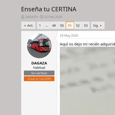
Enseña tu CERTINA
I
F
DAGAZA
23 Feb 2024
n
e
Ant.
1
…
49
50
51
52
53
Sig.
i
c
c
h
i
a
28 May 2026
a
d
Aquí os dejo mi recién adquirid
d
e
o
i
r
n
d
i
DAGAZA
e
c
l
i
Habitual
h
o
Sin verificar
i
Inició el hilo (OP)
l
o