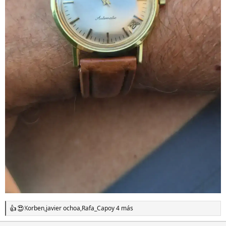
Korben
,
javier ochoa
,
Rafa_Capo
y 4 más
R
e