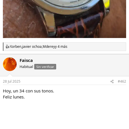
Korben
,
javier ochoa
,
Mderey
y 4 más
R
e
a
Faisca
c
Habitual
c
Sin verificar
i
o
n
28 Jul 2025
#462
e
s
Hoy, un 34 con sus tonos.
:
Feliz lunes.