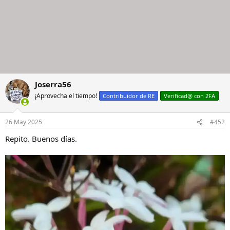
Joserra56
¡Aprovecha el tiempo!
Contribuidor de RE
Verificad@ con 2FA
26 May 2025
#452
Repito. Buenos días.