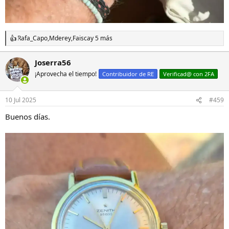
Rafa_Capo
,
Mderey
,
Faisca
y 5 más
R
e
a
Joserra56
c
¡Aprovecha el tiempo!
c
Contribuidor de RE
Verificad@ con 2FA
i
o
n
10 Jul 2025
#459
e
s
Buenos días.
: