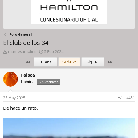
Foro General
El club de los 34
I
F
manresamolins
5 Feb 2024
n
e
Primero
Último
Ant.
19 de 24
Sig.
i
c
c
h
i
a
Faisca
a
d
Habitual
Sin verificar
d
e
o
i
r
n
25 May 2025
#451
d
i
e
c
De hace un rato.
l
i
h
o
i
l
o