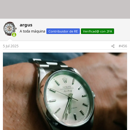
argus
A toda máquina
Contribuidor de RE
Verificad@ con 2FA
5 Jul 2025
#456