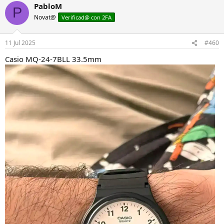
a
PabloM
P
c
Novat@
c
Verificad@ con 2FA
i
o
n
11 Jul 2025
#460
e
s
Casio MQ-24-7BLL 33.5mm
: