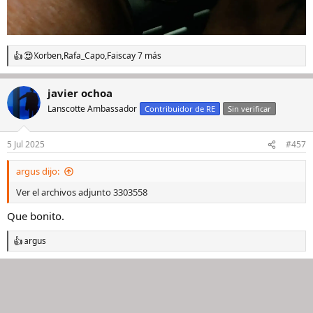
Korben
,
Rafa_Capo
,
Faisca
y 7 más
R
e
a
javier ochoa
c
c
Lanscotte Ambassador
Contribuidor de RE
Sin verificar
i
o
n
5 Jul 2025
#457
e
s
argus dijo:
:
Ver el archivos adjunto 3303558
Que bonito.
argus
R
e
a
c
c
i
o