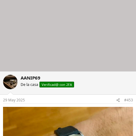
AANIP69
De la casa
Verificad@ con 2FA
29 May 2025
#453