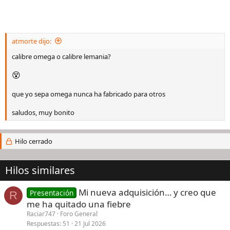
atmorte dijo:
calibre omega o calibre lemania?
😵
que yo sepa omega nunca ha fabricado para otros
saludos, muy bonito
Hilo cerrado
Hilos similares
Mi nueva adquisición… y creo que
Presentación
R
me ha quitado una fiebre
Raciar747
Foro General
Respuestas
51
21 Jul 2026