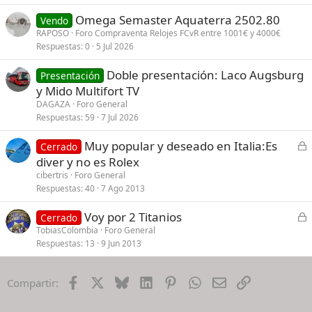
Omega Semaster Aquaterra 2502.80
Vendo
RAPOSO
Foro Compraventa Relojes FCvR entre 1001€ y 4000€
Respuestas
0
5 Jul 2026
Doble presentación: Laco Augsburg
Presentación
y Mido Multifort TV
DAGAZA
Foro General
Respuestas
59
7 Jul 2026
C
Muy popular y deseado en Italia:Es
Cerrado
e
diver y no es Rolex
r
cibertris
Foro General
r
Respuestas
40
7 Ago 2013
a
C
Voy por 2 Titanios
d
Cerrado
e
TobiasColombia
Foro General
o
Respuestas
13
9 Jun 2013
r
r
a
Facebook
X
Bluesky
LinkedIn
Pinterest
WhatsApp
Email
Enlace
Compartir:
d
o