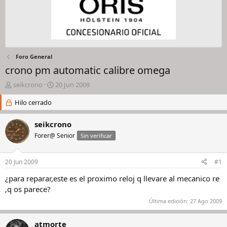
Foro General
crono pm automatic calibre omega
I
F
seikcrono
20 Jun 2009
n
e
i
Hilo cerrado
c
c
h
i
a
seikcrono
a
d
Forer@ Senior
Sin verificar
d
e
o
i
r
n
20 Jun 2009
#1
d
i
e
c
¿para reparar,este es el proximo reloj q llevare al mecanico re
l
i
,q os parece?
h
o
Última edición:
27 Ago 2009
i
l
o
atmorte