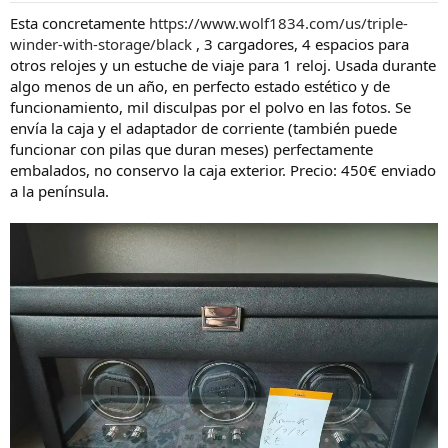
o
i
r
n
Esta concretamente
https://www.wolf1834.com/us/triple-
d
i
winder-with-storage/black
, 3 cargadores, 4 espacios para
e
c
otros relojes y un estuche de viaje para 1 reloj. Usada durante
l
i
algo menos de un año, en perfecto estado estético y de
h
o
funcionamiento, mil disculpas por el polvo en las fotos. Se
i
envía la caja y el adaptador de corriente (también puede
l
o
funcionar con pilas que duran meses) perfectamente
embalados, no conservo la caja exterior. Precio: 450€ enviado
a la península.