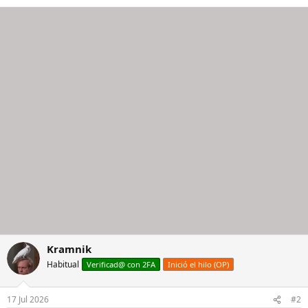
Kramnik
Habitual
Verificad@ con 2FA
Inició el hilo (OP)
17 Jul 2026
#2