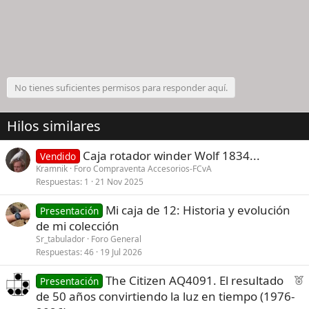
No tienes suficientes permisos para responder aquí.
Hilos similares
Caja rotador winder Wolf 1834...
Vendido
Kramnik
Foro Compraventa Accesorios-FCvA
Respuestas
1
21 Nov 2025
Mi caja de 12: Historia y evolución
Presentación
de mi colección
Sr_tabulador
Foro General
Respuestas
46
19 Jul 2026
F
The Citizen AQ4091. El resultado
Presentación
e
de 50 años convirtiendo la luz en tiempo (1976-
a