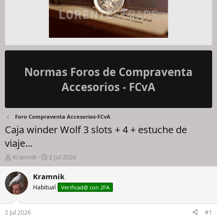
Normas Foros de Compraventa
Accesorios - FCvA
Foro Compraventa Accesorios-FCvA
Caja winder Wolf 3 slots + 4 + estuche de
viaje...
I
F
Kramnik
2 Jul 2026
n
e
i
c
Kramnik
c
h
Habitual
Verificad@ con 2FA
i
a
a
d
d
e
2 Jul 2026
#1