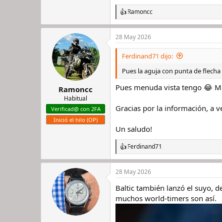
Ramoncc
R
e
a
28 May 2026
c
c
i
Ferdinand71 dijo:
o
n
Pues la aguja con punta de flecha
e
s
Pues menuda vista tengo 😂 Me
Ramoncc
:
Habitual
Gracias por la información, a v
Verificad@ con 2FA
Inició el hilo (OP)
Un saludo!
Ferdinand71
R
e
a
28 May 2026
c
c
Baltic también lanzó el suyo, 
i
o
muchos world-timers son así.
n
e
s