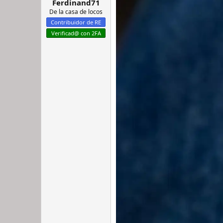
Ferdinand71
:
De la casa de locos
Contribuidor de RE
Verificad@ con 2FA