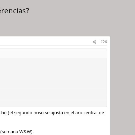
erencias?
#26
ho (el segundo huso se ajusta en el aro central de
ra (semana W&W).