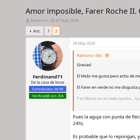
Amor imposible, Farer Roche II.
I
F
Ramoncc
27 May 2026
n
e
Ant.
1
2
i
c
c
h
i
a
28 May 2026
a
d
d
e
Ramoncc dijo:
o
i
Gracias!
r
n
d
i
El Mido me gusta pero echo de m
Ferdinand71
e
c
l
i
De la casa de locos
El Farer en verde no me disgusta 
h
o
Contribuidor de RE
i
Verificad@ con 2FA
Y el Glicine no es mala opción... 
l
o
Saludos!!
Pues la aguja con punta de fle
24h).
Es probable que lo repongan, y