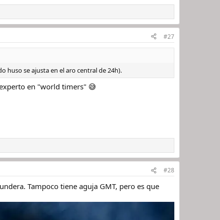
#27
 huso se ajusta en el aro central de 24h).
xperto en "world timers" 😅
#28
egundera. Tampoco tiene aguja GMT, pero es que