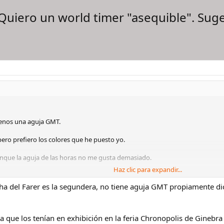
 Quiero un world timer "asequible". Sug
enos una aguja GMT.
pero prefiero los colores que he puesto yo.
Aunque la aguja de las horas no me gusta demasiado.
Haz clic para expandir...
cha del Farer es la segundera, no tiene aguja GMT propiamente dic
a que los tenían en exhibición en la feria Chronopolis de Gineb