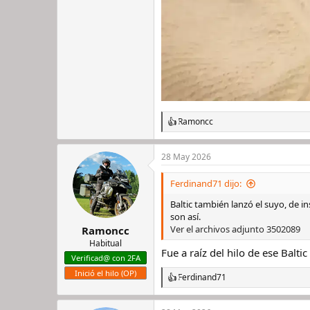
Ramoncc
R
e
a
28 May 2026
c
c
i
Ferdinand71 dijo:
o
n
Baltic también lanzó el suyo, de 
e
son así.
s
Ver el archivos adjunto 3502089
Ramoncc
:
Habitual
Fue a raíz del hilo de ese Bal
Verificad@ con 2FA
Inició el hilo (OP)
Ferdinand71
R
e
a