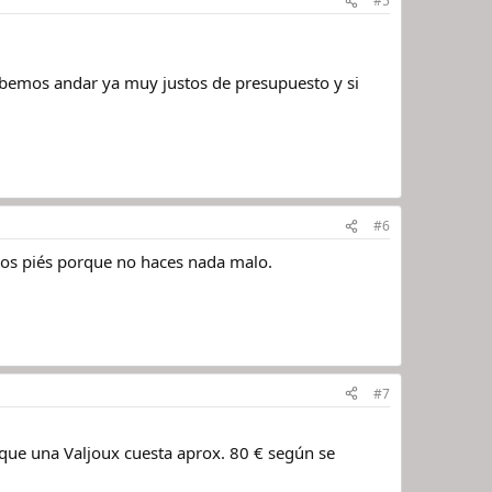
#5
debemos andar ya muy justos de presupuesto y si
#6
 los piés porque no haces nada malo.
#7
 que una Valjoux cuesta aprox. 80 € según se