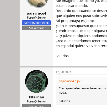
Me imagino que, como yo, estar
r
n
estan desarollando.
d
i
Recuerdo que cuando se desarrol
e
c
pajarraco4
que alguien nos puso sobreavis
l
i
Forer@ Senior
Mi pregunta(s) es(son):
h
o
Contribuidor de RE
i
¿Con el presupuesto que tenemo
Sin verificar
l
¿Tendremos que elegir alguna 
o
O ¿Quizás ni siquiera podamos 
Creo que deberíamos tener esto
en especial quiero volver a reca
Saludos
17 Jun 2006
pajarraco4 dijo:
Creo que deberíamos tener esto cl
nada.
Elfernan
Saludos
Forer@ Senior
Sin verificar