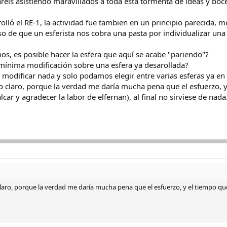
eis asistiendo maravillados a toda esta tormenta de ideas y boce
ló el RE-1, la actividad fue tambien en un principio parecida, me 
o de que un esferista nos cobra una pasta por individualizar una 
s, es posible hacer la esfera que aquí se acabe "pariendo"?
mínima modificación sobre una esfera ya desarollada?
modificar nada y solo podamos elegir entre varias esferas ya en
 claro, porque la verdad me daría mucha pena que el esfuerzo, 
lcar y agradecer la labor de elfernan), al final no sirviese de nada
aro, porque la verdad me daría mucha pena que el esfuerzo, y el tiempo que