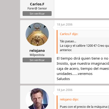
Carlos.F
Forer@ Senior
Sin verificar
18 Jun 2006
Carlos.F dijo:
Tás pasao...
La caja y el calibre 1200 €? Creo
anterior.
relojano
Milpostista
El tiempo dirá quien tiene o no
Sin verificar
Insisto, que nuestra imaginaci
caja de acero, tiempo del maest
unidades......veremos
Saludos
18 Jun 2006
relojano dijo:
Pues con el precio de la máquina 