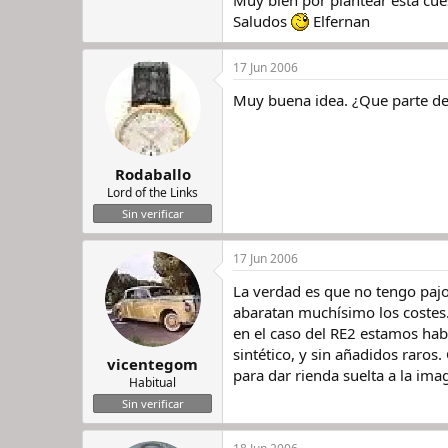
Muy bien por plantear esta cu
Saludos
Elfernan
17 Jun 2006
Muy buena idea. ¿Que parte del
Rodaballo
Lord of the Links
Sin verificar
17 Jun 2006
La verdad es que no tengo pajo
abaratan muchísimo los costes. 
en el caso del RE2 estamos hab
sintético, y sin añadidos raros
vicentegom
para dar rienda suelta a la ima
Habitual
Sin verificar