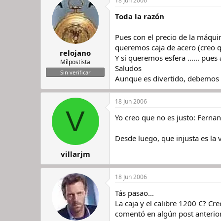
18 Jun 2006
Toda la razón
Pues con el precio de la máqui
queremos caja de acero (creo q
relojano
Y si queremos esfera ...... pue
Milpostista
Saludos
Sin verificar
Aunque es divertido, debemos de
18 Jun 2006
V
Yo creo que no es justo: Ferna
Desde luego, que injusta es la 
villarjm
18 Jun 2006
Tás pasao...
La caja y el calibre 1200 €? C
comentó en algún post anterior