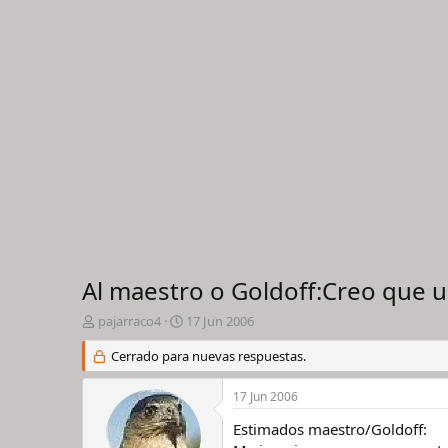
Al maestro o Goldoff:Creo que 
I
F
pajarraco4
17 Jun 2006
n
e
i
Cerrado para nuevas respuestas.
c
c
h
i
a
17 Jun 2006
a
d
d
e
Estimados maestro/Goldoff:
o
i