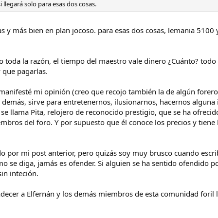
i llegará solo para esas dos cosas.
as y más bien en plan jocoso. para esas dos cosas, lemania 510
ro toda la razón, el tiempo del maestro vale dinero ¿Cuánto? todo l
y que pagarlas.
 manifesté mi opinión (creo que recojo también la de algún forer
o demás, sirve para entretenernos, ilusionarnos, hacernos alguna 
llama Pita, relojero de reconocido prestigio, que se ha ofrecido a
mbros del foro. Y por supuesto que él conoce los precios y tiene 
o por mi post anterior, pero quizás soy muy brusco cuando escribo
como se diga, jamás es ofender. Si alguien se ha sentido ofendido
in inteción.
adecer a Elfernán y los demás miembros de esta comunidad foril 