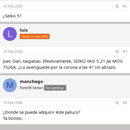
19 Feb 2006
#2
¿Seiko 5?
luis
L
Inició el hilo (OP)
19 Feb 2006
#3
Juer, Dan, taspasao. Efectivamente, SEIKO YAO 5 21 Jw MOV.
7S26A. ¿Lo averiguaste por la corona a las 4? Un abrazo.
manchego
M
Forer@ Senior
Sin verificar
19 Feb 2006
#4
¿Donde se puede adquirir éste peluco?
Ta bonito.