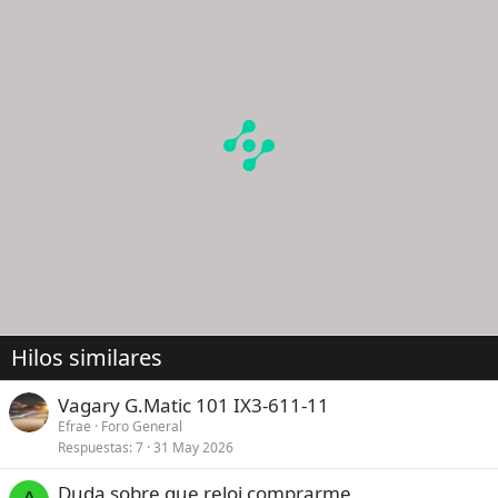
Hilos similares
Vagary G.Matic 101 IX3-611-11
Efrae
Foro General
Respuestas
7
31 May 2026
Duda sobre que reloj comprarme