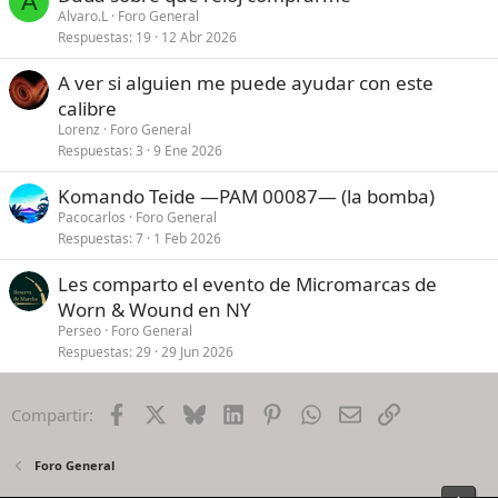
A
Alvaro.L
Foro General
Respuestas
19
12 Abr 2026
A ver si alguien me puede ayudar con este
calibre
Lorenz
Foro General
Respuestas
3
9 Ene 2026
Komando Teide —PAM 00087— (la bomba)
Pacocarlos
Foro General
Respuestas
7
1 Feb 2026
Les comparto el evento de Micromarcas de
Worn & Wound en NY
Perseo
Foro General
Respuestas
29
29 Jun 2026
Facebook
X
Bluesky
LinkedIn
Pinterest
WhatsApp
Email
Enlace
Compartir:
Foro General