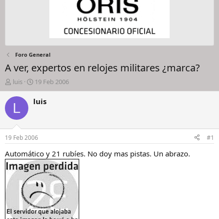
Foro General
A ver, expertos en relojes militares ¿marca?
I
F
luis
19 Feb 2006
n
e
i
c
luis
L
c
h
i
a
a
d
d
e
19 Feb 2006
#1
o
i
r
n
Automático y 21 rubíes. No doy mas pistas. Un abrazo.
d
i
e
c
l
i
h
o
i
l
o