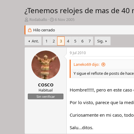
¿Tenemos relojes de mas de 40 
I
F
Rodaballo
6 Nov 2005
n
e
i
Hilo cerrado
c
c
h
i
a
Ant.
1
2
3
4
5
6
7
Sig.
a
d
d
e
9 Jul 2010
o
i
r
n
Laneko69 dijo:
d
i
e
c
Y sigue el reflote de posts de hace 5 
l
i
h
o
COSCO
i
Hombre!!!!!!, pero en este caso
Habitual
l
Sin verificar
o
Por lo visto, parece que la me
Curiosamente en mi caso, todo
Salu...ditos.