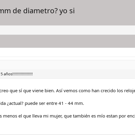
mm de diametro? yo si
años!!!!!!!!!!!!!!!!!
 creo que sí que viene bien. Así vemos como han crecido los reloj
dida ¿actual? puede ser entre 41 - 44 mm.
s menos el que lleva mi mujer, que también es mío estan por en