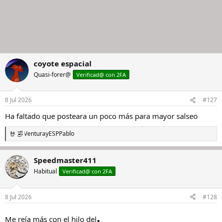
coyote espacial
Quasi-forer@
Verificad@ con 2FA
8 Jul 2026
#127
Ha faltado que posteara un poco más para mayor salseo
Ventura
y
ESPPablo
R
e
a
Speedmaster411
c
c
Habitual
Verificad@ con 2FA
i
o
n
8 Jul 2026
#128
e
s
.
:
Me reía más con el hilo del