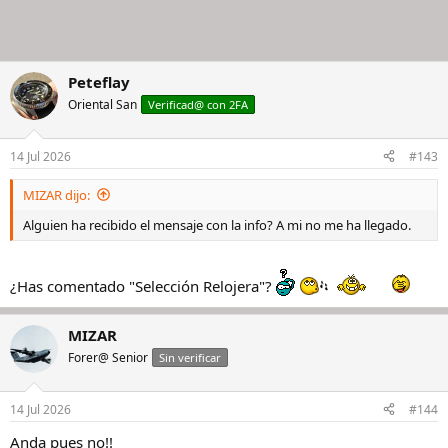
Peteflay
Oriental San
Verificad@ con 2FA
14 Jul 2026
#143
MIZAR dijo:
Alguien ha recibido el mensaje con la info? A mi no me ha llegado.
¿Has comentado "Selección Relojera"?
MIZAR
Forer@ Senior
Sin verificar
14 Jul 2026
#144
Anda pues no!!