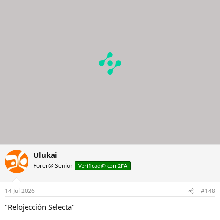
c
i
o
n
e
s
:
Ulukai
Forer@ Senior
Verificad@ con 2FA
14 Jul 2026
#148
"Relojección Selecta"