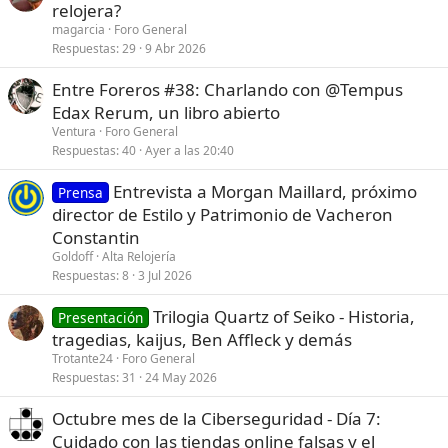
e
relojera?
r
magarcia
Foro General
r
Respuestas
29
9 Abr 2026
a
Entre Foreros #38: Charlando con @Tempus
d
Edax Rerum, un libro abierto
o
Ventura
Foro General
Respuestas
40
Ayer a las 20:40
Entrevista a Morgan Maillard, próximo
Prensa
director de Estilo y Patrimonio de Vacheron
Constantin
Goldoff
Alta Relojería
Respuestas
8
3 Jul 2026
Trilogia Quartz of Seiko - Historia,
Presentación
tragedias, kaijus, Ben Affleck y demás
Trotante24
Foro General
Respuestas
31
24 May 2026
Octubre mes de la Ciberseguridad - Día 7:
Cuidado con las tiendas online falsas y el