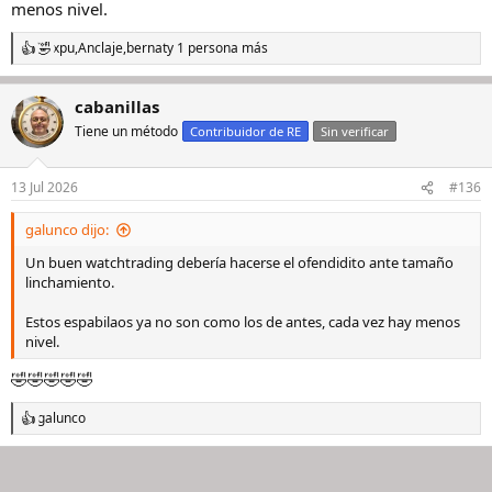
menos nivel.
xpu
,
Anclaje
,
bernat
y 1 persona más
R
e
a
cabanillas
c
c
Tiene un método
Contribuidor de RE
Sin verificar
i
o
n
13 Jul 2026
#136
e
s
galunco dijo:
:
Un buen watchtrading debería hacerse el ofendidito ante tamaño
linchamiento.
Estos espabilaos ya no son como los de antes, cada vez hay menos
nivel.
🤣🤣🤣🤣🤣
galunco
R
e
a
c