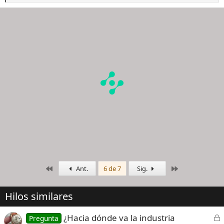
e
a
c
c
i
o
n
e
s
:
Primero
Último
Ant.
6 de 7
Sig.
Hilos similares
C
¿Hacia dónde va la industria
Pregunta