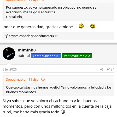
Por supuesto, yo ya he superado mi objetivo, no quiero ser
avaricioso, me salgo y entras tú.
Un saludo,
Joder que generosidad, gracias amigo!!
coyote espacial
y
Speedmaster411
R
e
a
miminh0
c
c
Habitual
Contribuidor de RE
Verificad@ con 2FA
i
o
n
8 Jul 2026
#134
e
s
Speedmaster411 dijo:
:
Que capitalistas nos hemos vuelto! Ya no valoramos la felicidad y los
buenos momentos.
Si ya sabes que yo valoro el cachondeo y los buenos
momentos, pero con unos milloncitos en la cuenta de la caja
😉
rural, me haría más gracia todo