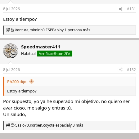
o
n
8 Jul 2026
#131
e
s
Estoy a tiempo?
:
Ventura
,
miminh0
,
ESPPablo
y 1 persona más
R
e
a
Speedmaster411
c
c
Habitual
Verificad@ con 2FA
i
o
n
8 Jul 2026
#132
e
s
Ph200 dijo:
:
Estoy a tiempo?
Por supuesto, yo ya he superado mi objetivo, no quiero ser
avaricioso, me salgo y entras tú.
Un saludo,
Casio70
,
Korben
,
coyote espacial
y 3 más
R
e
a