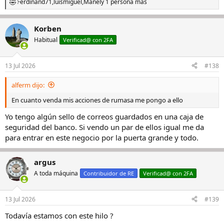
Ferdinand71
,
luismiguel
,
Manel
y 1 persona más
R
e
a
Korben
c
c
Habitual
Verificad@ con 2FA
i
o
n
13 Jul 2026
#138
e
s
alferm dijo:
:
En cuanto venda mis acciones de rumasa me pongo a ello
Yo tengo algún sello de correos guardados en una caja de
seguridad del banco. Si vendo un par de ellos igual me da
para entrar en este negocio por la puerta grande y todo.
argus
A toda máquina
Contribuidor de RE
Verificad@ con 2FA
13 Jul 2026
#139
Todavía estamos con este hilo ?