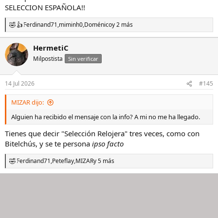
SELECCION ESPAÑOLA!!
Ferdinand71
,
miminh0
,
Doménico
y 2 más
R
e
a
HermetiC
c
Milpostista
c
Sin verificar
i
o
n
14 Jul 2026
#145
e
s
MIZAR dijo:
:
Alguien ha recibido el mensaje con la info? A mi no me ha llegado.
Tienes que decir "Selección Relojera" tres veces, como con
Bitelchús, y se te persona
ipso facto
Ferdinand71
,
Peteflay
,
MIZAR
y 5 más
R
e
a
c
c
i
o