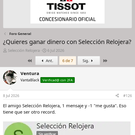
Foro General
¿Quieres ganar dinero con Selección Relojera?
I
F
Selección Relojera
6 Jul 2026
n
e
Primero
Último
Ant.
6 de 7
Sig.
i
c
c
h
i
a
Ventura
a
d
VantaBlack
Verificad@ con 2FA
d
e
o
i
r
n
8 Jul 2026
#126
d
i
e
c
El amigo Selección Relojera, 1 mensaje y -1 "me gusta". Eso
l
i
tiene que ser otro record.
h
o
i
l
o