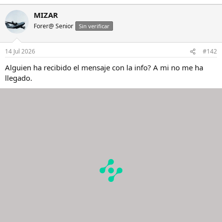
e
a
MIZAR
c
Forer@ Senior
c
Sin verificar
i
o
n
14 Jul 2026
#142
e
s
Alguien ha recibido el mensaje con la info? A mi no me ha
:
llegado.