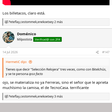
Los billetacos, claro está.
Peteflay
,
cestommek
,
enekoetxe
y 2 más
R
e
a
Doménico
c
Milpostista
c
Verificad@ con 2FA
i
o
n
14 Jul 2026
#147
e
s
HermetiC dijo:
:
Tienes que decir "Selección Relojera" tres veces, como con Bitelchús,
y se te persona
ipso facto
ojo, se materializa no ya Ferreras, sino el señor que le aprieta
muchísimo la camisa, el de TecnoCasa. terrificante
Peteflay
,
cestommek
,
enekoetxe
y 3 más
R
e
a
c