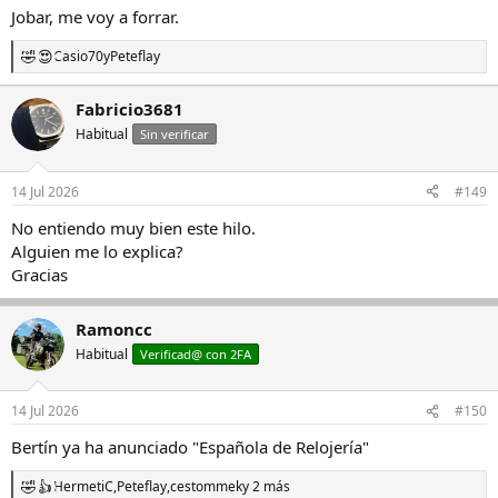
Jobar, me voy a forrar.
Casio70
y
Peteflay
R
e
a
Fabricio3681
c
Habitual
c
Sin verificar
i
o
n
14 Jul 2026
#149
e
s
No entiendo muy bien este hilo.
:
Alguien me lo explica?
Gracias
Ramoncc
Habitual
Verificad@ con 2FA
14 Jul 2026
#150
Bertín ya ha anunciado "Española de Relojería"
HermetiC
,
Peteflay
,
cestommek
y 2 más
R