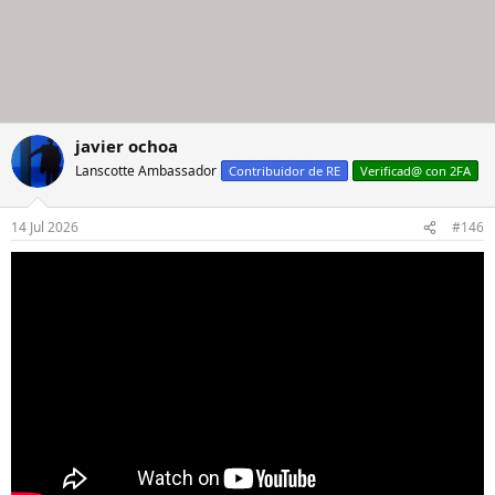
javier ochoa
Lanscotte Ambassador
Contribuidor de RE
Verificad@ con 2FA
14 Jul 2026
#146