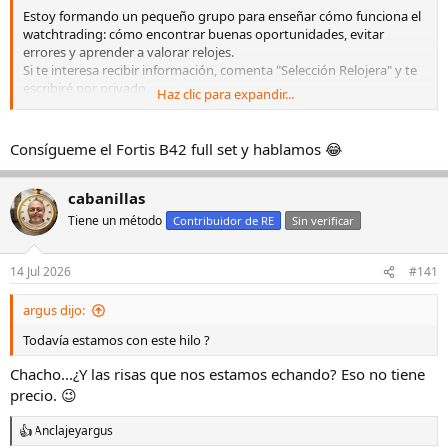
Estoy formando un pequeño grupo para enseñar cómo funciona el
watchtrading: cómo encontrar buenas oportunidades, evitar
errores y aprender a valorar relojes.
Si te interesa recibir información, comenta "Selección Relojera" y te
escribiré por privado.
Haz clic para expandir...
Selección Relojera
Consígueme el Fortis B42 full set y hablamos 😂
cabanillas
Tiene un método
Contribuidor de RE
Sin verificar
14 Jul 2026
#141
argus dijo:
Todavía estamos con este hilo ?
Chacho...¿Y las risas que nos estamos echando? Eso no tiene
precio. 😉
Anclaje
y
argus
R