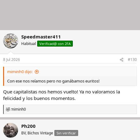
Speedmaster411
Habitual
Verificad@ con 2FA
8 Jul 2026
#130
miminh0 dijo:
Con ese nos reíamos pero no ganábamos euritos!
Que capitalistas nos hemos vuelto! Ya no valoramos la
felicidad y los buenos momentos.
miminh0
R
e
a
Ph200
c
c
BV, Bichos Vintage
Sin verificar
i