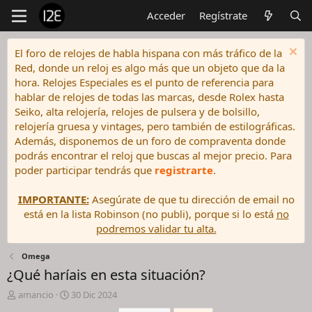
Acceder
Regístrate
El foro de relojes de habla hispana con más tráfico de la
Red, donde un reloj es algo más que un objeto que da la
hora. Relojes Especiales es el punto de referencia para
hablar de relojes de todas las marcas, desde Rolex hasta
Seiko, alta relojería, relojes de pulsera y de bolsillo,
relojería gruesa y vintages, pero también de estilográficas.
Además, disponemos de un foro de compraventa donde
podrás encontrar el reloj que buscas al mejor precio. Para
poder participar tendrás que
registrarte
.
IMPORTANTE:
Asegúrate de que tu dirección de email no
está en la lista Robinson (no publi), porque si lo está
no
podremos validar tu alta.
Omega
¿Qué haríais en esta situación?
I
F
amancio
30 Dic 2024
n
e