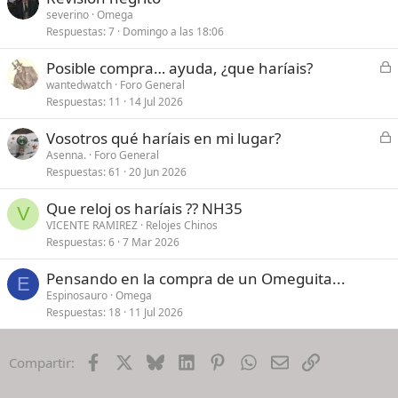
severino
Omega
Respuestas
7
Domingo a las 18:06
C
Posible compra… ayuda, ¿que haríais?
e
wantedwatch
Foro General
Respuestas
11
14 Jul 2026
r
r
C
Vosotros qué haríais en mi lugar?
a
e
Asenna.
Foro General
d
Respuestas
61
20 Jun 2026
r
o
r
Que reloj os haríais ?? NH35
a
V
VICENTE RAMIREZ
Relojes Chinos
d
Respuestas
6
7 Mar 2026
o
Pensando en la compra de un Omeguita...
E
Espinosauro
Omega
Respuestas
18
11 Jul 2026
Facebook
X
Bluesky
LinkedIn
Pinterest
WhatsApp
Email
Enlace
Compartir: