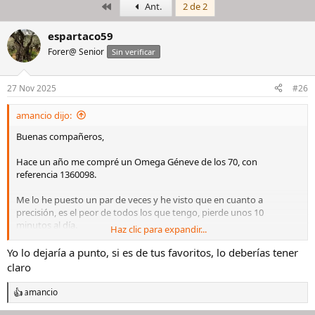
Primero
Ant.
2 de 2
i
c
c
h
i
a
espartaco59
a
d
Forer@ Senior
Sin verificar
d
e
o
i
r
n
27 Nov 2025
#26
d
i
e
c
amancio dijo:
l
i
h
o
Buenas compañeros,
i
l
Hace un año me compré un Omega Géneve de los 70, con
o
referencia 1360098.
Me lo he puesto un par de veces y he visto que en cuanto a
precisión, es el peor de todos los que tengo, pierde unos 10
minutos al día.
Haz clic para expandir...
Lo he llevado a Pere Quera, ya que no conozco otro lugar que me
Yo lo dejaría a punto, si es de tus favoritos, lo deberías tener
dé confianza y me presupuestan unos 750e para hacerle el servicio
claro
y sustituirle la corona, esto último lo pedí yo para ponerle una
original.
amancio
R
e
El reloj en cuestión me costó unos 500e. Mis amigos y familiares me