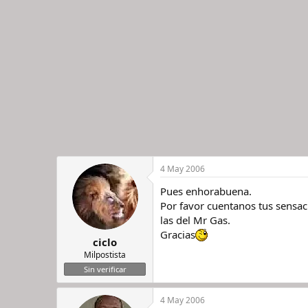
4 May 2006
Pues enhorabuena.
Por favor cuentanos tus sensac
las del Mr Gas.
Gracias
ciclo
Milpostista
Sin verificar
4 May 2006