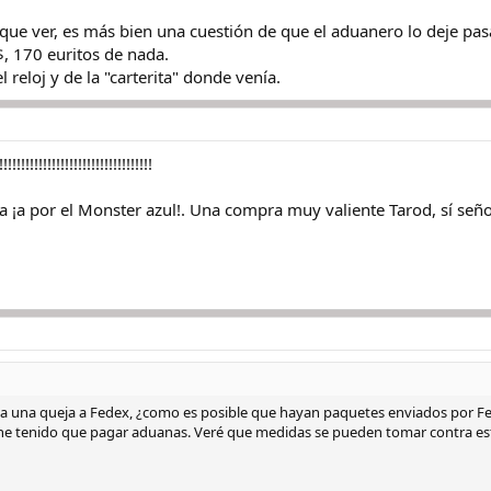
e ver, es más bien una cuestión de que el aduanero lo deje pasar o
, 170 euritos de nada.
reloj y de la "carterita" donde venía.
!!!!!!!!!!!!!!!!!!!!!!!!!!
a ¡a por el Monster azul!. Una compra muy valiente Tarod, sí seño
ga una queja a Fedex, ¿como es posible que hayan paquetes enviados por 
he tenido que pagar aduanas. Veré que medidas se pueden tomar contra esto