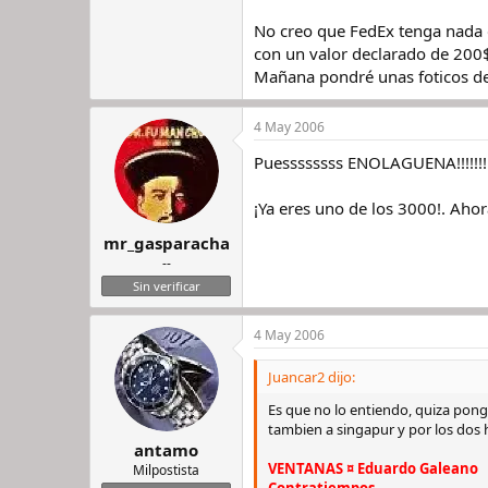
No creo que FedEx tenga nada qu
con un valor declarado de 200$
Mañana pondré unas foticos del 
4 May 2006
Puessssssss ENOLAGUENA!!!!!!!!!!!!!!!!
¡Ya eres uno de los 3000!. Ahor
mr_gasparacha
--
Sin verificar
4 May 2006
Juancar2 dijo:
Es que no lo entiendo, quiza pon
tambien a singapur y por los dos 
antamo
VENTANAS ¤ Eduardo Galeano
Milpostista
Contratiempos