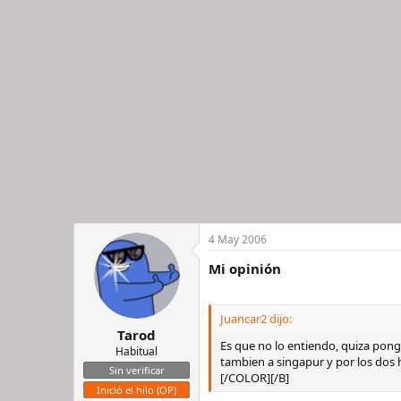
4 May 2006
Mi opinión
Juancar2 dijo:
Tarod
Es que no lo entiendo, quiza pon
Habitual
tambien a singapur y por los dos 
Sin verificar
[/COLOR][/B]
Inició el hilo (OP)