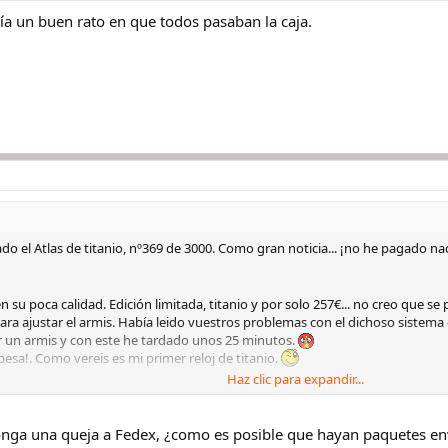
nía un buen rato en que todos pasaban la caja.
o el Atlas de titanio, nº369 de 3000. Como gran noticia... ¡no he pagado n
su poca calidad. Edición limitada, titanio y por solo 257€... no creo que se
ra ajustar el armis. Había leido vuestros problemas con el dichoso sistema de
r un armis y con este he tardado unos 25 minutos.
pesa!. Como vereis es mi primer reloj de titanio.
Haz clic para expandir...
fotos.
ponga una queja a Fedex, ¿como es posible que hayan paquetes e