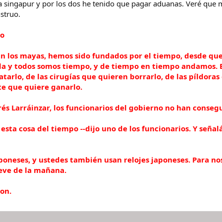
singapur y por los dos he tenido que pagar aduanas. Veré que m
struo.
no
ún los mayas, hemos sido fundados por el tiempo, desde que 
a y todos somos tiempo, y de tiempo en tiempo andamos. El 
rlo, de las cirugías que quieren borrarlo, de las píldoras
te que quiere ganarlo.
és Larráinzar, los funcionarios del gobierno no han conseg
n esta cosa del tiempo --dijo uno de los funcionarios. Y se
poneses, y ustedes también usan relojes japoneses. Para no
eve de la mañana.
ron.