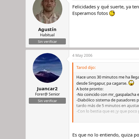
Felicidades y qué suerte, ya te
Esperamos fotos
Agustín
Habitual
Sin verificar
4 May 2006
Tarod dijo:
Hace unos 30 minutos me ha llegad
desde Singapur, pa cagarse.
Juancar2
A bote pronto:
Forer@ Senior
-No coincido con mr_gaspalacha en 
-Diabólico sistema de pasadores pa
Sin verificar
tardo más de 5 minutos en ajusta
-Con lo bestia que es ¡y que poco 
Cuando cargue la cámara pondré 
Ta luego.
Es que no lo entiendo, quiza 