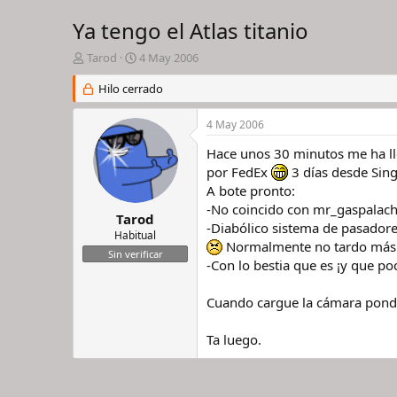
Ya tengo el Atlas titanio
I
F
Tarod
4 May 2006
n
e
i
Hilo cerrado
c
c
h
i
a
4 May 2006
a
d
d
e
Hace unos 30 minutos me ha lle
o
i
por FedEx
3 días desde Sing
r
n
A bote pronto:
d
i
-No coincido con mr_gaspalacha 
e
c
Tarod
-Diabólico sistema de pasadores
l
i
Habitual
Normalmente no tardo más d
h
o
Sin verificar
i
-Con lo bestia que es ¡y que po
l
o
Cuando cargue la cámara pondr
Ta luego.