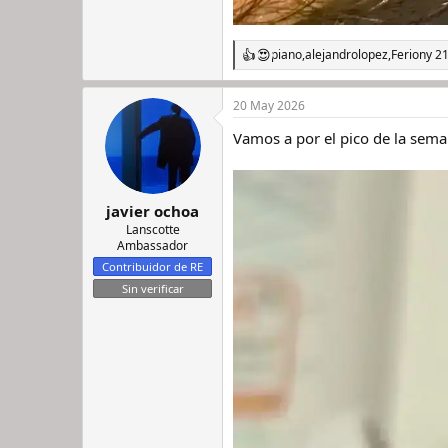
piano
,
alejandrolopez
,
Ferion
y 2
R
e
a
20 May 2026
c
c
Vamos a por el pico de la sema
i
o
n
e
s
javier ochoa
:
Lanscotte
Ambassador
Contribuidor de RE
Sin verificar