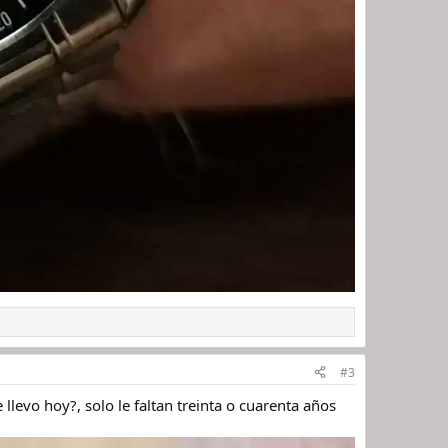
#3
levo hoy?, solo le faltan treinta o cuarenta años