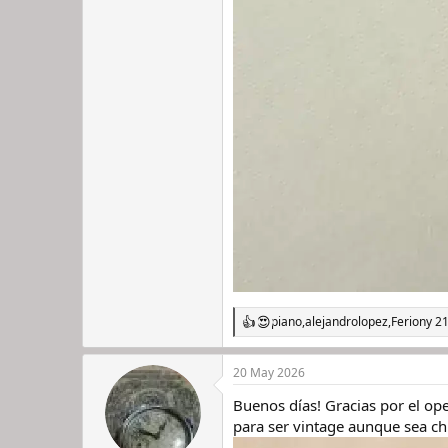
piano
,
alejandrolopez
,
Ferion
y 2
R
e
a
20 May 2026
c
c
Buenos días! Gracias por el ope
i
o
para ser vintage aunque sea c
n