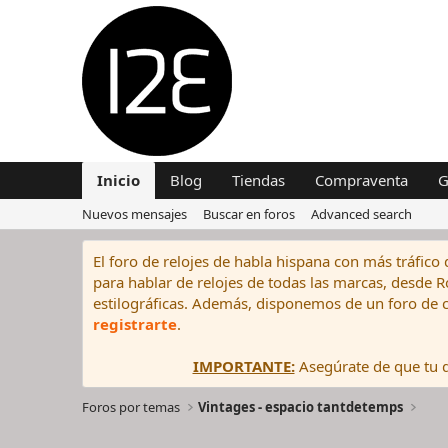
Inicio
Blog
Tiendas
Compraventa
G
Nuevos mensajes
Buscar en foros
Advanced search
El foro de relojes de habla hispana con más tráfico 
para hablar de relojes de todas las marcas, desde Rol
estilográficas. Además, disponemos de un foro de c
registrarte
.
IMPORTANTE:
Asegúrate de que tu di
Foros por temas
Vintages - espacio tantdetemps