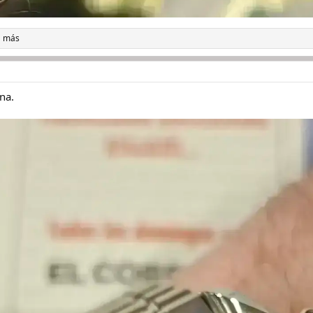
1 más
na.