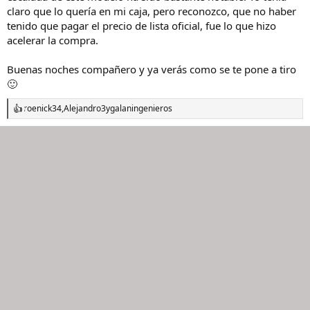
claro que lo quería en mi caja, pero reconozco, que no haber
tenido que pagar el precio de lista oficial, fue lo que hizo
acelerar la compra.
Buenas noches compañero y ya verás como se te pone a tiro
🙂
roenick34
,
Alejandro3
y
galaningenieros
R
e
a
c
c
i
o
n
e
s
: