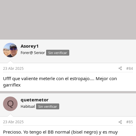
Asorey1
Forer@ Senior
Sin verificar
23 Abr 2025
#84
Ufff que valiente meterle con el estropajo…. Mejor con
garriflex
quetemetor
Q
Habitual
Sin verificar
23 Abr 2025
#85
Precioso. Yo tengo el BB normal (bisel negro) y es muy