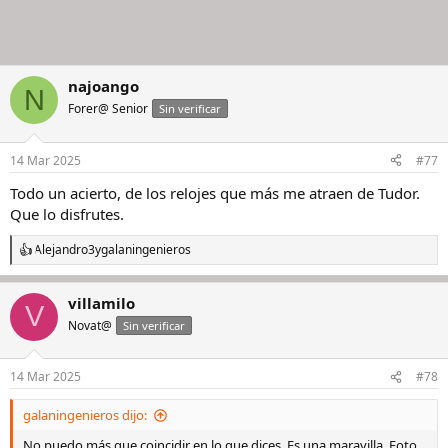
najoango
N
Forer@ Senior
Sin verificar
14 Mar 2025
#77
Todo un acierto, de los relojes que más me atraen de Tudor.
Que lo disfrutes.
Alejandro3
y
galaningenieros
R
e
a
villamilo
c
V
c
Novat@
Sin verificar
i
o
n
14 Mar 2025
#78
e
s
galaningenieros dijo:
:
No puedo más que coincidir en lo que dices. Es una maravilla. Foto