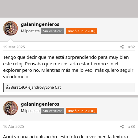
galaningenieros
Milpostista
Sin verificar
Inició el hilo (OP)
19 Mar 2025
#82
Tengo que decir que me está sorprendiendo para muy bien
este reloj. Pensaba que me costaría estar tiempo sin el
explorer pero no. Mientras más me lo veo, más quiero seguir
viéndomelo.
Burst59
,
Alejandro3
y
Lone Cat
R
e
a
galaningenieros
c
c
Milpostista
Sin verificar
Inició el hilo (OP)
i
o
n
16 Abr 2025
#83
e
s
Aquí va una actualización, esta foto deja ver bien la textura