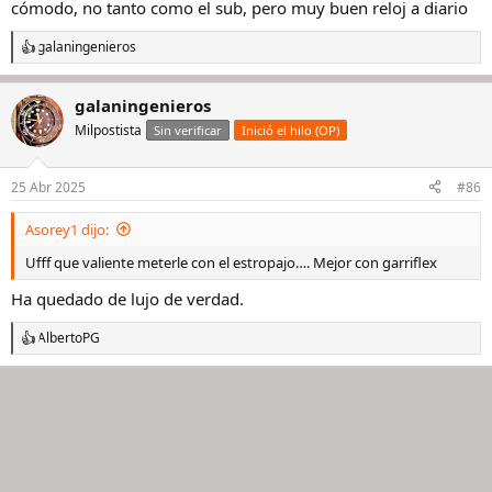
cómodo, no tanto como el sub, pero muy buen reloj a diario
galaningenieros
R
e
a
galaningenieros
c
c
Milpostista
Sin verificar
Inició el hilo (OP)
i
o
n
25 Abr 2025
#86
e
s
Asorey1 dijo:
:
Ufff que valiente meterle con el estropajo…. Mejor con garriflex
Ha quedado de lujo de verdad.
AlbertoPG
R
e
a
c
c
i
o
n
e