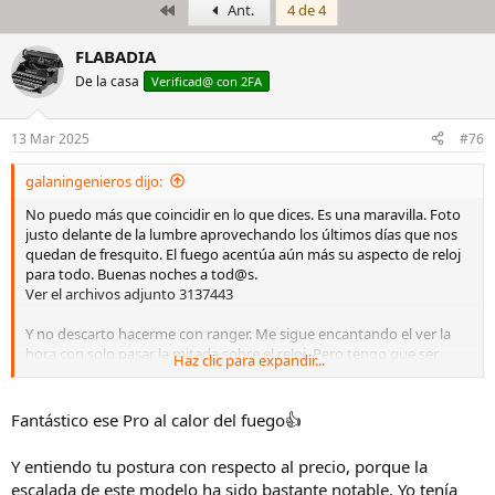
Primero
Ant.
4 de 4
i
c
c
h
i
a
FLABADIA
a
d
De la casa
Verificad@ con 2FA
d
e
o
i
r
n
13 Mar 2025
#76
d
i
e
c
galaningenieros dijo:
l
i
h
o
No puedo más que coincidir en lo que dices. Es una maravilla. Foto
i
justo delante de la lumbre aprovechando los últimos días que nos
l
quedan de fresquito. El fuego acentúa aún más su aspecto de reloj
o
para todo. Buenas noches a tod@s.
Ver el archivos adjunto 3137443
Y no descarto hacerme con ranger. Me sigue encantando el ver la
hora con solo pasar la mitada sobre el reloj. Pero tengo que ser
Haz clic para expandir...
capaz de encontrar el precio que no me haga chirriar los dientes.
Fantástico ese Pro al calor del fuego👍
Y entiendo tu postura con respecto al precio, porque la
escalada de este modelo ha sido bastante notable. Yo tenía