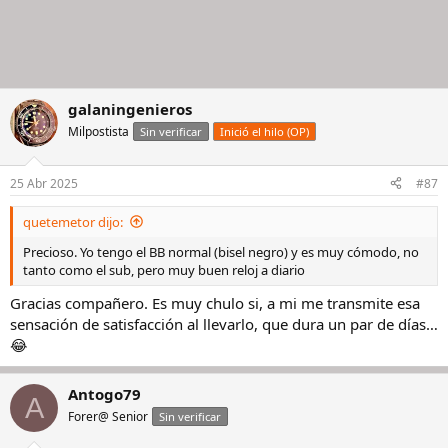
galaningenieros
Milpostista
Sin verificar
Inició el hilo (OP)
25 Abr 2025
#87
quetemetor dijo:
Precioso. Yo tengo el BB normal (bisel negro) y es muy cómodo, no
tanto como el sub, pero muy buen reloj a diario
Gracias compañero. Es muy chulo si, a mi me transmite esa
sensación de satisfacción al llevarlo, que dura un par de días…
😂
Antogo79
A
Forer@ Senior
Sin verificar