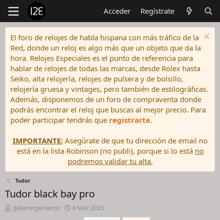
Acceder
Regístrate
El foro de relojes de habla hispana con más tráfico de la
Red, donde un reloj es algo más que un objeto que da la
hora. Relojes Especiales es el punto de referencia para
hablar de relojes de todas las marcas, desde Rolex hasta
Seiko, alta relojería, relojes de pulsera y de bolsillo,
relojería gruesa y vintages, pero también de estilográficas.
Además, disponemos de un foro de compraventa donde
podrás encontrar el reloj que buscas al mejor precio. Para
poder participar tendrás que
registrarte
.
IMPORTANTE:
Asegúrate de que tu dirección de email no
está en la lista Robinson (no publi), porque si lo está
no
podremos validar tu alta.
Tudor
Tudor black bay pro
I
F
galaningenieros
4 Mar 2025
n
e