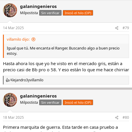
galaningenieros
Milpostista
Sin verificar
Inició el hilo (OP)
14 Mar 2025
#79
villamilo dijo:
Igual que tú. Me encanta el Ranger. Buscando algo a buen precio
estoy.
Hasta ahora los que yo he visto en el mercado gris, están a
precio casi de Bb pro o 58. Y eso están lo que me hace chirriar
Alejandro3
y
villamilo
R
e
a
galaningenieros
c
c
Milpostista
Sin verificar
Inició el hilo (OP)
i
o
n
18 Mar 2025
#80
e
s
Primera marquita de guerra. Esta tarde en casa pruebo a
: