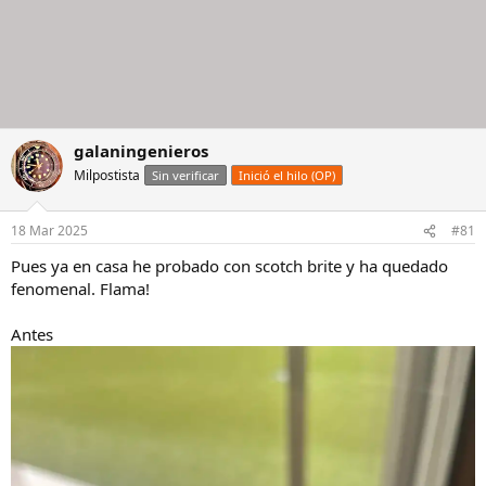
galaningenieros
Milpostista
Sin verificar
Inició el hilo (OP)
18 Mar 2025
#81
Pues ya en casa he probado con scotch brite y ha quedado
fenomenal. Flama!
Antes