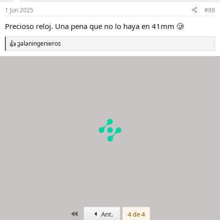
1 Jun 2025
#88
Precioso reloj. Una pena que no lo haya en 41mm 🥲
galaningenieros
R
e
a
c
c
i
o
n
e
s
:
Primero
Ant.
4 de 4