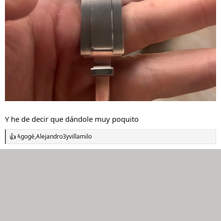
Y he de decir que dándole muy poquito
Agogé
,
Alejandro3
y
villamilo
R
e
a
c
c
i
o
n
e
s
: