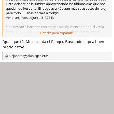
justo delante de la lumbre aprovechando los últimos días que nos
quedan de fresquito. El fuego acentúa aún más su aspecto de reloj
para todo. Buenas noches a tod@s.
Ver el archivos adjunto 3137443
Y no descarto hacerme con ranger. Me sigue encantando el ver la
hora con solo pasar la mitada sobre el reloj. Pero tengo que ser
Haz clic para expandir...
capaz de encontrar el precio que no me haga chirriar los dientes.
Igual que tú. Me encanta el Ranger. Buscando algo a buen
precio estoy.
Alejandro3
y
galaningenieros
R
e
a
c
c
i
o
n
e
s
: