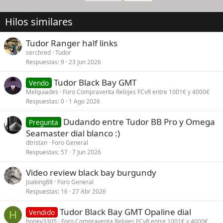
Hilos similares
Tudor Ranger half links
serchred
Tudor
Respuestas
9
23 Jun 2026
Tudor Black Bay GMT
Vendo
Melquiades
Foro Compraventa Relojes FCvR entre 1001€ y 4000€
Respuestas
0
1 Ago 2026
Dudando entre Tudor BB Pro y Omega
Pregunta
Seamaster dial blanco :)
dtristan
Foro General
Respuestas
57
7 Jun 2026
Video review black bay burgundy
Joaking88
Foro General
Respuestas
16
27 Abr 2026
Tudor Black Bay GMT Opaline dial
Vendido
H
honey3305
Foro Compraventa Relojes FCvR entre 1001€ y 4000€