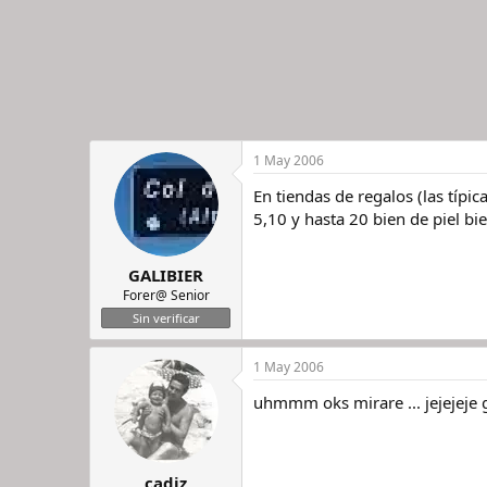
1 May 2006
En tiendas de regalos (las típi
5,10 y hasta 20 bien de piel bie
GALIBIER
Forer@ Senior
Sin verificar
1 May 2006
uhmmm oks mirare ... jejejeje 
cadiz