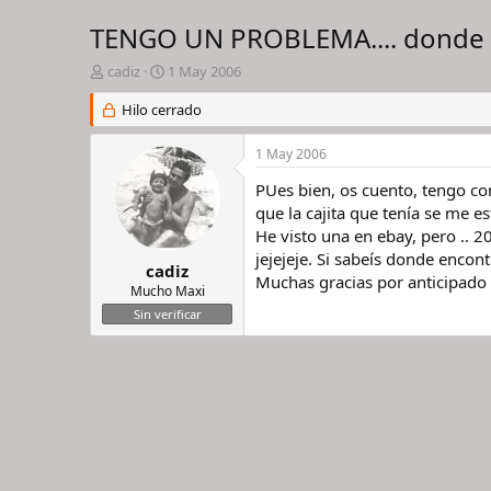
TENGO UN PROBLEMA.... donde 
I
F
cadiz
1 May 2006
n
e
i
Hilo cerrado
c
c
h
i
a
1 May 2006
a
d
d
e
PUes bien, os cuento, tengo com
o
i
que la cajita que tenía se me 
r
n
He visto una en ebay, pero .. 2
d
i
jejejeje. Si sabeís donde encon
e
c
cadiz
Muchas gracias por anticipado
l
i
Mucho Maxi
h
o
Sin verificar
i
l
o