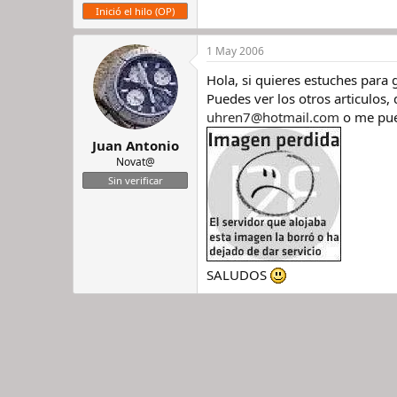
Inició el hilo (OP)
1 May 2006
Hola, si quieres estuches para 
Puedes ver los otros articulos
uhren7@hotmail.com
o me pue
Juan Antonio
Novat@
Sin verificar
SALUDOS