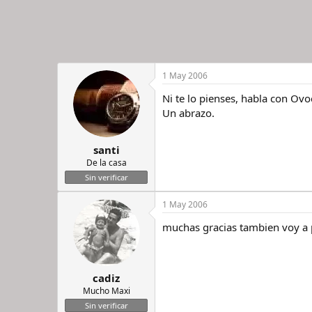
1 May 2006
Ni te lo pienses, habla con Ovo
Un abrazo.
santi
De la casa
Sin verificar
1 May 2006
muchas gracias tambien voy a p
cadiz
Mucho Maxi
Sin verificar