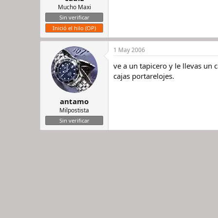
Mucho Maxi
Sin verificar
Inició el hilo (OP)
1 May 2006
ve a un tapicero y le llevas un
cajas portarelojes.
antamo
Milpostista
Sin verificar