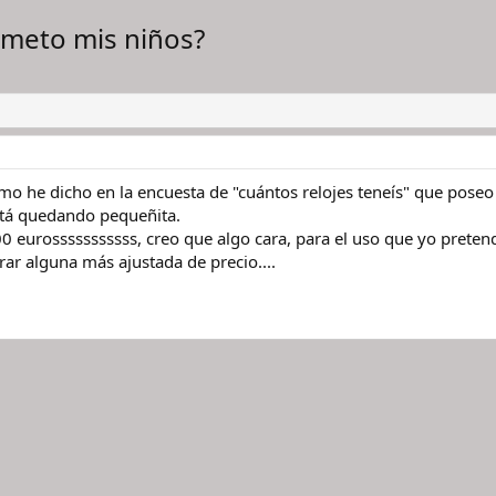
meto mis niños?
o he dicho en la encuesta de "cuántos relojes teneís" que poseo 
está quedando pequeñita.
00 eurosssssssssss, creo que algo cara, para el uso que yo preten
trar alguna más ajustada de precio....