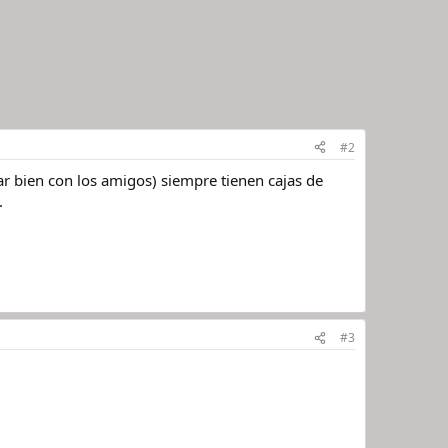
#2
ar bien con los amigos) siempre tienen cajas de
.
#3