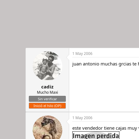
1 May 2006
juan antonio muchas grcias te 
cadiz
Mucho Maxi
Sin verificar
Inició el hilo (OP)
1 May 2006
este vendedor tiene cajas muy 