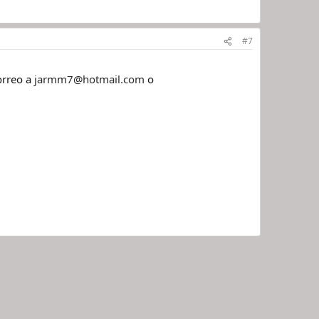
#7
orreo a
jarmm7@hotmail.com
o