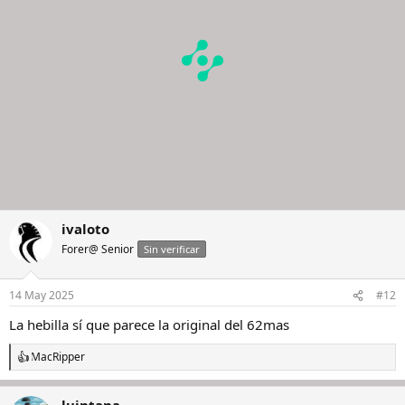
e
s
:
ivaloto
Forer@ Senior
Sin verificar
14 May 2025
#12
La hebilla sí que parece la original del 62mas
MacRipper
R
e
a