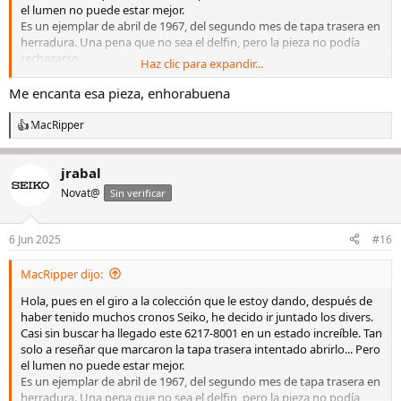
el lumen no puede estar mejor.
Es un ejemplar de abril de 1967, del segundo mes de tapa trasera en
herradura. Una pena que no sea el delfin, pero la pieza no podía
rechazarse.
Haz clic para expandir...
Venia con una tropic de 20mm en un lado y la que parece ser la suya
en el otro. Aunque tengo algunas dudas, la hebilla estar marcada
Me encanta esa pieza, enhorabuena
Seiko.
Os dejo unas fotos:
MacRipper
R
e
Ver el archivos adjunto 3011342
Ver el archivos adjunto 3011343
Ver
a
el archivos adjunto 3011344
Ver el archivos adjunto 3011345
Ver el
jrabal
c
archivos adjunto 3011346
Ver el archivos adjunto 3011347
Ver el
c
Novat@
Sin verificar
i
archivos adjunto 3011348
o
n
6 Jun 2025
#16
e
s
MacRipper dijo:
:
Hola, pues en el giro a la colección que le estoy dando, después de
haber tenido muchos cronos Seiko, he decido ir juntado los divers.
Casi sin buscar ha llegado este 6217-8001 en un estado increíble. Tan
solo a reseñar que marcaron la tapa trasera intentado abrirlo... Pero
el lumen no puede estar mejor.
Es un ejemplar de abril de 1967, del segundo mes de tapa trasera en
herradura. Una pena que no sea el delfin, pero la pieza no podía