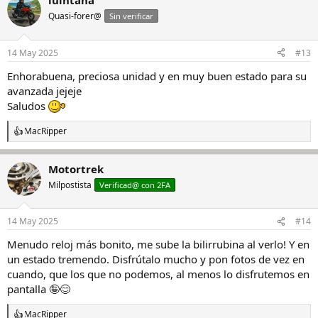
luintana
c
c
Quasi-forer@
Sin verificar
i
o
n
14 May 2025
#13
e
s
Enhorabuena, preciosa unidad y en muy buen estado para su
:
avanzada jejeje
Saludos
MacRipper
R
e
a
Motortrek
c
c
Milpostista
Verificad@ con 2FA
i
o
n
14 May 2025
#14
e
s
Menudo reloj más bonito, me sube la bilirrubina al verlo! Y en
:
un estado tremendo. Disfrútalo mucho y pon fotos de vez en
cuando, que los que no podemos, al menos lo disfrutemos en
pantalla 🤪😊
MacRipper