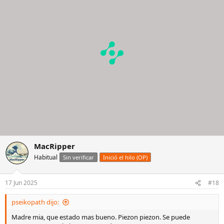
i
o
n
e
s
:
MacRipper
Habitual
Sin verificar
Inició el hilo (OP)
17 Jun 2025
#18
pseikopath dijo:
Madre mia, que estado mas bueno. Piezon piezon. Se puede