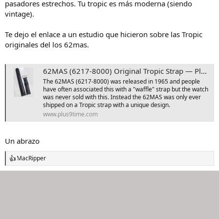
pasadores estrechos. Tu tropic es más moderna (siendo
vintage).
Te dejo el enlace a un estudio que hicieron sobre las Tropic
originales del los 62mas.
62MAS (6217-8000) Original Tropic Strap — Plus9Time
The 62MAS (6217-8000) was released in 1965 and people
have often associated this with a "waffle" strap but the watch
was never sold with this. Instead the 62MAS was only ever
shipped on a Tropic strap with a unique design.
www.plus9time.com
Un abrazo
MacRipper
R
e
a
c
c
i
o
n