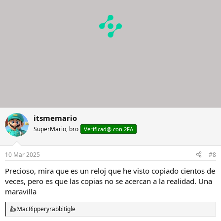
itsmemario
SuperMario, bro
Verificad@ con 2FA
10 Mar 2025
#8
Precioso, mira que es un reloj que he visto copiado cientos de
veces, pero es que las copias no se acercan a la realidad. Una
maravilla
MacRipper
y
rabbitigle
R
e