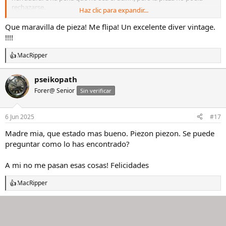
rechazarse.
Haz clic para expandir...
Venia con una tropic de 20mm en un lado y la que parece ser la suya
en el otro. Aunque tengo algunas dudas, la hebilla estar marcada
Que maravilla de pieza! Me flipa! Un excelente diver vintage.
Seiko.
!!!!
Os dejo unas fotos:
MacRipper
R
Ver el archivos adjunto 3011342
Ver el archivos adjunto 3011343
Ver
e
el archivos adjunto 3011344
Ver el archivos adjunto 3011345
Ver el
a
pseikopath
archivos adjunto 3011346
Ver el archivos adjunto 3011347
Ver el
c
archivos adjunto 3011348
Forer@ Senior
c
Sin verificar
i
o
n
6 Jun 2025
#17
e
s
Madre mia, que estado mas bueno. Piezon piezon. Se puede
:
preguntar como lo has encontrado?
A mi no me pasan esas cosas! Felicidades
MacRipper
R
e
a
c
c