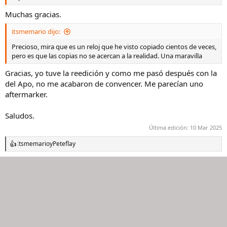
Muchas gracias.
itsmemario dijo:
Precioso, mira que es un reloj que he visto copiado cientos de veces,
pero es que las copias no se acercan a la realidad. Una maravilla
Gracias, yo tuve la reedición y como me pasó después con la
del Apo, no me acabaron de convencer. Me parecían uno
aftermarker.
Saludos.
Última edición:
10 Mar 2025
itsmemario
y
Peteflay
R
e
a
c
c
i
o
n
e
s