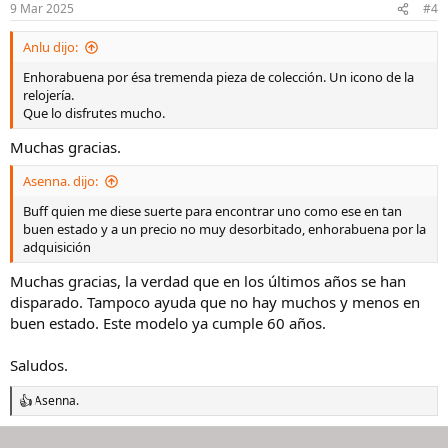
9 Mar 2025
#4
e
s
Anlu dijo:
:
Enhorabuena por ésa tremenda pieza de colección. Un icono de la
relojería.
Que lo disfrutes mucho.
Muchas gracias.
Asenna. dijo:
Buff quien me diese suerte para encontrar uno como ese en tan
buen estado y a un precio no muy desorbitado, enhorabuena por la
adquisición
Muchas gracias, la verdad que en los últimos años se han
disparado. Tampoco ayuda que no hay muchos y menos en
buen estado. Este modelo ya cumple 60 años.
Saludos.
Asenna.
R
e
a