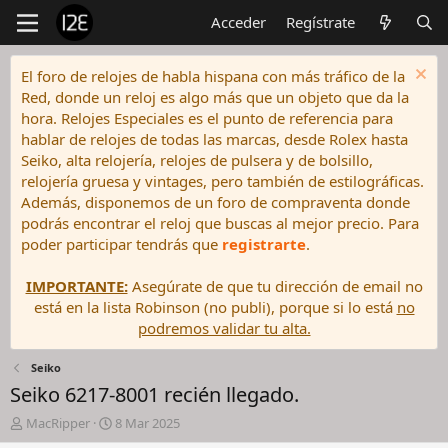
Acceder
Regístrate
El foro de relojes de habla hispana con más tráfico de la
Red, donde un reloj es algo más que un objeto que da la
hora. Relojes Especiales es el punto de referencia para
hablar de relojes de todas las marcas, desde Rolex hasta
Seiko, alta relojería, relojes de pulsera y de bolsillo,
relojería gruesa y vintages, pero también de estilográficas.
Además, disponemos de un foro de compraventa donde
podrás encontrar el reloj que buscas al mejor precio. Para
poder participar tendrás que
registrarte
.
IMPORTANTE:
Asegúrate de que tu dirección de email no
está en la lista Robinson (no publi), porque si lo está
no
podremos validar tu alta.
Seiko
Seiko 6217-8001 recién llegado.
I
F
MacRipper
8 Mar 2025
n
e