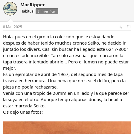
i
c
MacRipper
c
h
Habitual
Sin verificar
i
a
a
d
d
e
8 Mar 2025
#1
o
i
r
n
Hola, pues en el giro a la colección que le estoy dando,
d
i
después de haber tenido muchos cronos Seiko, he decido ir
e
c
juntado los divers. Casi sin buscar ha llegado este 6217-8001
l
i
en un estado increíble. Tan solo a reseñar que marcaron la
h
o
tapa trasera intentado abrirlo... Pero el lumen no puede estar
i
mejor.
l
o
Es un ejemplar de abril de 1967, del segundo mes de tapa
trasera en herradura. Una pena que no sea el delfin, pero la
pieza no podía rechazarse.
Venia con una tropic de 20mm en un lado y la que parece ser
la suya en el otro. Aunque tengo algunas dudas, la hebilla
estar marcada Seiko.
Os dejo unas fotos: