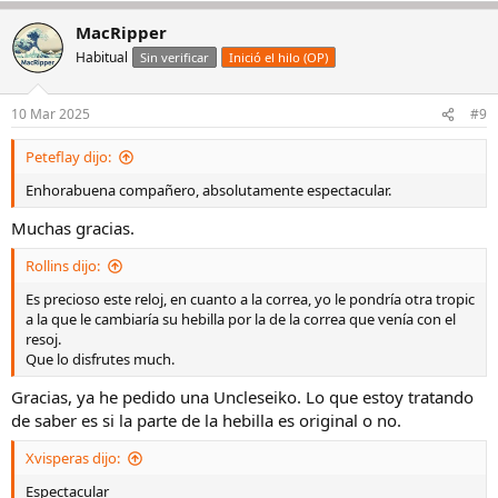
a
MacRipper
c
c
Habitual
Sin verificar
Inició el hilo (OP)
i
o
n
10 Mar 2025
#9
e
s
Peteflay dijo:
:
Enhorabuena compañero, absolutamente espectacular.
Muchas gracias.
Rollins dijo:
Es precioso este reloj, en cuanto a la correa, yo le pondría otra tropic
a la que le cambiaría su hebilla por la de la correa que venía con el
resoj.
Que lo disfrutes much.
Gracias, ya he pedido una Uncleseiko. Lo que estoy tratando
de saber es si la parte de la hebilla es original o no.
Xvisperas dijo:
Espectacular