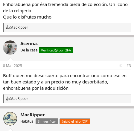
Enhorabuena por ésa tremenda pieza de colección. Un icono
de la relojería.
Que lo disfrutes mucho.
MacRipper
R
e
a
Asenna.
c
c
De la casa
Verificad@ con 2FA
i
o
n
8 Mar 2025
#3
e
s
Buff quien me diese suerte para encontrar uno como ese en
:
tan buen estado y a un precio no muy desorbitado,
enhorabuena por la adquisición
MacRipper
R
e
a
MacRipper
c
c
Habitual
Sin verificar
Inició el hilo (OP)
i
o
n