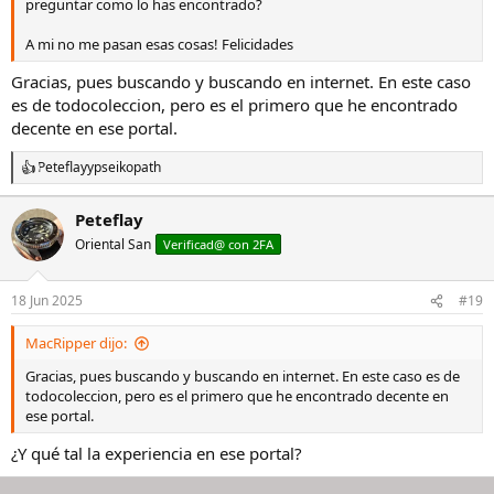
preguntar como lo has encontrado?
A mi no me pasan esas cosas! Felicidades
Gracias, pues buscando y buscando en internet. En este caso
es de todocoleccion, pero es el primero que he encontrado
decente en ese portal.
Peteflay
y
pseikopath
R
e
a
Peteflay
c
Oriental San
c
Verificad@ con 2FA
i
o
n
18 Jun 2025
#19
e
s
MacRipper dijo:
:
Gracias, pues buscando y buscando en internet. En este caso es de
todocoleccion, pero es el primero que he encontrado decente en
ese portal.
¿Y qué tal la experiencia en ese portal?