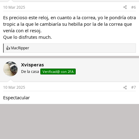
n
10 Mar 2025
#6
e
s
Es precioso este reloj, en cuanto a la correa, yo le pondría otra
:
tropic a la que le cambiaría su hebilla por la de la correa que
venía con el resoj.
Que lo disfrutes much.
MacRipper
R
e
a
Xvisperas
c
c
De la casa
Verificad@ con 2FA
i
o
n
10 Mar 2025
#7
e
s
Espectacular
: