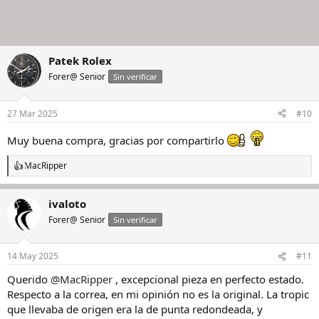
Patek Rolex
Forer@ Senior
Sin verificar
27 Mar 2025
#10
Muy buena compra, gracias por compartirlo
MacRipper
R
e
a
ivaloto
c
c
Forer@ Senior
Sin verificar
i
o
n
14 May 2025
#11
e
s
Querido
@MacRipper
, excepcional pieza en perfecto estado.
:
Respecto a la correa, en mi opinión no es la original. La tropic
que llevaba de origen era la de punta redondeada, y