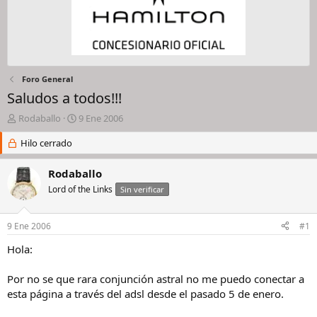
Foro General
Saludos a todos!!!
I
F
Rodaballo
9 Ene 2006
n
e
i
Hilo cerrado
c
c
h
i
a
Rodaballo
a
d
Lord of the Links
Sin verificar
d
e
o
i
r
n
9 Ene 2006
#1
d
i
e
c
Hola:
l
i
h
o
Por no se que rara conjunción astral no me puedo conectar a
i
esta página a través del adsl desde el pasado 5 de enero.
l
o