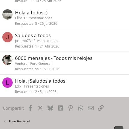
Respuestas
14
25 Abr 2026
Hola a todos :)
Elipsis
Presentaciones
Respuestas
8
26 Jul 2026
Saludos a todos
J
josemp73
Presentaciones
Respuestas
1
21 Abr 2026
6000 mensajes - Todos mis relojes
Ventura
Foro General
Respuestas
99
15 Jul 2026
Hola. ¡Saludos a todos!
L
Ldpi
Presentaciones
Respuestas
2
5 Jun 2026
Facebook
X
Bluesky
LinkedIn
Pinterest
WhatsApp
Email
Enlace
Compartir:
Foro General