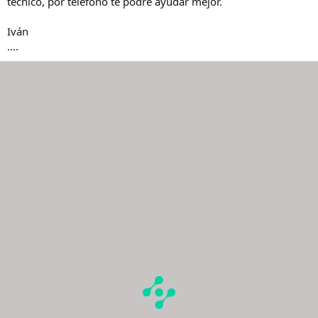
técnico, por teléfono te podré ayudar mejor.
Iván
....