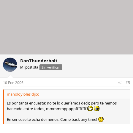
DanThunderbolt
Milpostista
Sin verificar
10 Ene 2006
#5
manoloyloles dijo:
Es por tanta encuesta: no te lo queríamos decir, pero te hemos
baneado entre todos, mmmmmpppppffffffff
En serio: se te echa de menos. Come back any time!