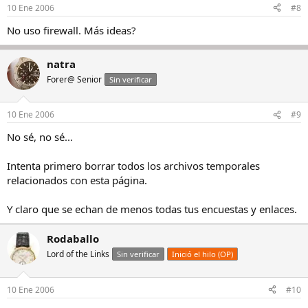
10 Ene 2006
#8
No uso firewall. Más ideas?
natra
Forer@ Senior
Sin verificar
10 Ene 2006
#9
No sé, no sé...
Intenta primero borrar todos los archivos temporales
relacionados con esta página.
Y claro que se echan de menos todas tus encuestas y enlaces.
Rodaballo
Lord of the Links
Sin verificar
Inició el hilo (OP)
10 Ene 2006
#10