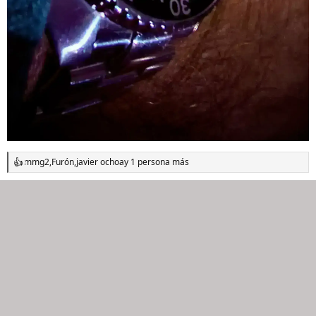
mmg2
,
Furón
,
javier ochoa
y 1 persona más
R
e
a
c
c
i
o
n
e
s
: