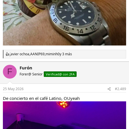
javier ochoa
,
AANIP69
,
miminh0
y 3 más
R
e
a
Furón
F
c
Forer@ Senior
c
Verificad@ con 2FA
i
o
n
25 May 2026
#2.489
e
s
De concierto en el café Latino, OUyeah
: