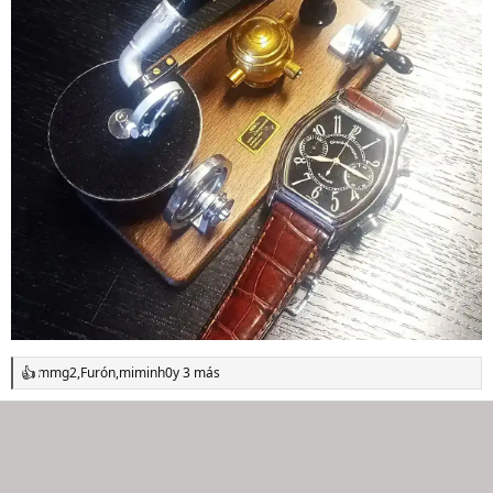
mmg2
,
Furón
,
miminh0
y 3 más
R
e
a
c
c
i
o