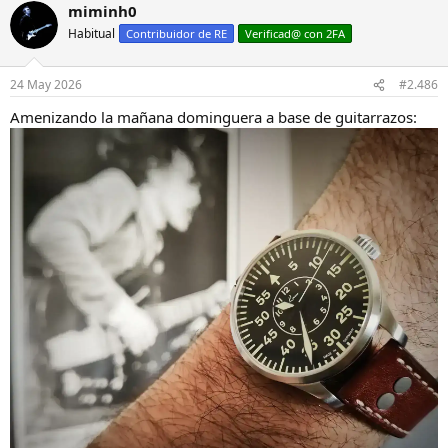
miminh0
Habitual
Contribuidor de RE
Verificad@ con 2FA
24 May 2026
#2.486
Amenizando la mañana dominguera a base de guitarrazos: