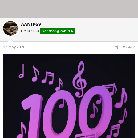
AANIP69
De la casa
Verificad@ con 2FA
17 May 2026
#2.477