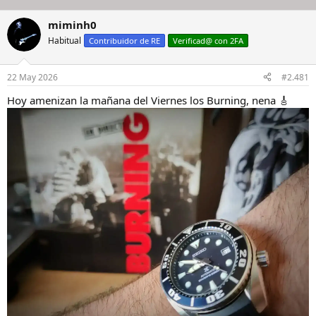
miminh0
Habitual
Contribuidor de RE
Verificad@ con 2FA
22 May 2026
#2.481
Hoy amenizan la mañana del Viernes los Burning, nena 🎸