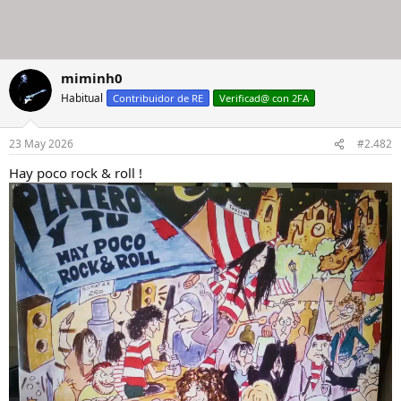
miminh0
Habitual
Contribuidor de RE
Verificad@ con 2FA
23 May 2026
#2.482
Hay poco rock & roll !