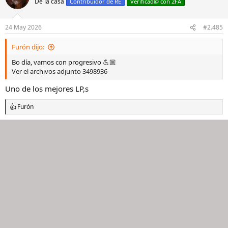
De la casa
c
Contribuidor de RE
Verificad@ con 2FA
i
o
n
24 May 2026
#2.485
e
s
Furón dijo:
:
Bo día, vamos con progresivo 💪🏼
Ver el archivos adjunto 3498936
Uno de los mejores LP,s
Furón
R
e
a
c
c
i
o
n
e
s
: