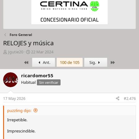
Foro General
RELOJES y música
I
F
Jgutie20
22 Mar 2024
n
e
Primero
Último
Ant.
100 de 105
Sig.
i
c
c
h
i
a
ricardomor55
a
d
Habitual
Sin verificar
d
e
o
i
r
n
17 May 2026
#2.476
d
i
e
c
puzzling dijo:
l
i
h
o
Irrepetible.
i
l
Imprescindible.
o