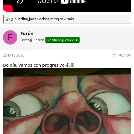
puzzling
,
javier ochoa
,
mmg2
y 2 más
R
e
a
Furón
F
c
Forer@ Senior
c
Verificad@ con 2FA
i
o
n
23 May 2026
#2.484
e
s
Bo día, vamos con progresivo 💪🏼
: