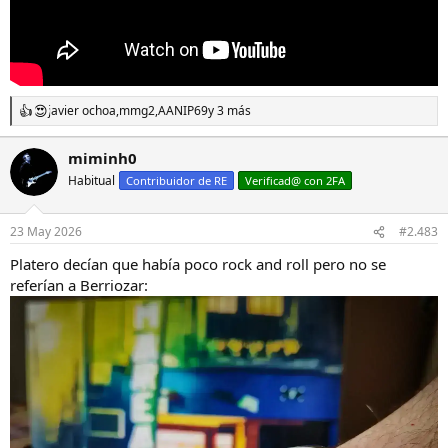
javier ochoa
,
mmg2
,
AANIP69
y 3 más
R
e
a
miminh0
c
Habitual
c
Contribuidor de RE
Verificad@ con 2FA
i
o
n
23 May 2026
#2.483
e
s
Platero decían que había poco rock and roll pero no se
:
referían a Berriozar: