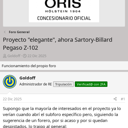
Foro General
Proyecto "elegante", ahora Sartory-Billard
Pegaso Z-102
I
F
Goldoff
22 Dic 2025
n
e
Funcionamiento del propio foro
i
c
c
h
i
a
Goldoff
a
d
Administrador de RE
Tripulación
Verificad@ con 2FA
d
e
o
i
r
n
22 Dic 2025
#1
d
i
e
c
Supongo que la mayoría de interesados en el proyecto ya lo
l
i
verían cuando abrí el subforo específico pero, siguiendo la
h
o
sugerencia de un forero, por si acaso y por si quedan
i
despistados, lo traigo al general:
l