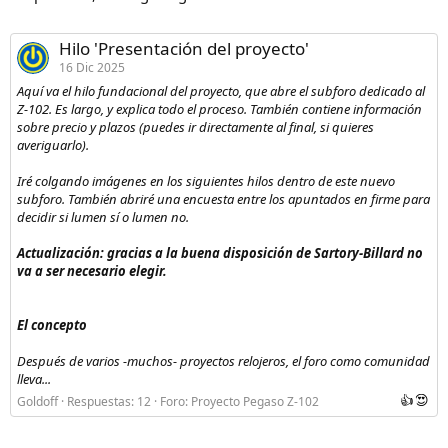
o
Hilo 'Presentación del proyecto'
16 Dic 2025
Aquí va el hilo fundacional del proyecto, que abre el subforo dedicado al
Z-102. Es largo, y explica todo el proceso. También contiene información
sobre precio y plazos (puedes ir directamente al final, si quieres
averiguarlo).
Iré colgando imágenes en los siguientes hilos dentro de este nuevo
subforo. También abriré una encuesta entre los apuntados en firme para
decidir si lumen sí o lumen no.
Actualización: gracias a la buena disposición de Sartory-Billard no
va a ser necesario elegir.
El concepto
Después de varios -muchos- proyectos relojeros, el foro como comunidad
lleva...
Goldoff
Respuestas: 12
Foro:
Proyecto Pegaso Z-102