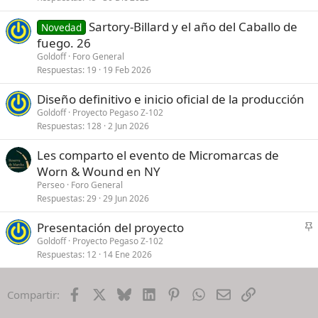
Sartory-Billard y el año del Caballo de
Novedad
fuego. 26
Goldoff
Foro General
Respuestas
19
19 Feb 2026
Diseño definitivo e inicio oficial de la producción
Goldoff
Proyecto Pegaso Z-102
Respuestas
128
2 Jun 2026
Les comparto el evento de Micromarcas de
Worn & Wound en NY
Perseo
Foro General
Respuestas
29
29 Jun 2026
Presentación del proyecto
n
Goldoff
Proyecto Pegaso Z-102
Respuestas
12
14 Ene 2026
c
l
a
Facebook
X
Bluesky
LinkedIn
Pinterest
WhatsApp
Email
Enlace
Compartir:
d
o