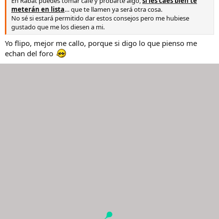
En Rabat puedes tomar café y probarte algo,
si les caes bien te
meterán en lista
… que te llamen ya será otra cosa.
No sé si estará permitido dar estos consejos pero me hubiese
gustado que me los diesen a mi.
Yo flipo, mejor me callo, porque si digo lo que pienso me
echan del foro