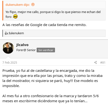
dukenukem dijo:
Yo flipo, mejor me callo, porque si digo lo que pienso me echan del
foro
A las reseñas de Google de cada tienda me remito.
dukenukem
R
e
a
Jlcalvo
c
Forer@ Senior
c
Sin verificar
i
o
n
7 Feb 2025
#81
e
s
Prueba, yo fui al de castellana y la encargada, me dio la
:
impresión que era ella por las prisas, trato y como la miraba
la del mostrador, ni siquiera se paró, huy!!! Ese modelo es
imposible.
Al mes fui a otro confesionario de la marca y tardaron 5/6
meses en escribirme diciéndome que ya lo tenían…