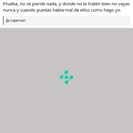
Prueba, no se pierde nada, y donde no te traten bien no vayas
nunca y cuando puedas habla mal de ellos como hago yo.
supervan
R
e
a
c
c
i
o
n
e
s
: