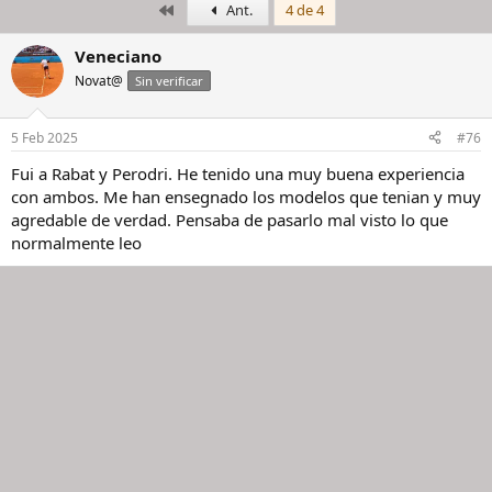
Primero
Ant.
4 de 4
i
c
c
h
i
a
Veneciano
a
d
Novat@
Sin verificar
d
e
o
i
r
n
5 Feb 2025
#76
d
i
e
c
Fui a Rabat y Perodri. He tenido una muy buena experiencia
l
i
con ambos. Me han ensegnado los modelos que tenian y muy
h
o
agredable de verdad. Pensaba de pasarlo mal visto lo que
i
normalmente leo
l
o