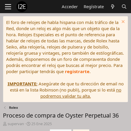
Acceder
Regístrate
El foro de relojes de habla hispana con más tráfico de la
Red, donde un reloj es algo más que un objeto que da la
hora. Relojes Especiales es el punto de referencia para
hablar de relojes de todas las marcas, desde Rolex hasta
Seiko, alta relojería, relojes de pulsera y de bolsillo,
relojería gruesa y vintages, pero también de estilográficas.
Además, disponemos de un foro de compraventa donde
podrás encontrar el reloj que buscas al mejor precio. Para
poder participar tendrás que
registrarte
.
IMPORTANTE:
Asegúrate de que tu dirección de email no
está en la lista Robinson (no publi), porque si lo está
no
podremos validar tu alta.
Rolex
Proceso de compra de Oyster Perpetual 36
I
F
supervan
25 Ene 2025
n
e