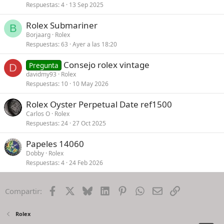
Respuestas
4
13 Sep 2025
Rolex Submariner
B
Borjaarg
Rolex
Respuestas
63
Ayer a las 18:20
Consejo rolex vintage
Pregunta
D
davidmy93
Rolex
Respuestas
10
10 May 2026
Rolex Oyster Perpetual Date ref1500
Carlos O
Rolex
Respuestas
24
27 Oct 2025
Papeles 14060
Dobby
Rolex
Respuestas
4
24 Feb 2026
Facebook
X
Bluesky
LinkedIn
Pinterest
WhatsApp
Email
Enlace
Compartir:
Rolex