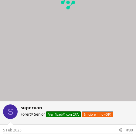
supervan
S
Forer@ Senior
Verificad@ con 2FA
Inició el hilo (OP)
5 Feb 2025
#80